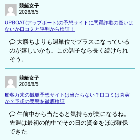
競艇女子
2026/8/5
UPBOAT(アップボート)の予想サイトに悪質詐欺の疑いは
ないか口コミと評判から検証！
大勝ちよりも週単位でプラスになっている
のが嬉しいかも。この調子なら長く続けられ
そう。
競艇女子
2026/8/5
船客万来の競艇予想サイトは当たらない？口コミは真実
か？予想の実態を徹底検証
午前中から当たると気持ちが楽になるね。
先週は最初の的中でその日の資金をほぼ確保
できた。