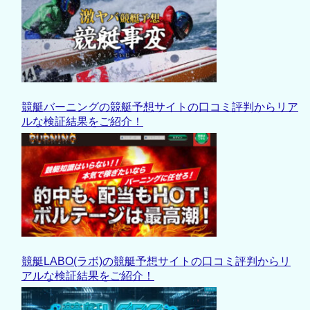
競艇バーニングの競艇予想サイトの口コミ評判からリア
ルな検証結果をご紹介！
競艇LABO(ラボ)の競艇予想サイトの口コミ評判からリ
アルな検証結果をご紹介！