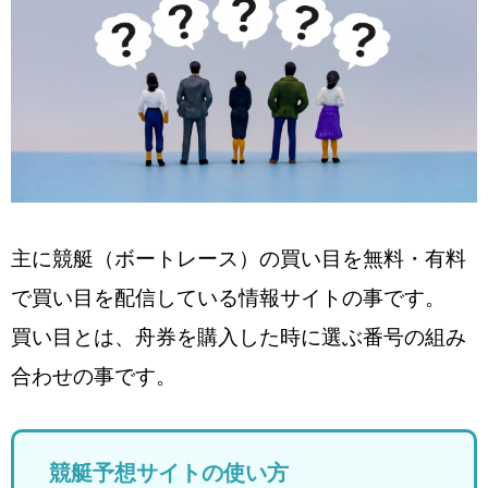
主に競艇（ボートレース）の買い目を無料・有料
で買い目を配信している情報サイトの事です。
買い目とは、舟券を購入した時に選ぶ番号の組み
合わせの事です。
競艇予想サイトの使い方