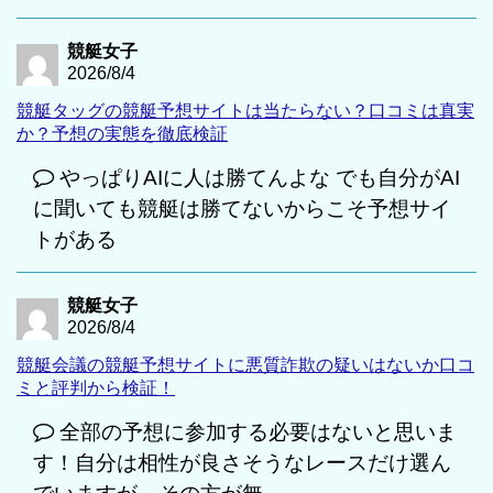
競艇女子
2026/8/4
競艇タッグの競艇予想サイトは当たらない？口コミは真実
か？予想の実態を徹底検証
やっぱりAIに人は勝てんよな でも自分がAI
に聞いても競艇は勝てないからこそ予想サイ
トがある
競艇女子
2026/8/4
競艇会議の競艇予想サイトに悪質詐欺の疑いはないか口コ
ミと評判から検証！
全部の予想に参加する必要はないと思いま
す！自分は相性が良さそうなレースだけ選ん