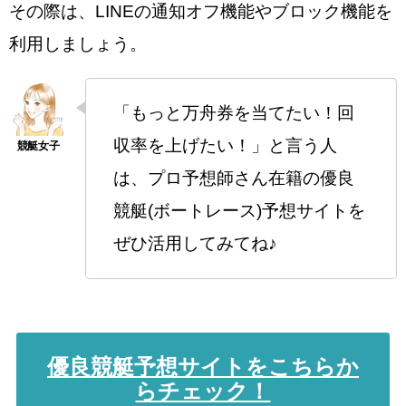
その際は、LINEの通知オフ機能やブロック機能を
利用しましょう。
「もっと万舟券を当てたい！回
収率を上げたい！」と言う人
は、プロ予想師さん在籍の優良
競艇(ボートレース)予想サイトを
ぜひ活用してみてね♪
優良競艇予想サイトをこちらか
らチェック！