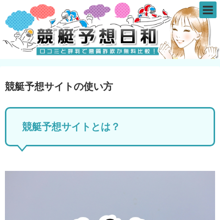
競艇予想サイトの使い方
競艇予想サイトとは？