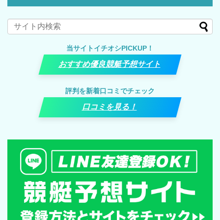
当サイトイチオシPICKUP！
おすすめ優良競艇予想サイト
評判を新着口コミでチェック
口コミを見る！