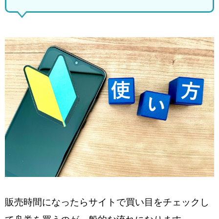
販売時間になったらサイトで買い目をチェックし