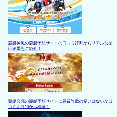
競艇神風の競艇予想サイトの口コミ評判からリアルな検
証結果をご紹介！
競艇会議の競艇予想サイトに悪質詐欺の疑いはないか口
コミと評判から検証！