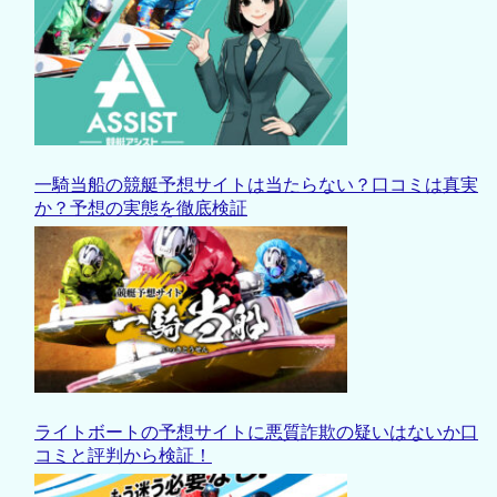
一騎当船の競艇予想サイトは当たらない？口コミは真実
か？予想の実態を徹底検証
ライトボートの予想サイトに悪質詐欺の疑いはないか口
コミと評判から検証！