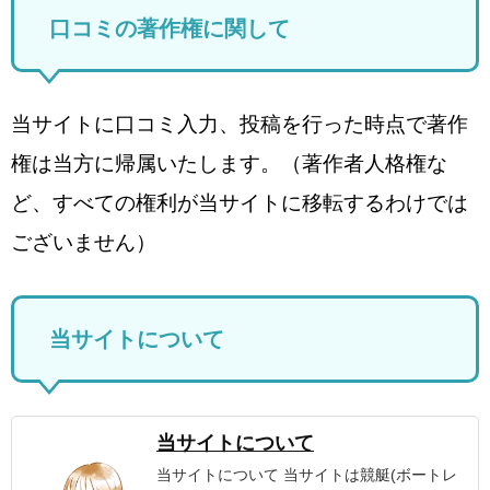
口コミの著作権に関して
当サイトに口コミ入力、投稿を行った時点で著作
権は当方に帰属いたします。（著作者人格権な
ど、すべての権利が当サイトに移転するわけでは
ございません）
当サイトについて
当サイトについて
当サイトについて 当サイトは競艇(ボートレ