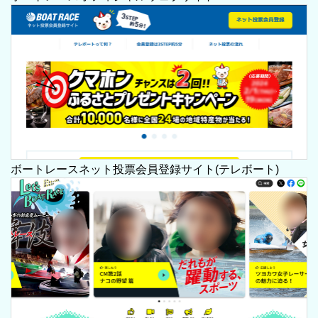
ボートレースネット投票会員登録サイト(テレボート)