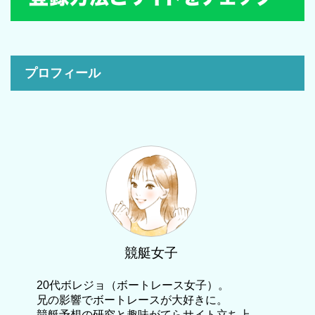
プロフィール
競艇女子
20代ボレジョ（ボートレース女子）。
兄の影響でボートレースが大好きに。
競艇予想の研究と趣味がてらサイト立ち上