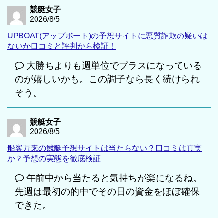
競艇女子
2026/8/5
UPBOAT(アップボート)の予想サイトに悪質詐欺の疑いは
ないか口コミと評判から検証！
大勝ちよりも週単位でプラスになっている
のが嬉しいかも。この調子なら長く続けられ
そう。
競艇女子
2026/8/5
船客万来の競艇予想サイトは当たらない？口コミは真実
か？予想の実態を徹底検証
午前中から当たると気持ちが楽になるね。
先週は最初の的中でその日の資金をほぼ確保
できた。