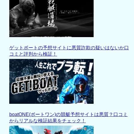
ゲットボートの予想サイトに悪質詐欺の疑いはないか口
コミと評判から検証！
boatONE(ボートワン)の競艇予想サイトは悪質？口コミ
からリアルな検証結果をチェック！