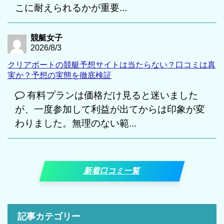
こに耐えられるかが重要...
競艇女子
2026/8/3
クリアボートの競艇予想サイトは当たらない？口コミは真
実か？予想の実態を徹底検証
有料プランは価格だけ見ると迷いました
が、一度参加して利益が出てからは印象が変
わりました。無理のない範...
新着口コミ一覧
記事カテゴリー