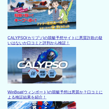
CALYPSO(カリプソ)の競艇予想サイトに悪質詐欺の疑
いはないか口コミと評判から検証！
WinBoat(ウィンボート)の競艇予想は悪質か？口コミに
よる検証結果を紹介！