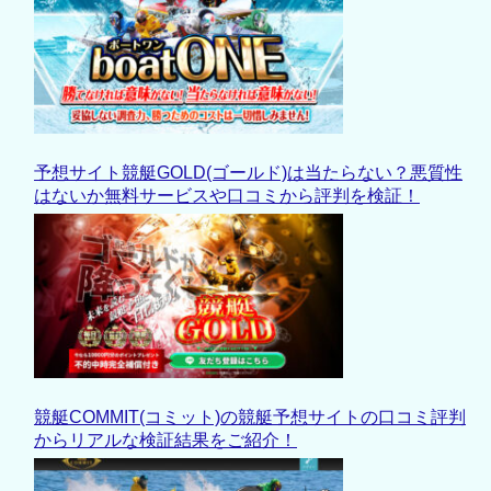
予想サイト競艇GOLD(ゴールド)は当たらない？悪質性
はないか無料サービスや口コミから評判を検証！
競艇COMMIT(コミット)の競艇予想サイトの口コミ評判
からリアルな検証結果をご紹介！