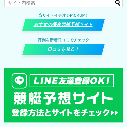
当サイトイチオシPICKUP！
おすすめ優良競艇予想サイト
評判を新着口コミでチェック
口コミを見る！