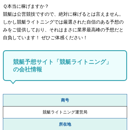
Ｑ本当に稼げますか？
競艇は公営競技ですので、絶対に稼げるとは言えません。
しかし競艇ライトニングでは厳選された自信のある予想の
みをご提供しており、それはまさに業界最高峰の予想だと
自負しています！ ぜひご体感ください！
競艇予想サイト「競艇ライトニング」
の会社情報
商号
競艇ライトニング運営局
所在地