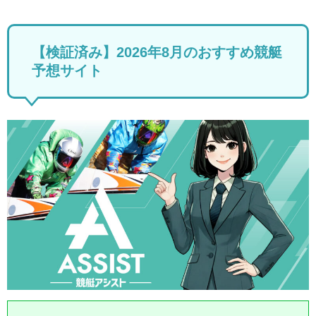
【検証済み】2026年8月のおすすめ競艇
予想サイト