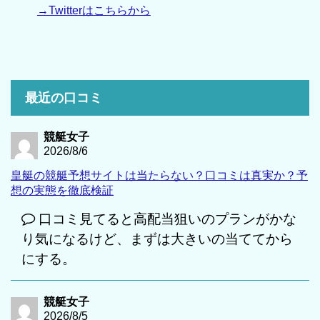
→Twitterはこちらから
最近の口コミ
競艇女子
2026/8/6
皇艇の競艇予想サイトは当たらない？口コミは真実か？予
想の実態を徹底検証
口コミ見てると高配当狙いのプランがかな
り気になるけど、まずは大きいの当ててから
にする。
競艇女子
2026/8/5