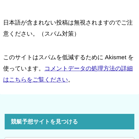
日本語が含まれない投稿は無視されますのでご注
意ください。（スパム対策）
このサイトはスパムを低減するために Akismet を
使っています。
コメントデータの処理方法の詳細
はこちらをご覧ください
。
競艇予想サイトを見つける