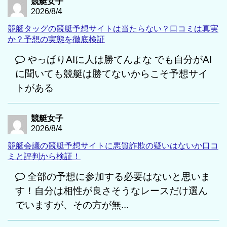
競艇女子
2026/8/4
競艇タッグの競艇予想サイトは当たらない？口コミは真実
か？予想の実態を徹底検証
やっぱりAIに人は勝てんよな でも自分がAI
に聞いても競艇は勝てないからこそ予想サイ
トがある
競艇女子
2026/8/4
競艇会議の競艇予想サイトに悪質詐欺の疑いはないか口コ
ミと評判から検証！
全部の予想に参加する必要はないと思いま
す！自分は相性が良さそうなレースだけ選ん
でいますが、その方が無...