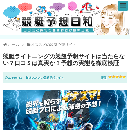
ホーム
オススメの競艇予想サイト
競艇ライトニングの競艇予想サイトは当たらな
い？口コミは真実か？予想の実態を徹底検証
2026/6/22
オススメの競艇予想サイト