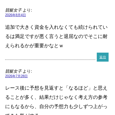
競艇女子
より:
2026年8月4日
追加で大きく資金を入れなくても続けられてい
るは満足ですが悪く言うと退屈なのでそこに耐
えられるかが重要かなとｗ
返信
競艇女子
より:
2026年7月28日
レース後に予想を見返すと「なるほど」と思え
ることが多く、結果だけじゃなく考え方の参考
にもなるから、自分の予想力も少しずつ上がっ