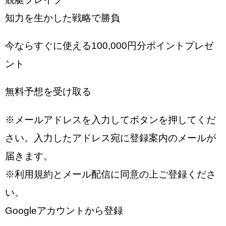
知力を生かした戦略で勝負
今ならすぐに使える100,000円分ポイントプレゼ
ント
無料予想を受け取る
※メールアドレスを入力してボタンを押してくだ
さい。入力したアドレス宛に登録案内のメールが
届きます。
※利用規約とメール配信に同意の上ご登録くださ
い。
Googleアカウントから登録