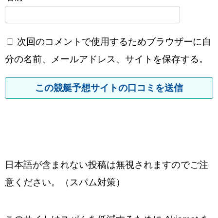
次回のコメントで使用するためブラウザーに自
分の名前、メールアドレス、サイトを保存する。
日本語が含まれない投稿は無視されますのでご注
意ください。（スパム対策）