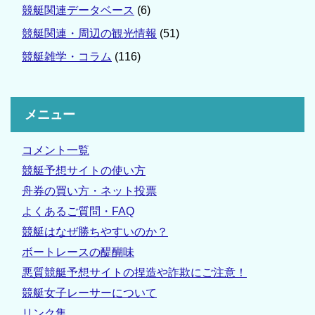
競艇関連データベース
(6)
競艇関連・周辺の観光情報
(51)
競艇雑学・コラム
(116)
メニュー
コメント一覧
競艇予想サイトの使い方
舟券の買い方・ネット投票
よくあるご質問・FAQ
競艇はなぜ勝ちやすいのか？
ボートレースの醍醐味
悪質競艇予想サイトの捏造や詐欺にご注意！
競艇女子レーサーについて
リンク集