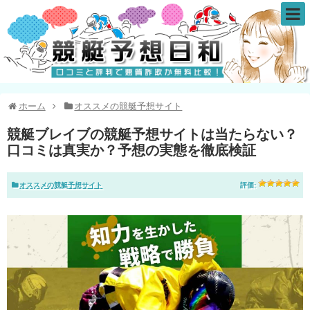
ホーム
オススメの競艇予想サイト
競艇ブレイブの競艇予想サイトは当たらない？
口コミは真実か？予想の実態を徹底検証
オススメの競艇予想サイト