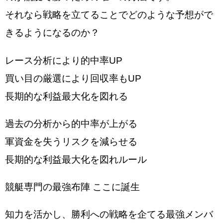
それなら戦略を立てることでどのような予想がで
きるようになるのか？
レース分析により的中率UP
買い目の厳選により回収率もUP
長期的な利益最大化を図れる
過去の分析から的中率が上がる
軍資金を失うリスクを減らせる
長期的な利益最大化を図れルール
競艇専門の最強布陣 ここに誕生
知力を活かし、勝利への戦略を企てる最強メンバ