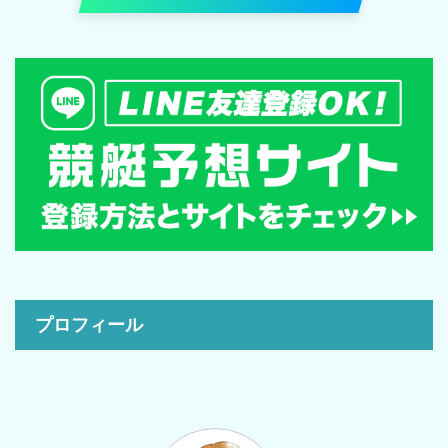
プロフィール