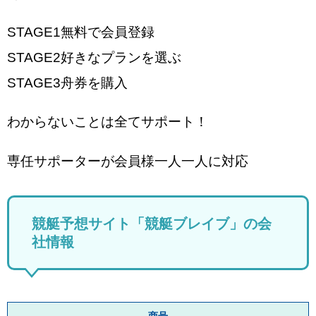
STAGE1無料で会員登録
STAGE2好きなプランを選ぶ
STAGE3舟券を購入
わからないことは全てサポート！
専任サポーターが会員様一人一人に対応
競艇予想サイト「競艇ブレイブ」の会
社情報