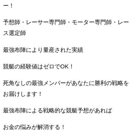
ー！
予想師・レーサー専門師・モーター専門師・レー
ス選定師
最強布陣により量産された実績
競艇の経験値はゼロでOK！
死角なしの最強メンバーがあなたに勝利の戦略を
お届けします！
最強布陣による戦略的な競艇予想があれば
お金の悩みが解消する！