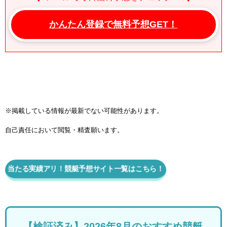
かんたん登録で無料予想GET！
※掲載している情報が最新でない可能性があります。
自己責任において閲覧・精査願います。
当たる実績アリ！競艇予想サイト一覧はこちら！
【検証済み】2026年8月のおすすめ競艇