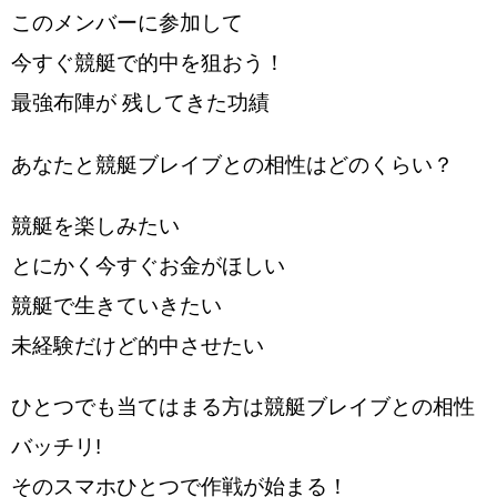
このメンバーに参加して
今すぐ競艇で的中を狙おう！
最強布陣が 残してきた功績
あなたと競艇ブレイブとの相性はどのくらい？
競艇を楽しみたい
とにかく今すぐお金がほしい
競艇で生きていきたい
未経験だけど的中させたい
ひとつでも当てはまる方は競艇ブレイブとの相性
バッチリ!
そのスマホひとつで作戦が始まる！