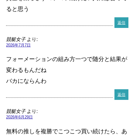
ると思う
返信
競艇女子
より:
2026年7月7日
フォーメーションの組み方一つで随分と結果が
変わるもんだね
バカにならんわ
返信
競艇女子
より:
2026年6月29日
無料の推しを複勝でこつこつ買い続けたら、あ