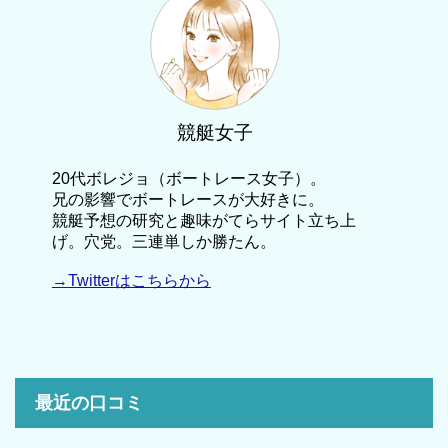
競艇女子
20代ボレジョ（ボートレース女子）。
兄の影響でボートレースが大好きに。
競艇予想の研究と趣味がてらサイト立ち上
げ。穴党。三連単しか勝たん。
→Twitterはこちらから
最近の口コミ