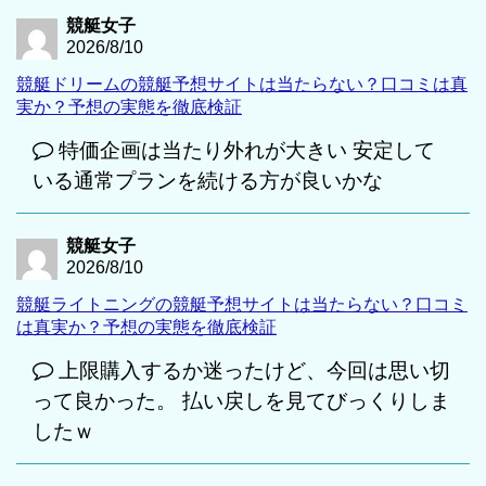
競艇女子
2026/8/10
競艇ドリームの競艇予想サイトは当たらない？口コミは真
実か？予想の実態を徹底検証
特価企画は当たり外れが大きい 安定して
いる通常プランを続ける方が良いかな
競艇女子
2026/8/10
競艇ライトニングの競艇予想サイトは当たらない？口コミ
は真実か？予想の実態を徹底検証
上限購入するか迷ったけど、今回は思い切
って良かった。 払い戻しを見てびっくりしま
したｗ