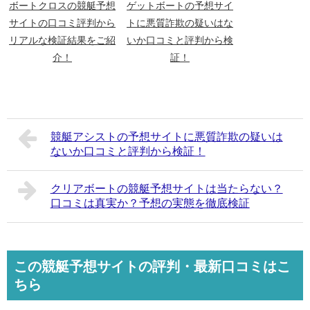
ボートクロスの競艇予想
ゲットボートの予想サイ
サイトの口コミ評判から
トに悪質詐欺の疑いはな
リアルな検証結果をご紹
いか口コミと評判から検
介！
証！
競艇アシストの予想サイトに悪質詐欺の疑いは
ないか口コミと評判から検証！
クリアボートの競艇予想サイトは当たらない？
口コミは真実か？予想の実態を徹底検証
この競艇予想サイトの評判・最新口コミはこ
ちら