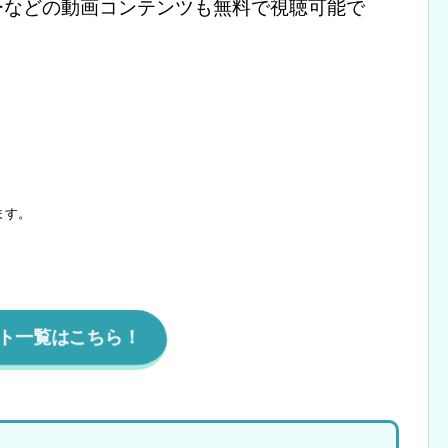
ーなどの動画コンテンツも無料で視聴可能で
！
ます。
ト一覧はこちら！