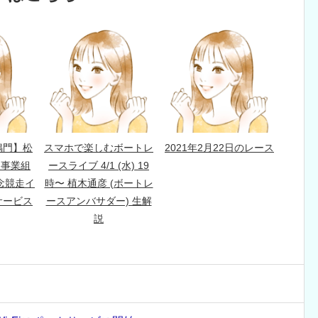
鳴門】松
スマホで楽しむボートレ
2021年2月22日のレース
艇事業組
ースライブ 4/1 (水) 19
念競走イ
時〜 植木通彦 (ボートレ
サービス
ースアンバサダー) 生解
説