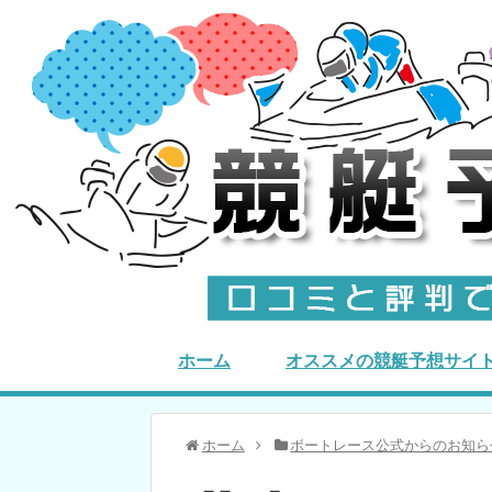
ホーム
オススメの競艇予想サイ
ホーム
ボートレース公式からのお知ら