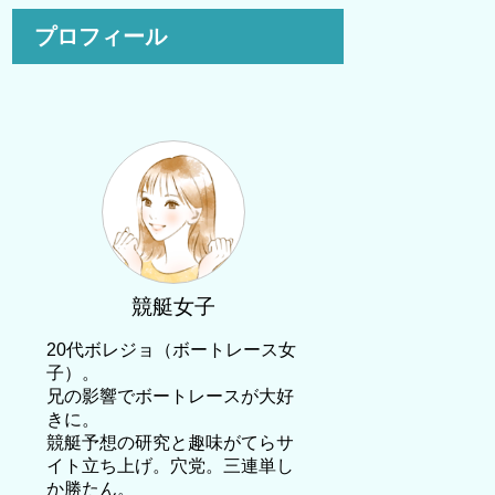
プロフィール
競艇女子
20代ボレジョ（ボートレース女
子）。
兄の影響でボートレースが大好
きに。
競艇予想の研究と趣味がてらサ
イト立ち上げ。穴党。三連単し
か勝たん。