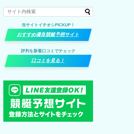
当サイトイチオシPICKUP！
おすすめ優良競艇予想サイト
評判を新着口コミでチェック
口コミを見る！