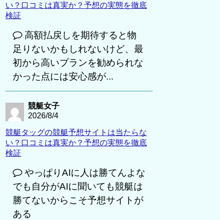
い？口コミは真実か？予想の実態を徹底
検証
高額払戻しを期待すると物
足りないかもしれないけど、最
初から高いプランを勧められな
かった点には安心感が...
競艇女子
2026/8/4
競艇タッグの競艇予想サイトは当たらな
い？口コミは真実か？予想の実態を徹底
検証
やっぱりAIに人は勝てんよな
でも自分がAIに聞いても競艇は
勝てないからこそ予想サイトが
ある