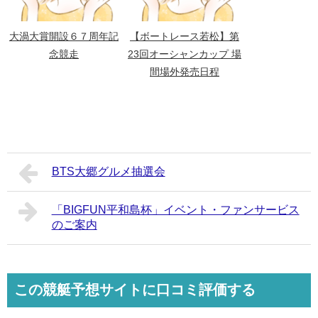
大渦大賞開設６７周年記
【ボートレース若松】第
念競走
23回オーシャンカップ 場
間場外発売日程
BTS大郷グルメ抽選会
「BIGFUN平和島杯」イベント・ファンサービス
のご案内
この競艇予想サイトに口コミ評価する