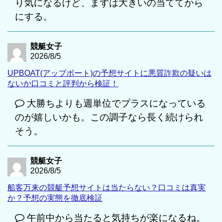
り気になるけど、まずは大きいの当ててから
にする。
競艇女子
2026/8/5
UPBOAT(アップボート)の予想サイトに悪質詐欺の疑いは
ないか口コミと評判から検証！
大勝ちよりも週単位でプラスになっている
のが嬉しいかも。この調子なら長く続けられ
そう。
競艇女子
2026/8/5
船客万来の競艇予想サイトは当たらない？口コミは真実
か？予想の実態を徹底検証
午前中から当たると気持ちが楽になるね。