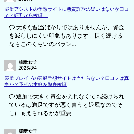
競艇アシストの予想サイトに悪質詐欺の疑いはないか口コ
ミと評判から検証！
大きな配当ばかりではありませんが、資金
を減らしにくい印象もあります。長く続ける
ならこのくらいのバラン...
競艇女子
2026/8/4
競艇ブレイブの競艇予想サイトは当たらない？口コミは真
実か？予想の実態を徹底検証
追加で大きく資金を入れなくても続けられ
ているは満足ですが悪く言うと退屈なのでそ
こに耐えられるかが重要...
競艇女子