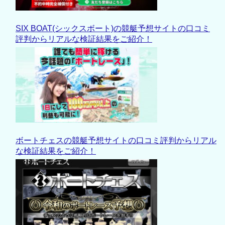
SIX BOAT(シックスボート)の競艇予想サイトの口コミ
評判からリアルな検証結果をご紹介！
ボートチェスの競艇予想サイトの口コミ評判からリアル
な検証結果をご紹介！