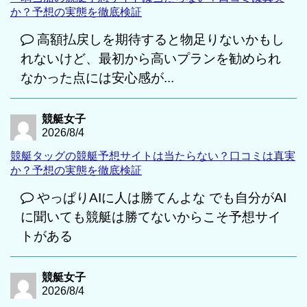
か？予想の実態を徹底検証
高額払戻しを期待すると物足りないかもし
れないけど、最初から高いプランを勧められ
なかった点には安心感が...
競艇女子
2026/8/4
競艇タッグの競艇予想サイトは当たらない？口コミは真実
か？予想の実態を徹底検証
やっぱりAIに人は勝てんよな でも自分がAI
に聞いても競艇は勝てないからこそ予想サイ
トがある
競艇女子
2026/8/4