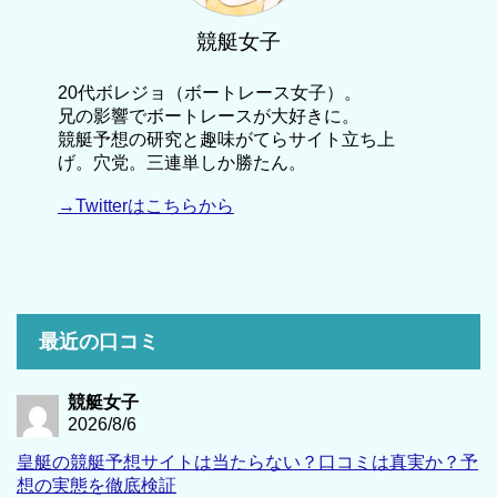
競艇女子
20代ボレジョ（ボートレース女子）。
兄の影響でボートレースが大好きに。
競艇予想の研究と趣味がてらサイト立ち上
げ。穴党。三連単しか勝たん。
→Twitterはこちらから
最近の口コミ
競艇女子
2026/8/6
皇艇の競艇予想サイトは当たらない？口コミは真実か？予
想の実態を徹底検証