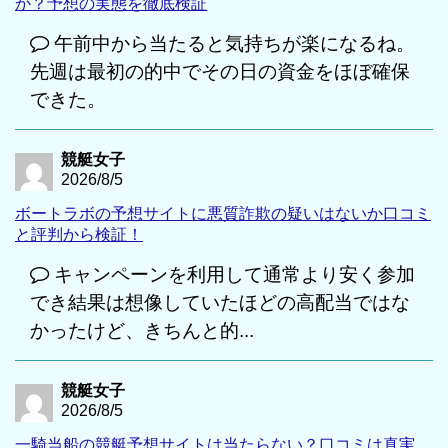
か？予想の実態を徹底検証
午前中から当たると気持ちが楽になるね。
先週は最初の的中でその日の資金をほぼ確保
できた。
競艇女子
2026/8/5
ボートラボの予想サイトに悪質詐欺の疑いはないか口コミ
と評判から検証！
キャンペーンを利用して通常より安く参加
でき結果は想像していたほどの高配当ではな
かったけど、きちんと的...
競艇女子
2026/8/5
一騎当船の競艇予想サイトは当たらない？口コミは真実