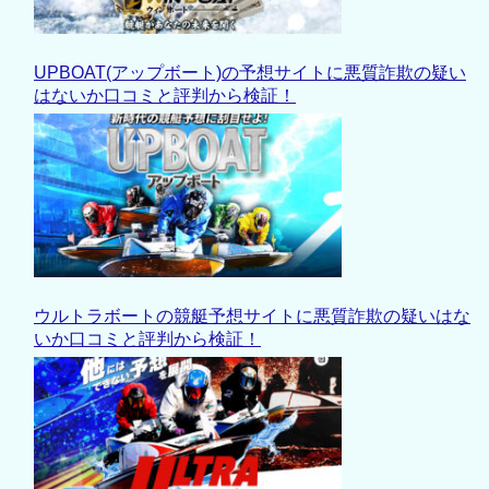
UPBOAT(アップボート)の予想サイトに悪質詐欺の疑い
はないか口コミと評判から検証！
ウルトラボートの競艇予想サイトに悪質詐欺の疑いはな
いか口コミと評判から検証！