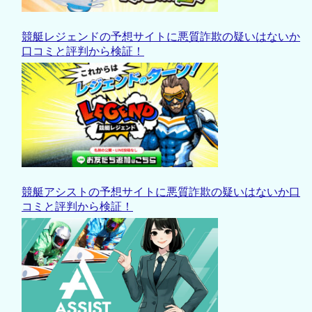
競艇レジェンドの予想サイトに悪質詐欺の疑いはないか
口コミと評判から検証！
競艇アシストの予想サイトに悪質詐欺の疑いはないか口
コミと評判から検証！