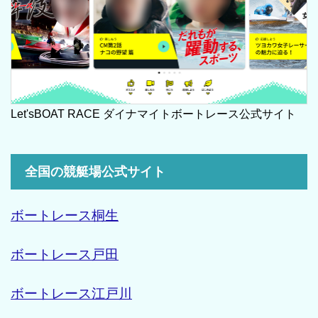
Let'sBOAT RACE ダイナマイトボートレース公式サイト
全国の競艇場公式サイト
ボートレース桐生
ボートレース戸田
ボートレース江戸川