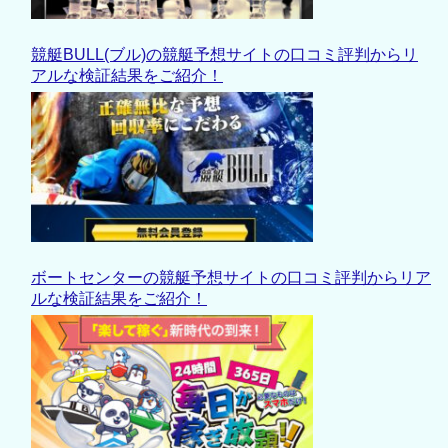
競艇BULL(ブル)の競艇予想サイトの口コミ評判からリ
アルな検証結果をご紹介！
ボートセンターの競艇予想サイトの口コミ評判からリア
ルな検証結果をご紹介！