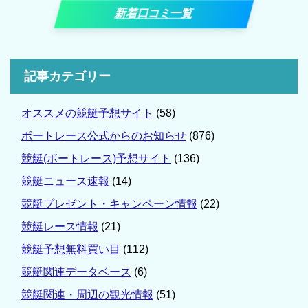
新着口コミ一覧
記事カテゴリー
オススメの競艇予想サイト
(58)
ボートレース公式からのお知らせ
(876)
競艇(ボートレース)予想サイト
(136)
競艇ニュース速報
(14)
競艇プレゼント・キャンペーン情報
(22)
競艇レース情報
(21)
競艇予想無料買い目
(112)
競艇関連データベース
(6)
競艇関連・周辺の観光情報
(51)