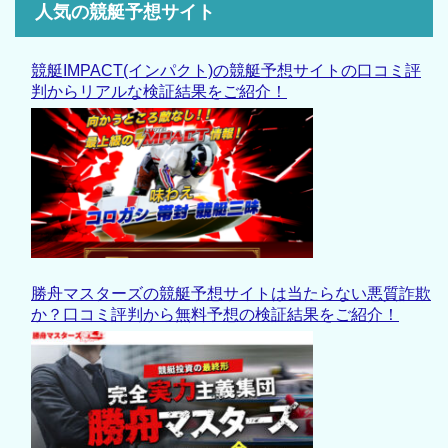
人気の競艇予想サイト
競艇IMPACT(インパクト)の競艇予想サイトの口コミ評
判からリアルな検証結果をご紹介！
勝舟マスターズの競艇予想サイトは当たらない悪質詐欺
か？口コミ評判から無料予想の検証結果をご紹介！