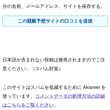
分の名前、メールアドレス、サイトを保存する。
日本語が含まれない投稿は無視されますのでご注
意ください。（スパム対策）
このサイトはスパムを低減するために Akismet を
使っています。
コメントデータの処理方法の詳細
はこちらをご覧ください
。