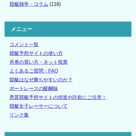
競艇雑学・コラム
(116)
メニュー
コメント一覧
競艇予想サイトの使い方
舟券の買い方・ネット投票
よくあるご質問・FAQ
競艇はなぜ勝ちやすいのか？
ボートレースの醍醐味
悪質競艇予想サイトの捏造や詐欺にご注意！
競艇女子レーサーについて
リンク集