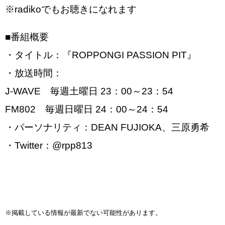
※radikoでもお聴きになれます
■番組概要
・タイトル：『ROPPONGI PASSION PIT』
・放送時間：
J-WAVE 毎週土曜日 23：00～23：54
FM802 毎週日曜日 24：00～24：54
・パーソナリティ：DEAN FUJIOKA、三原勇希
・Twitter：@rpp813
※掲載している情報が最新でない可能性があります。