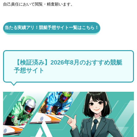
自己責任において閲覧・精査願います。
当たる実績アリ！競艇予想サイト一覧はこちら！
【検証済み】2026年8月のおすすめ競艇
予想サイト