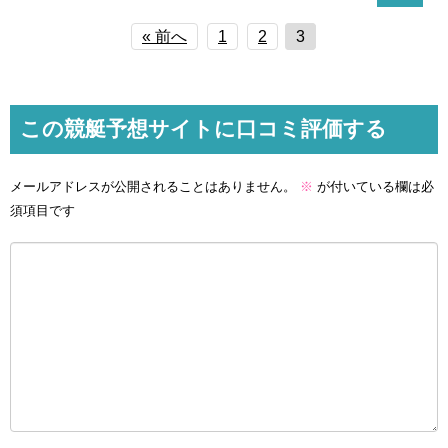
« 前へ
1
2
3
この競艇予想サイトに口コミ評価する
メールアドレスが公開されることはありません。
※
が付いている欄は必
須項目です