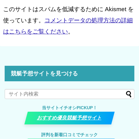
このサイトはスパムを低減するために Akismet を
使っています。
コメントデータの処理方法の詳細
はこちらをご覧ください
。
競艇予想サイトを見つける
当サイトイチオシPICKUP！
おすすめ優良競艇予想サイト
評判を新着口コミでチェック