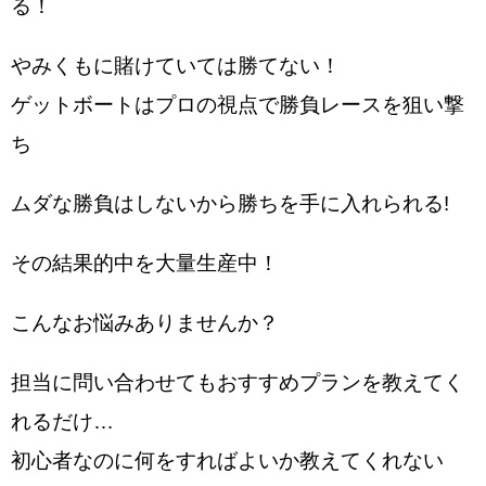
る！
やみくもに賭けていては勝てない！
ゲットボートはプロの視点で勝負レースを狙い撃
ち
ムダな勝負はしないから勝ちを手に入れられる!
その結果的中を大量生産中！
こんなお悩みありませんか？
担当に問い合わせてもおすすめプランを教えてく
れるだけ…
初心者なのに何をすればよいか教えてくれない