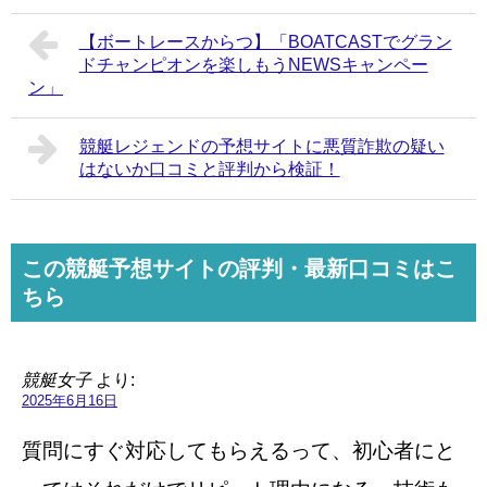
【ボートレースからつ】「BOATCASTでグラン
ドチャンピオンを楽しもうNEWSキャンペー
ン」
競艇レジェンドの予想サイトに悪質詐欺の疑い
はないか口コミと評判から検証！
この競艇予想サイトの評判・最新口コミはこ
ちら
競艇女子
より:
2025年6月16日
質問にすぐ対応してもらえるって、初心者にと