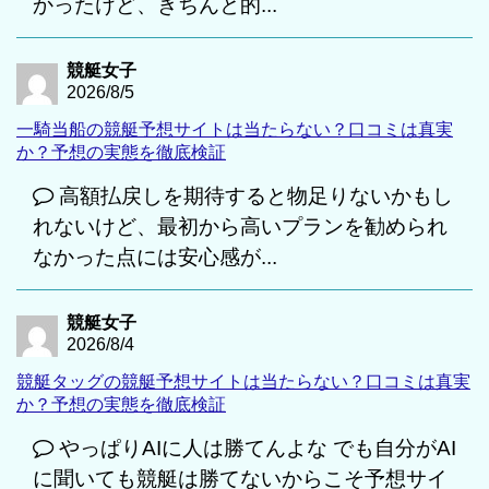
かったけど、きちんと的...
競艇女子
2026/8/5
一騎当船の競艇予想サイトは当たらない？口コミは真実
か？予想の実態を徹底検証
高額払戻しを期待すると物足りないかもし
れないけど、最初から高いプランを勧められ
なかった点には安心感が...
競艇女子
2026/8/4
競艇タッグの競艇予想サイトは当たらない？口コミは真実
か？予想の実態を徹底検証
やっぱりAIに人は勝てんよな でも自分がAI
に聞いても競艇は勝てないからこそ予想サイ