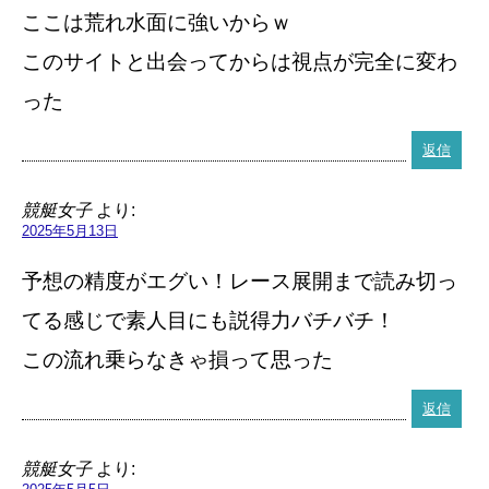
ここは荒れ水面に強いからｗ
このサイトと出会ってからは視点が完全に変わ
った
返信
競艇女子
より:
2025年5月13日
予想の精度がエグい！レース展開まで読み切っ
てる感じで素人目にも説得力バチバチ！
この流れ乗らなきゃ損って思った
返信
競艇女子
より: