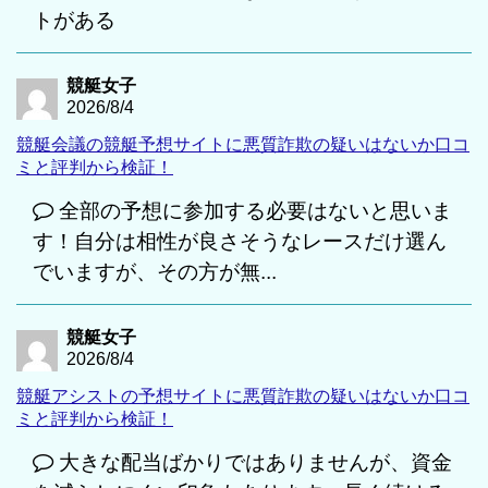
トがある
競艇女子
2026/8/4
競艇会議の競艇予想サイトに悪質詐欺の疑いはないか口コ
ミと評判から検証！
全部の予想に参加する必要はないと思いま
す！自分は相性が良さそうなレースだけ選ん
でいますが、その方が無...
競艇女子
2026/8/4
競艇アシストの予想サイトに悪質詐欺の疑いはないか口コ
ミと評判から検証！
大きな配当ばかりではありませんが、資金