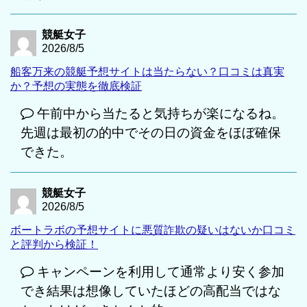
競艇女子
2026/8/5
船客万来の競艇予想サイトは当たらない？口コミは真実
か？予想の実態を徹底検証
午前中から当たると気持ちが楽になるね。
先週は最初の的中でその日の資金をほぼ確保
できた。
競艇女子
2026/8/5
ボートラボの予想サイトに悪質詐欺の疑いはないか口コミ
と評判から検証！
キャンペーンを利用して通常より安く参加
でき結果は想像していたほどの高配当ではな