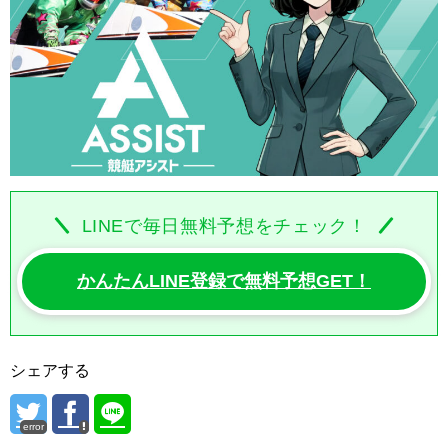
LINEで毎日無料予想をチェック！
かんたんLINE登録で無料予想GET！
シェアする
error