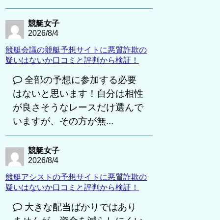
競艇女子
2026/8/4
競艇会議の競艇予想サイトに悪質詐欺の
疑いはないか口コミと評判から検証！
全部の予想に参加する必要
はないと思います！自分は相性
が良さそうなレースだけ選んで
いますが、その方が無...
競艇女子
2026/8/4
競艇アシストの予想サイトに悪質詐欺の
疑いはないか口コミと評判から検証！
大きな配当ばかりではあり