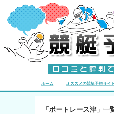
ホーム
オススメの競艇予想サイ
「
ボートレース津
」
一