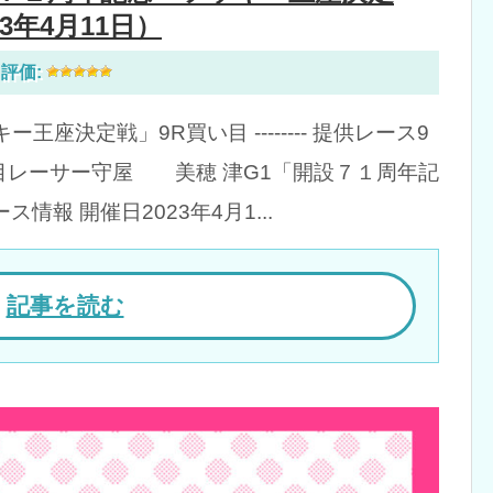
3年4月11日）
座決定戦」9R買い目 -------- 提供レース9
目レーサー守屋 美穂 津G1「開設７１周年記
報 開催日2023年4月1...
記事を読む