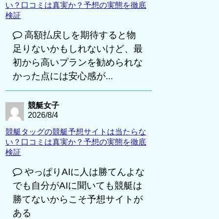
い？口コミは真実か？予想の実態を徹底
検証
高額払戻しを期待すると物
足りないかもしれないけど、最
初から高いプランを勧められな
かった点には安心感が...
競艇女子
2026/8/4
競艇タッグの競艇予想サイトは当たらな
い？口コミは真実か？予想の実態を徹底
検証
やっぱりAIに人は勝てんよな
でも自分がAIに聞いても競艇は
勝てないからこそ予想サイトが
ある