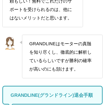
頼もしい！無料でこれだけのサ
ポートを受けられるのは、他に
はないメリットだと思います。
GRANDLINEはモーターの真髄
を知り尽くし、徹底的に解析し
ているらしいですが勝利の確率
が高いのにも頷けます。
GRANDLINE(グランドライン)退会手順