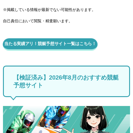
※掲載している情報が最新でない可能性があります。
自己責任において閲覧・精査願います。
当たる実績アリ！競艇予想サイト一覧はこちら！
【検証済み】2026年8月のおすすめ競艇
予想サイト