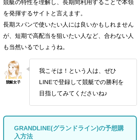
競艇の特性を理解し、長期間利用することで本領
を発揮するサイトと言えます。
長期スパンで使いたい人には良いかもしれません
が、短期で高配当を狙いたい人など、合わない人
も当然いるでしょうね。
我こそは！という人は、ぜひ
LINEで登録して競艇での勝利を
目指してみてくださいね♪
GRANDLINE(グランドライン)の予想購
入方法