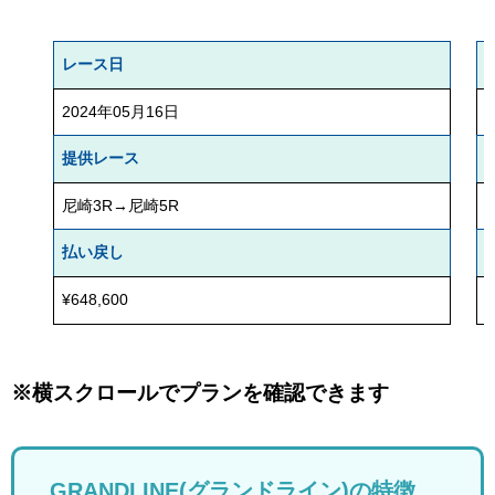
レース日
2024年05月16日
提供レース
尼崎3R→尼崎5R
払い戻し
¥648,600
¥
※横スクロールでプランを確認できます
GRANDLINE(グランドライン)の特徴