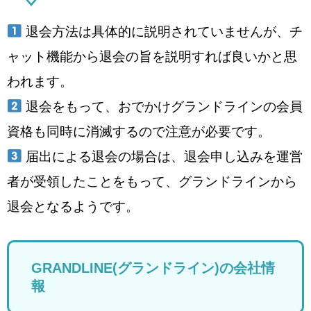
退会方法は具体的に説明されていませんが、チ
ャット機能から退会の旨を説明すれば良いかと思
われます。
退会をもって、おでかけグランドラインの会員
資格も同時に消滅するので注意が必要です。
届出による退会の場合は、退会申し込みを運営
者が受領したことをもって、グランドラインから
退会となるようです。
GRANDLINE(グランドライン)の会社情
報