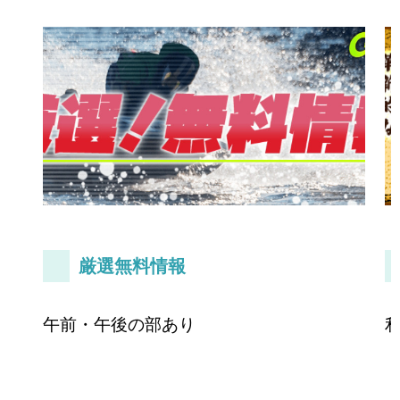
厳選無料情報
午前・午後の部あり