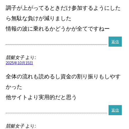
調子が上がってるときだけ参加するようにした
ら無駄な負けが減りました
情報の波に乗れるかどうかが全てですねー
返信
競艇女子
より:
2025年10月15日
全体の流れも読めるし資金の割り振りもしやす
かった
他サイトより実用的だと思う
返信
競艇女子
より: