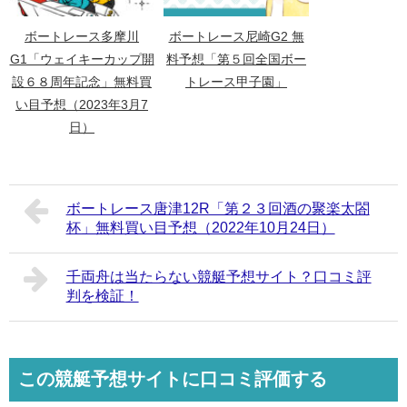
ボートレース多摩川
ボートレース尼崎G2 無
G1「ウェイキーカップ開
料予想「第５回全国ボー
設６８周年記念」無料買
トレース甲子園」
い目予想（2023年3月7
日）
ボートレース唐津12R「第２３回酒の聚楽太閤
杯」無料買い目予想（2022年10月24日）
千両舟は当たらない競艇予想サイト？口コミ評
判を検証！
この競艇予想サイトに口コミ評価する