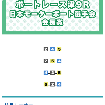
–
–
–
–
–
–
–
–