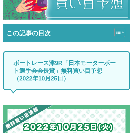
この記事の目次
ボートレース津9R「日本モーターボー
ト選手会会長賞」無料買い目予想
（2022年10月25日）