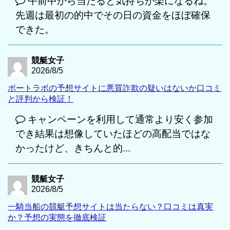
午前中から当たると気持ちが楽になるね。
先週は最初の的中でその日の資金をほぼ確保
できた。
競艇女子
2026/8/5
ボートラボの予想サイトに悪質詐欺の疑いはないか口コミ
と評判から検証！
キャンペーンを利用して通常より安く参加
でき結果は想像していたほどの高配当ではな
かったけど、きちんと的...
競艇女子
2026/8/5
一騎当船の競艇予想サイトは当たらない？口コミは真実
か？予想の実態を徹底検証