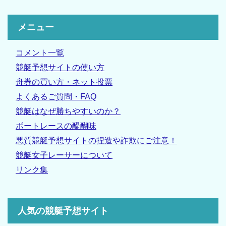
メニュー
コメント一覧
競艇予想サイトの使い方
舟券の買い方・ネット投票
よくあるご質問・FAQ
競艇はなぜ勝ちやすいのか？
ボートレースの醍醐味
悪質競艇予想サイトの捏造や詐欺にご注意！
競艇女子レーサーについて
リンク集
人気の競艇予想サイト