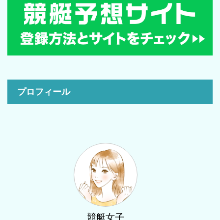
プロフィール
競艇女子