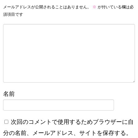
メールアドレスが公開されることはありません。
※
が付いている欄は必
須項目です
名前
次回のコメントで使用するためブラウザーに自
分の名前、メールアドレス、サイトを保存する。