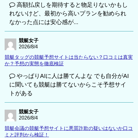
高額払戻しを期待すると物足りないかもし
れないけど、最初から高いプランを勧められ
なかった点には安心感が...
競艇女子
2026/8/4
競艇タッグの競艇予想サイトは当たらない？口コミは真実
か？予想の実態を徹底検証
やっぱりAIに人は勝てんよな でも自分がAI
に聞いても競艇は勝てないからこそ予想サイ
トがある
競艇女子
2026/8/4
競艇会議の競艇予想サイトに悪質詐欺の疑いはないか口コ
ミと評判から検証！