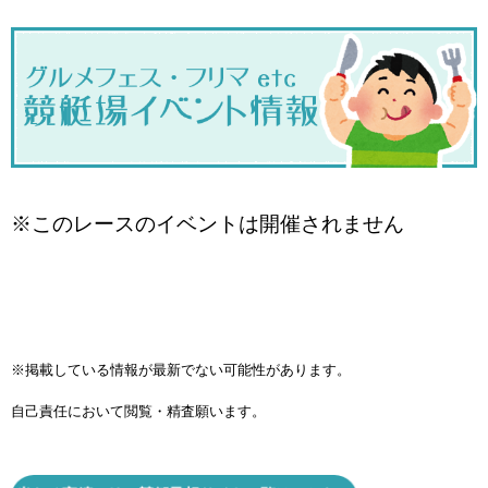
※このレースのイベントは開催されません
※掲載している情報が最新でない可能性があります。
自己責任において閲覧・精査願います。