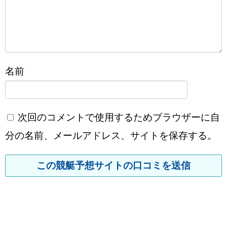
名前
次回のコメントで使用するためブラウザーに自
分の名前、メールアドレス、サイトを保存する。