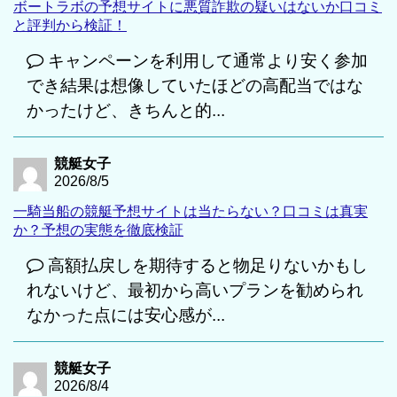
ボートラボの予想サイトに悪質詐欺の疑いはないか口コミ
と評判から検証！
キャンペーンを利用して通常より安く参加
でき結果は想像していたほどの高配当ではな
かったけど、きちんと的...
競艇女子
2026/8/5
一騎当船の競艇予想サイトは当たらない？口コミは真実
か？予想の実態を徹底検証
高額払戻しを期待すると物足りないかもし
れないけど、最初から高いプランを勧められ
なかった点には安心感が...
競艇女子
2026/8/4