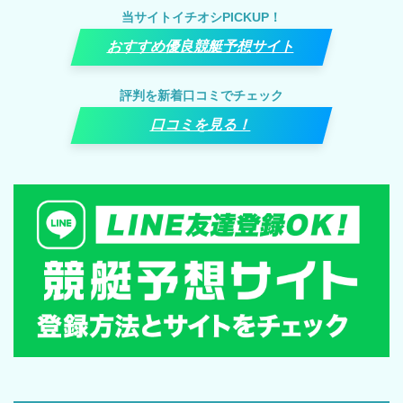
当サイトイチオシPICKUP！
おすすめ優良競艇予想サイト
評判を新着口コミでチェック
口コミを見る！