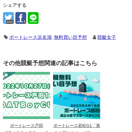
シェアする
error
ボートレース浜名湖
,
無料買い目予想
競艇女子
その他競艇予想関連の記事はこちら
ボートレース戸田
ボートレース若松G1「第