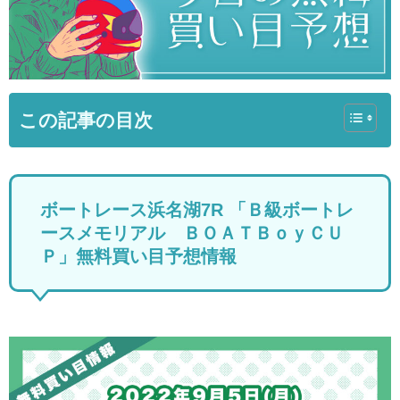
この記事の目次
ボートレース浜名湖7R 「Ｂ級ボートレ
ースメモリアル ＢＯＡＴＢｏｙＣＵ
Ｐ」無料買い目予想情報