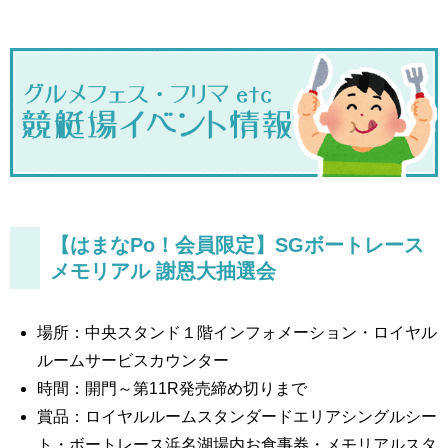
【はまなPo！会員限定】SGボートレース
メモリアル 謝恩大抽選会
場所：中央スタンド１階インフォメーション・ロイヤル
ルームサービスカウンター
時間：開門～第11R発売締め切りまで
賞品：ロイヤルルームスタンダードエリアシングルシー
ト・ボートレース浜名湖場内お食事券・メモリアルスタ