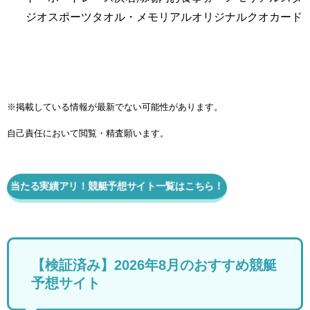
ジオスポーツタオル・メモリアルオリジナルクオカード
※掲載している情報が最新でない可能性があります。
自己責任において閲覧・精査願います。
当たる実績アリ！競艇予想サイト一覧はこちら！
【検証済み】2026年8月のおすすめ競艇
予想サイト