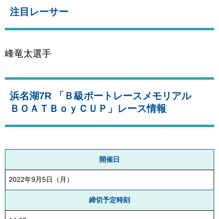
注目レーサー
峰竜太選手
浜名湖7R 「Ｂ級ボートレースメモリアル
ＢＯＡＴＢｏｙＣＵＰ」レース情報
開催日
2022年9月5日（月）
締切予定時刻