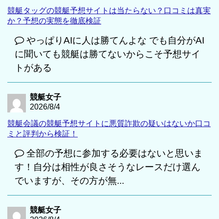
競艇タッグの競艇予想サイトは当たらない？口コミは真実
か？予想の実態を徹底検証
やっぱりAIに人は勝てんよな でも自分がAI
に聞いても競艇は勝てないからこそ予想サイ
トがある
競艇女子
2026/8/4
競艇会議の競艇予想サイトに悪質詐欺の疑いはないか口コ
ミと評判から検証！
全部の予想に参加する必要はないと思いま
す！自分は相性が良さそうなレースだけ選ん
でいますが、その方が無...
競艇女子