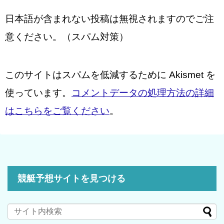
日本語が含まれない投稿は無視されますのでご注
意ください。（スパム対策）
このサイトはスパムを低減するために Akismet を
使っています。
コメントデータの処理方法の詳細
はこちらをご覧ください
。
競艇予想サイトを見つける