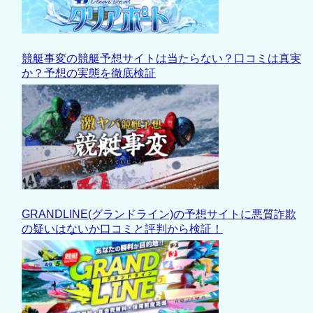
競艇事変の競艇予想サイトは当たらない？口コミは真実
か？予想の実態を徹底検証
GRANDLINE(グランドライン)の予想サイトに悪質詐欺
の疑いはないか口コミと評判から検証！