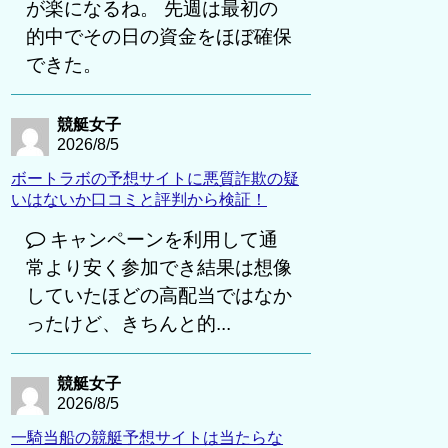
が楽になるね。 先週は最初の
的中でその日の資金をほぼ確保
できた。
競艇女子
2026/8/5
ボートラボの予想サイトに悪質詐欺の疑
いはないか口コミと評判から検証！
キャンペーンを利用して通
常より安く参加でき結果は想像
していたほどの高配当ではなか
ったけど、きちんと的...
競艇女子
2026/8/5
一騎当船の競艇予想サイトは当たらな