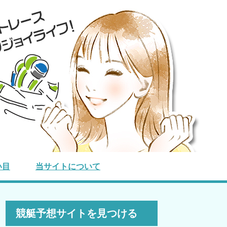
い目
当サイトについて
競艇予想サイトを見つける