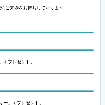
様のご来場をお待ちしております
栗」をプレゼント。
ッキー」をプレゼント。