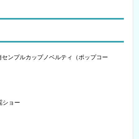
尼崎センプルカップノベルティ（ポップコー
謡ショー