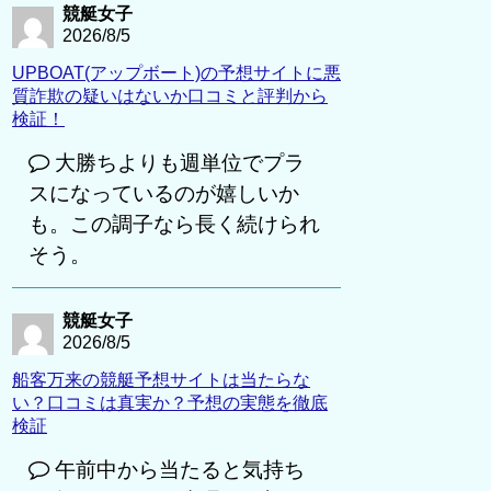
競艇女子
2026/8/5
UPBOAT(アップボート)の予想サイトに悪
質詐欺の疑いはないか口コミと評判から
検証！
大勝ちよりも週単位でプラ
スになっているのが嬉しいか
も。この調子なら長く続けられ
そう。
競艇女子
2026/8/5
船客万来の競艇予想サイトは当たらな
い？口コミは真実か？予想の実態を徹底
検証
午前中から当たると気持ち