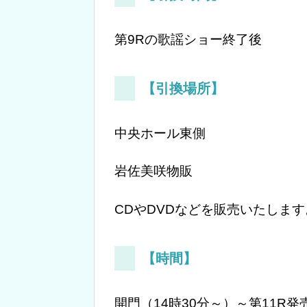
第9Rの歌謡ショー終了後
【引換場所】
中央ホール東側
岩佐美咲物販
CDやDVDなどを販売いたします
【時間】
開門（14時30分～）～第11R発