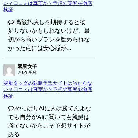
い？口コミは真実か？予想の実態を徹底
検証
高額払戻しを期待すると物
足りないかもしれないけど、最
初から高いプランを勧められな
かった点には安心感が...
競艇女子
2026/8/4
競艇タッグの競艇予想サイトは当たらな
い？口コミは真実か？予想の実態を徹底
検証
やっぱりAIに人は勝てんよな
でも自分がAIに聞いても競艇は
勝てないからこそ予想サイトが
ある