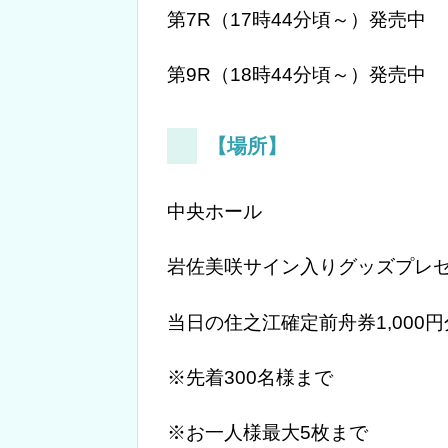
第7R（17時44分頃～）発売中
第9R（18時44分頃～）発売中
【場所】
中央ホール
岩佐美咲サイン入りグッズプレ
当日の住之江確定前舟券1,000
※先着300名様まで
※お一人様最大5枚まで