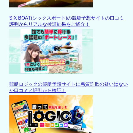
SIX BOAT(シックスボート)の競艇予想サイトの口コミ
評判からリアルな検証結果をご紹介！
競艇ロジックの競艇予想サイトに悪質詐欺の疑いはない
か口コミと評判から検証！