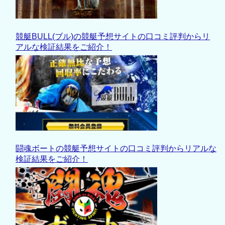
競艇BULL(ブル)の競艇予想サイトの口コミ評判からリ
アルな検証結果をご紹介！
闘魂ボートの競艇予想サイトの口コミ評判からリアルな
検証結果をご紹介！