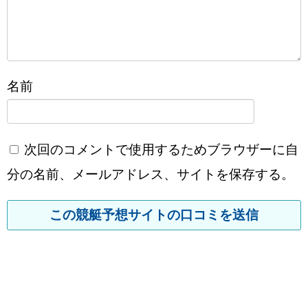
名前
次回のコメントで使用するためブラウザーに自
分の名前、メールアドレス、サイトを保存する。