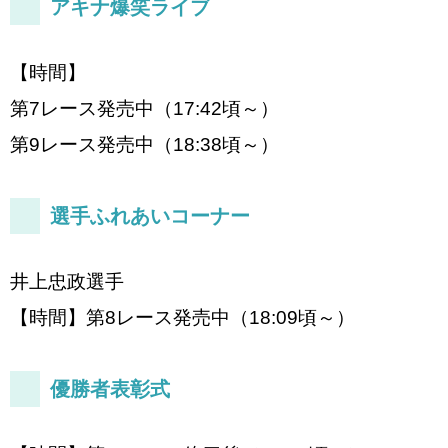
アキナ爆笑ライブ
【時間】
第7レース発売中（17:42頃～）
第9レース発売中（18:38頃～）
選手ふれあいコーナー
井上忠政選手
【時間】第8レース発売中（18:09頃～）
優勝者表彰式