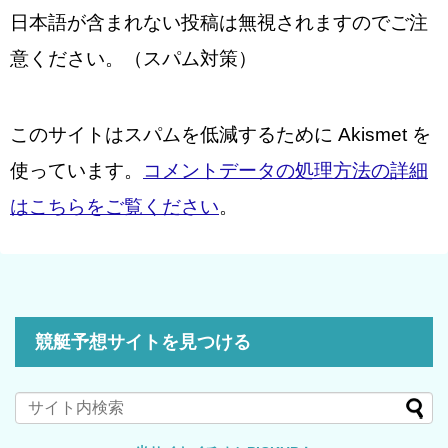
日本語が含まれない投稿は無視されますのでご注
意ください。（スパム対策）
このサイトはスパムを低減するために Akismet を
使っています。
コメントデータの処理方法の詳細
はこちらをご覧ください
。
競艇予想サイトを見つける