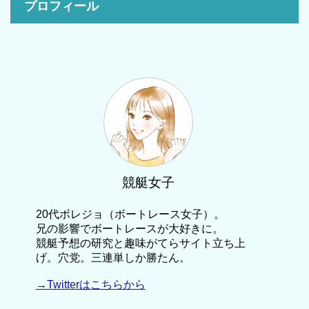
プロフィール
競艇女子
20代ボレジョ（ボートレース女子）。
兄の影響でボートレースが大好きに。
競艇予想の研究と趣味がてらサイト立ち上
げ。穴党。三連単しか勝たん。
→Twitterはこちらから