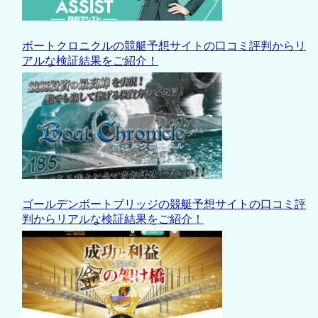
ボートクロニクルの競艇予想サイトの口コミ評判からリ
アルな検証結果をご紹介！
ゴールデンボートブリッジの競艇予想サイトの口コミ評
判からリアルな検証結果をご紹介！