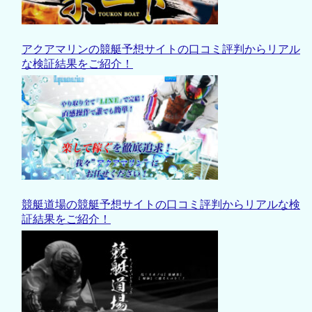
アクアマリンの競艇予想サイトの口コミ評判からリアル
な検証結果をご紹介！
競艇道場の競艇予想サイトの口コミ評判からリアルな検
証結果をご紹介！