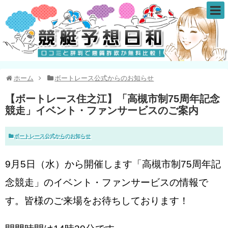
ホーム
ボートレース公式からのお知らせ
【ボートレース住之江】「高槻市制75周年記念
競走」イベント・ファンサービスのご案内
ボートレース公式からのお知らせ
9月5日（水）から開催します「高槻市制75周年記
念競走」のイベント・ファンサービスの情報で
す。皆様のご来場をお待ちしております！