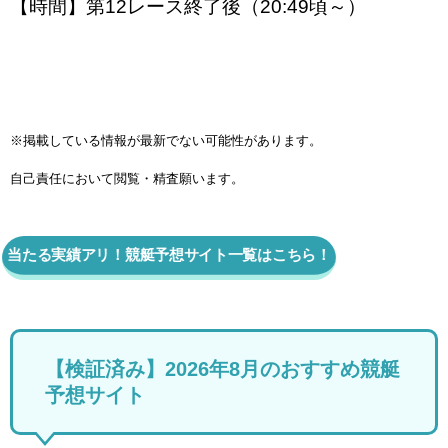
【時間】第12レース終了後（20:49頃～）
※掲載している情報が最新でない可能性があります。
自己責任において閲覧・精査願います。
当たる実績アリ！競艇予想サイト一覧はこちら！
【検証済み】2026年8月のおすすめ競艇
予想サイト