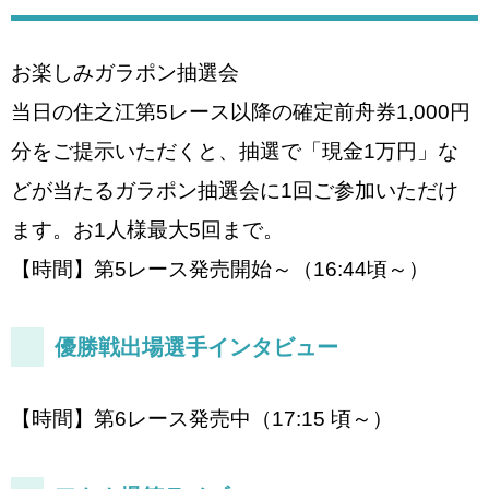
お楽しみガラポン抽選会
当日の住之江第5レース以降の確定前舟券1,000円
分をご提示いただくと、抽選で「現金1万円」な
どが当たるガラポン抽選会に1回ご参加いただけ
ます。お1人様最大5回まで。
【時間】第5レース発売開始～（16:44頃～）
優勝戦出場選手インタビュー
【時間】第6レース発売中（17:15 頃～）