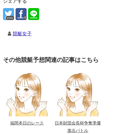
シェアする
error
競艇女子
その他競艇予想関連の記事はこちら
福岡本日のレース
日本財団会長杯争奪準優
進出バトル