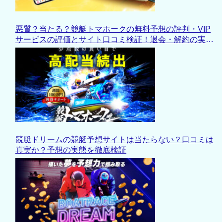
悪質？当たる？競艇トマホークの無料予想の評判・VIP
サービスの評価とサイト口コミ検証！退会・解約の実情
も徹底解説
競艇ドリームの競艇予想サイトは当たらない？口コミは
真実か？予想の実態を徹底検証