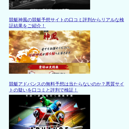
競艇神風の競艇予想サイトの口コミ評判からリアルな検
証結果をご紹介！
競艇アドバンスの無料予想は当たらないのか？悪質サイ
トの疑いを口コミと評判で検証！