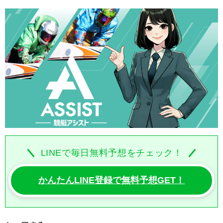
LINEで毎日無料予想をチェック！
かんたんLINE登録で無料予想GET！