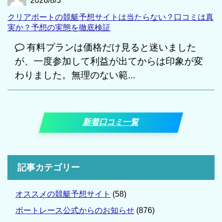
2026/8/3
クリアボートの競艇予想サイトは当たらない？口コミは真
実か？予想の実態を徹底検証
有料プランは価格だけ見ると迷いました
が、一度参加して利益が出てからは印象が変
わりました。無理のない範...
新着口コミ一覧
記事カテゴリー
オススメの競艇予想サイト
(58)
ボートレース公式からのお知らせ
(876)