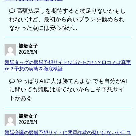
高額払戻しを期待すると物足りないかもし
れないけど、最初から高いプランを勧められ
なかった点には安心感が...
競艇女子
2026/8/4
競艇タッグの競艇予想サイトは当たらない？口コミは真実
か？予想の実態を徹底検証
やっぱりAIに人は勝てんよな でも自分がAI
に聞いても競艇は勝てないからこそ予想サイ
トがある
競艇女子
2026/8/4
競艇会議の競艇予想サイトに悪質詐欺の疑いはないか口コ