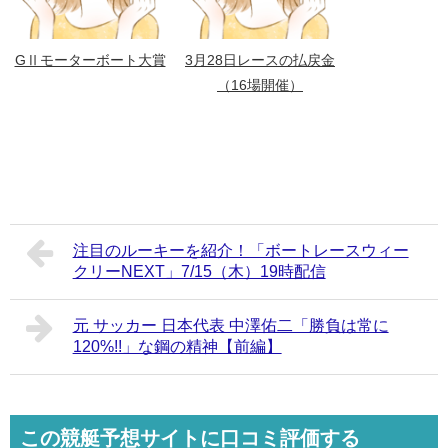
GⅡモーターボート大賞
3月28日レースの払戻金
（16場開催）
注目のルーキーを紹介！「ボートレースウィー
クリーNEXT」7/15（木）19時配信
元 サッカー 日本代表 中澤佑二「勝負は常に
120%!!」な鋼の精神【前編】
この競艇予想サイトに口コミ評価する