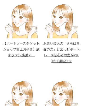
【ボートレースチケット
お笑い芸人の「さらば青
ショップ富士おやま】歳
春の光」と楽しむボート
末ファン感謝デー
レース初心者教室が2月
12日開催決定