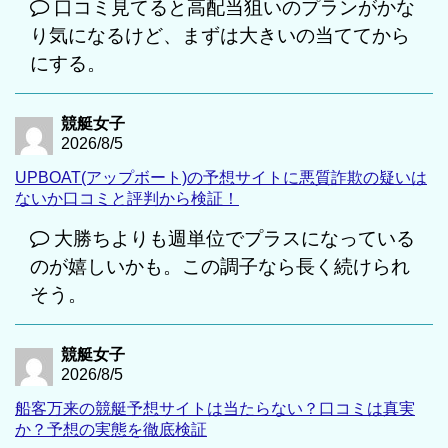
口コミ見てると高配当狙いのプランがかな
り気になるけど、まずは大きいの当ててから
にする。
競艇女子
2026/8/5
UPBOAT(アップボート)の予想サイトに悪質詐欺の疑いは
ないか口コミと評判から検証！
大勝ちよりも週単位でプラスになっている
のが嬉しいかも。この調子なら長く続けられ
そう。
競艇女子
2026/8/5
船客万来の競艇予想サイトは当たらない？口コミは真実
か？予想の実態を徹底検証