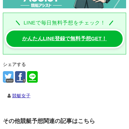
LINEで毎日無料予想をチェック！
かんたんLINE登録で無料予想GET！
シェアする
error
競艇女子
その他競艇予想関連の記事はこちら