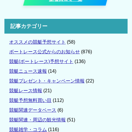
記事カテゴリー
オススメの競艇予想サイト
(58)
ボートレース公式からのお知らせ
(876)
競艇(ボートレース)予想サイト
(136)
競艇ニュース速報
(14)
競艇プレゼント・キャンペーン情報
(22)
競艇レース情報
(21)
競艇予想無料買い目
(112)
競艇関連データベース
(6)
競艇関連・周辺の観光情報
(51)
競艇雑学・コラム
(116)