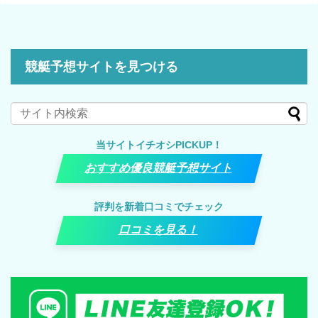
競艇予想サイトを見つける
当サイトイチオシPICKUP！
おすすめ優良競艇予想サイト
評判を新着口コミでチェック
口コミを見る！