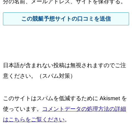
分の名前、メールアドレス、サイトを保存する。
日本語が含まれない投稿は無視されますのでご注
意ください。（スパム対策）
このサイトはスパムを低減するために Akismet を
使っています。
コメントデータの処理方法の詳細
はこちらをご覧ください
。