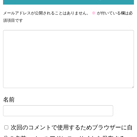
メールアドレスが公開されることはありません。
※
が付いている欄は必
須項目です
名前
次回のコメントで使用するためブラウザーに自