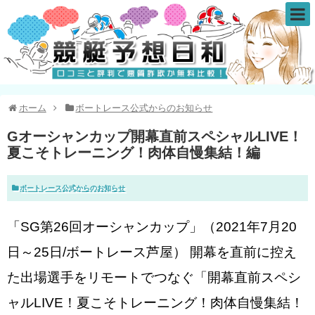
ホーム
ボートレース公式からのお知らせ
Gオーシャンカップ開幕直前スペシャルLIVE！
夏こそトレーニング！肉体自慢集結！編
ボートレース公式からのお知らせ
「SG第26回オーシャンカップ」（2021年7月20
日～25日/ボートレース芦屋） 開幕を直前に控え
た出場選手をリモートでつなぐ「開幕直前スペシ
ャルLIVE！夏こそトレーニング！肉体自慢集結！