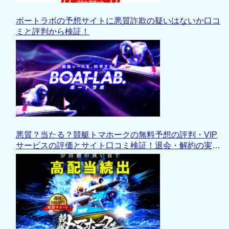
ボートラボの予想サイトに悪質詐欺の疑いはないか口コ
ミと評判から検証！
悪質？当たる？競艇トマホークの無料予想の評判・VIP
サービスの評価とサイト口コミ検証！退会・解約の実情
も徹底解説