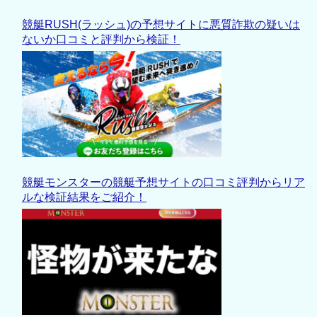
競艇RUSH(ラッシュ)の予想サイトに悪質詐欺の疑いは
ないか口コミと評判から検証！
競艇モンスターの競艇予想サイトの口コミ評判からリア
ルな検証結果をご紹介！