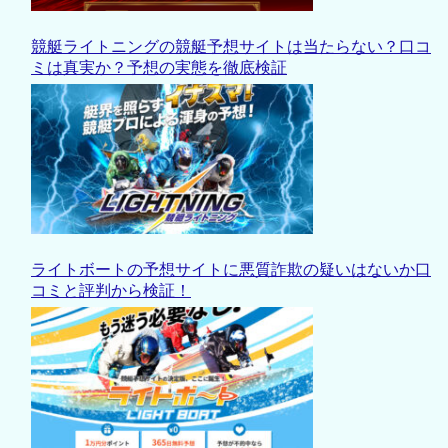
競艇ライトニングの競艇予想サイトは当たらない？口コ
ミは真実か？予想の実態を徹底検証
ライトボートの予想サイトに悪質詐欺の疑いはないか口
コミと評判から検証！