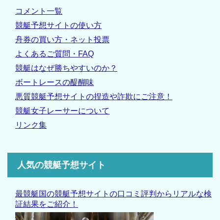
コメント一覧
競艇予想サイトの使い方
舟券の買い方・ネット投票
よくあるご質問・FAQ
競艇はなぜ勝ちやすいのか？
ボートレースの醍醐味
悪質競艇予想サイトの捏造や詐欺にご注意！
競艇女子レーサーについて
リンク集
人気の競艇予想サイト
最競艇国の競艇予想サイトの口コミ評判からリアルな検
証結果をご紹介！