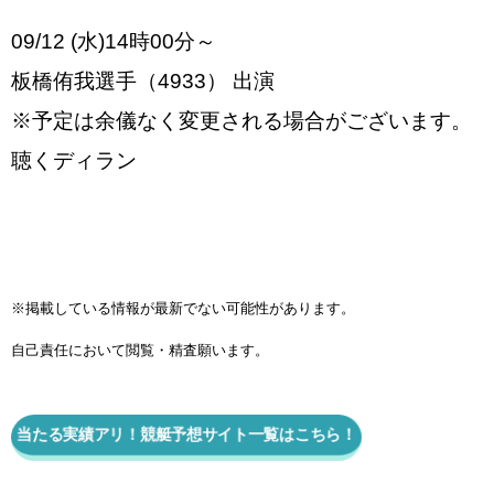
09/12 (水)14時00分～
板橋侑我選手（4933） 出演
※予定は余儀なく変更される場合がございます。
聴くディラン
※掲載している情報が最新でない可能性があります。
自己責任において閲覧・精査願います。
当たる実績アリ！競艇予想サイト一覧はこちら！