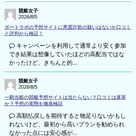
競艇女子
2026/8/5
ボートラボの予想サイトに悪質詐欺の疑いはないか口コミ
と評判から検証！
キャンペーンを利用して通常より安く参加
でき結果は想像していたほどの高配当ではな
かったけど、きちんと的...
競艇女子
2026/8/5
一騎当船の競艇予想サイトは当たらない？口コミは真実
か？予想の実態を徹底検証
高額払戻しを期待すると物足りないかもし
れないけど、最初から高いプランを勧められ
なかった点には安心感が...