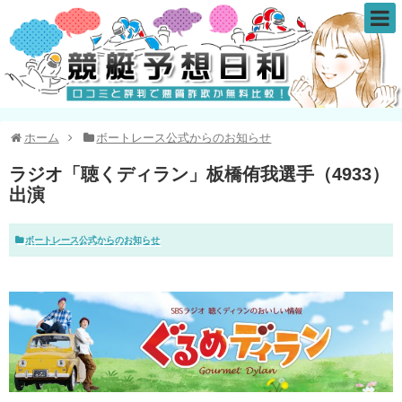
ホーム
ボートレース公式からのお知らせ
ラジオ「聴くディラン」板橋侑我選手（4933）
出演
ボートレース公式からのお知らせ