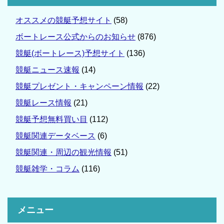
オススメの競艇予想サイト
(58)
ボートレース公式からのお知らせ
(876)
競艇(ボートレース)予想サイト
(136)
競艇ニュース速報
(14)
競艇プレゼント・キャンペーン情報
(22)
競艇レース情報
(21)
競艇予想無料買い目
(112)
競艇関連データベース
(6)
競艇関連・周辺の観光情報
(51)
競艇雑学・コラム
(116)
メニュー