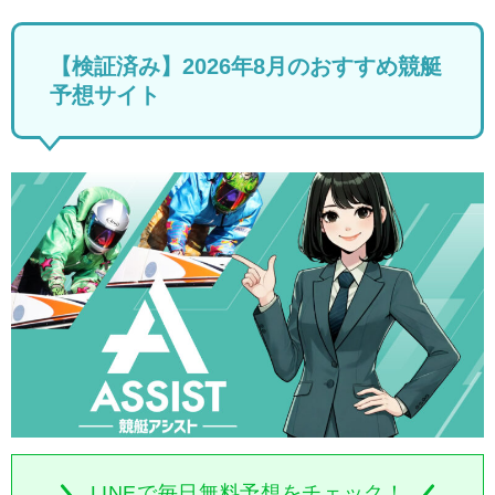
【検証済み】2026年8月のおすすめ競艇
予想サイト
LINEで毎日無料予想をチェック！