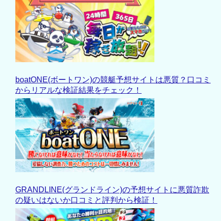
boatONE(ボートワン)の競艇予想サイトは悪質？口コミ
からリアルな検証結果をチェック！
GRANDLINE(グランドライン)の予想サイトに悪質詐欺
の疑いはないか口コミと評判から検証！