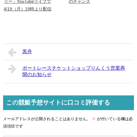
リー」YouTubeライブで
のチャンス
4/19（月）19時より配信
黒舟
ボートレースチケットショップりんくう営業再
開のお知らせ
この競艇予想サイトに口コミ評価する
メールアドレスが公開されることはありません。
※
が付いている欄は必
須項目です