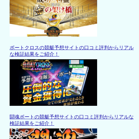
ボートクロスの競艇予想サイトの口コミ評判からリアル
な検証結果をご紹介！
闘魂ボートの競艇予想サイトの口コミ評判からリアルな
検証結果をご紹介！