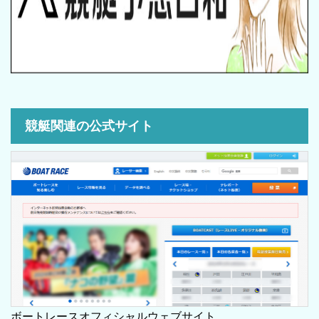
競艇関連の公式サイト
ボートレースオフィシャルウェブサイト