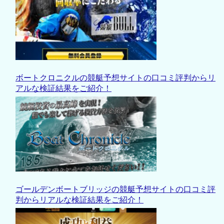
ボートクロニクルの競艇予想サイトの口コミ評判からリ
アルな検証結果をご紹介！
ゴールデンボートブリッジの競艇予想サイトの口コミ評
判からリアルな検証結果をご紹介！