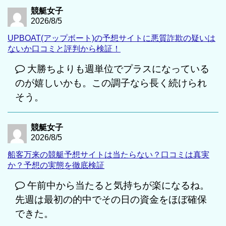
競艇女子
2026/8/5
UPBOAT(アップボート)の予想サイトに悪質詐欺の疑いは
ないか口コミと評判から検証！
大勝ちよりも週単位でプラスになっている
のが嬉しいかも。この調子なら長く続けられ
そう。
競艇女子
2026/8/5
船客万来の競艇予想サイトは当たらない？口コミは真実
か？予想の実態を徹底検証
午前中から当たると気持ちが楽になるね。
先週は最初の的中でその日の資金をほぼ確保
できた。