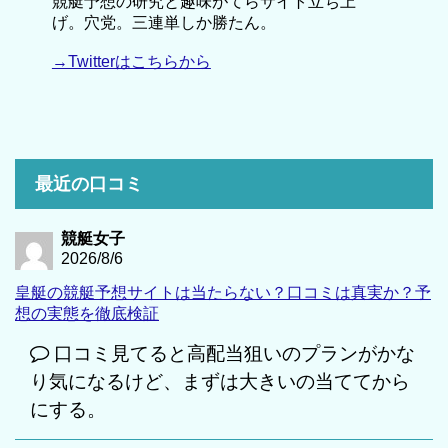
競艇予想の研究と趣味がてらサイト立ち上
げ。穴党。三連単しか勝たん。
→Twitterはこちらから
最近の口コミ
競艇女子
2026/8/6
皇艇の競艇予想サイトは当たらない？口コミは真実か？予
想の実態を徹底検証
口コミ見てると高配当狙いのプランがかな
り気になるけど、まずは大きいの当ててから
にする。