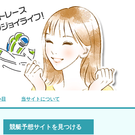
い目
当サイトについて
競艇予想サイトを見つける