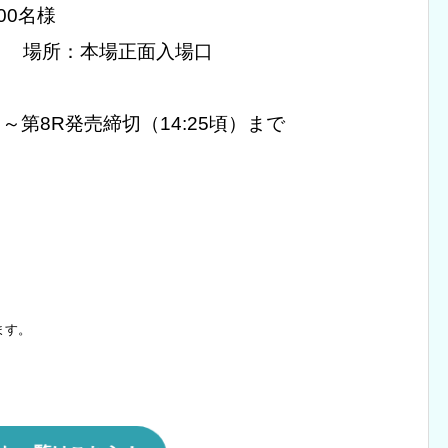
00名様
 場所：本場正面入場口
）～第8R発売締切（14:25頃）まで
ます。