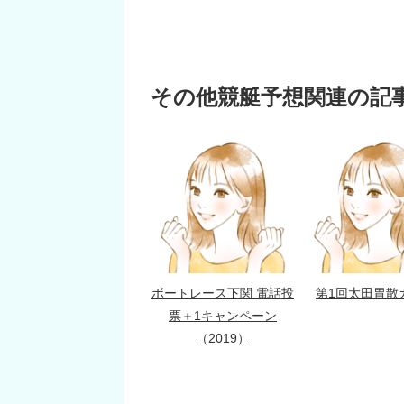
その他競艇予想関連の記
ボートレース下関 電話投
第1回太田胃散
票＋1キャンペーン
（2019）