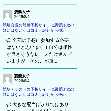
競艇女子
2026/8/4
競艇会議の競艇予想サイトに悪質詐欺の
疑いはないか口コミと評判から検証！
全部の予想に参加する必要
はないと思います！自分は相性
が良さそうなレースだけ選んで
いますが、その方が無...
競艇女子
2026/8/4
競艇アシストの予想サイトに悪質詐欺の
疑いはないか口コミと評判から検証！
大きな配当ばかりではあり