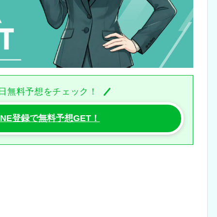
で毎日無料予想をチェック！
INE登録で無料予想GET！