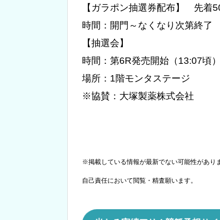
【ガラポン抽選券配布】 先着5
時間：開門～なくなり次第終了
【抽選会】
時間：第6R発売開始（13:07頃
場所：1階モンタステージ
※協賛：大塚製薬株式会社
※掲載している情報が最新でない可能性があり
自己責任において閲覧・精査願います。