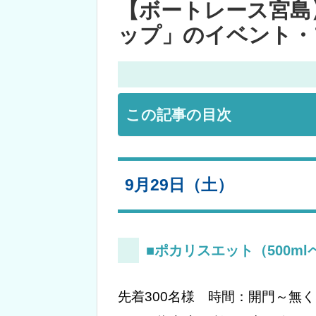
【ボートレース宮島
ップ」のイベント・
この記事の目次
9月29日（土）
■ポカリスエット（500m
先着300名様 時間：開門～無