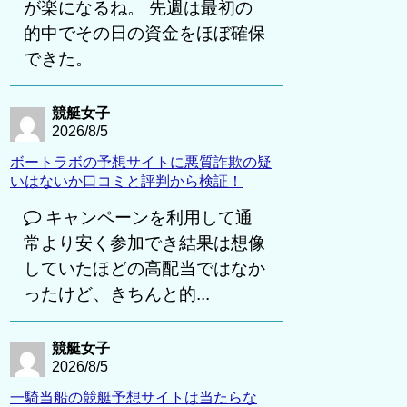
が楽になるね。 先週は最初の
的中でその日の資金をほぼ確保
できた。
競艇女子
2026/8/5
ボートラボの予想サイトに悪質詐欺の疑
いはないか口コミと評判から検証！
キャンペーンを利用して通
常より安く参加でき結果は想像
していたほどの高配当ではなか
ったけど、きちんと的...
競艇女子
2026/8/5
一騎当船の競艇予想サイトは当たらな