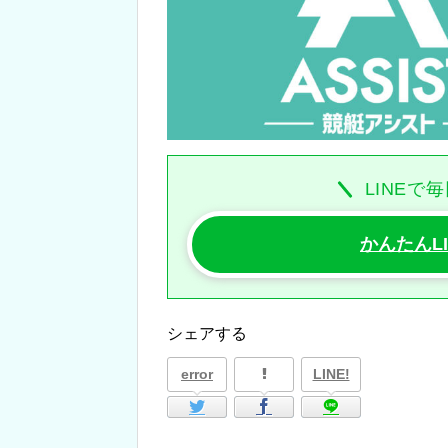
LINE
かんたんL
シェアする
error
LINE!