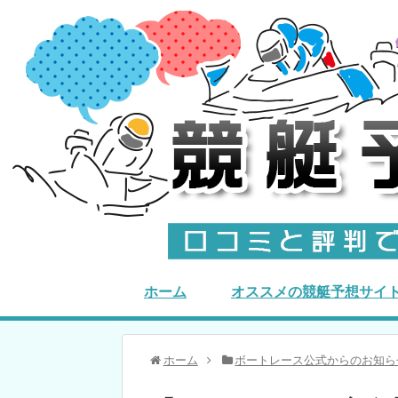
ホーム
オススメの競艇予想サイ
ホーム
ボートレース公式からのお知ら