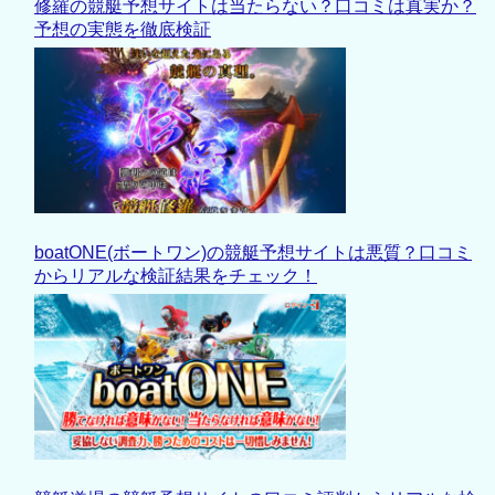
修羅の競艇予想サイトは当たらない？口コミは真実か？
予想の実態を徹底検証
boatONE(ボートワン)の競艇予想サイトは悪質？口コミ
からリアルな検証結果をチェック！