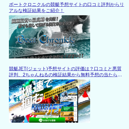
ボートクロニクルの競艇予想サイトの口コミ評判からリ
アルな検証結果をご紹介！
競艇JET(ジェット)予想サイトの評価は？口コミと悪質
評判、2ちゃんねるの検証結果から無料予想の当たらな
い実態と退会理由も徹底解析！