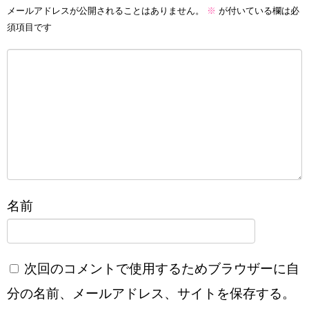
メールアドレスが公開されることはありません。
※
が付いている欄は必
須項目です
名前
次回のコメントで使用するためブラウザーに自
分の名前、メールアドレス、サイトを保存する。