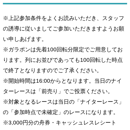
※上記参加条件をよくお読みいただき、スタッフ
の誘導に従いましてご参加いただきますようお願
い申しあげます。
※ガラポンは先着100回転分限定でご用意してお
ります。列にお並びであっても100回転した時点
で終了となりますのでご了承ください。
※開始時間は16:00からとなります。当日のナイ
ターレースは「前売り」でご投票ください。
※対象となるレースは当日の「ナイターレース」
の「参加時点で未確定」のレースになります。
※3,000円分の舟券・キャッシュレスレシート