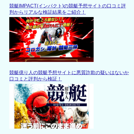
競艇IMPACT(インパクト)の競艇予想サイトの口コミ評
判からリアルな検証結果をご紹介！
競艇億り人の競艇予想サイトに悪質詐欺の疑いはないか
口コミと評判から検証！