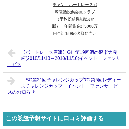
チャン「ボートレース尼
崎電話投票会員クラブ
（予約投稿機能追加β
版）」年間賞金計3000万
円合計15950名様に当た
る超ビッグチャンス！
【ボートレース唐津】GⅢ第19回酒の聚楽太閤
杯(2018/11/13～2018/11/18)イベント・ファンサ
ービス
「SG第21回チャレンジカップ/G2第5回レディー
スチャレンジカップ」イベント・ファンサービ
スのお知らせ
この競艇予想サイトに口コミ評価する