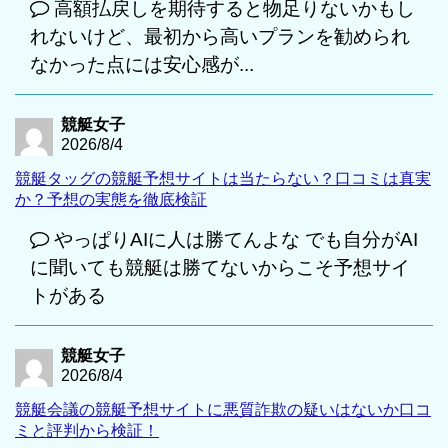
高額払戻しを期待すると物足りないかもし
れないけど、最初から高いプランを勧められ
なかった点には安心感が...
競艇女子
2026/8/4
競艇タッグの競艇予想サイトは当たらない？口コミは真実
か？予想の実態を徹底検証
やっぱりAIに人は勝てんよな でも自分がAI
に聞いても競艇は勝てないからこそ予想サイ
トがある
競艇女子
2026/8/4
競艇会議の競艇予想サイトに悪質詐欺の疑いはないか口コ
ミと評判から検証！