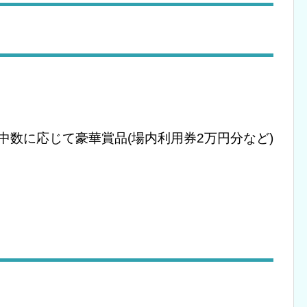
中数に応じて豪華賞品(場内利用券2万円分など)