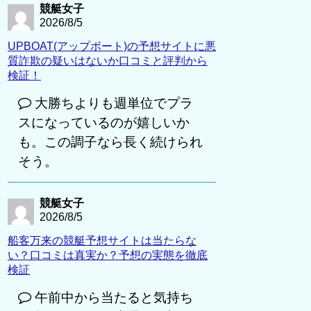
競艇女子
2026/8/5
UPBOAT(アップボート)の予想サイトに悪
質詐欺の疑いはないか口コミと評判から
検証！
大勝ちよりも週単位でプラ
スになっているのが嬉しいか
も。この調子なら長く続けられ
そう。
競艇女子
2026/8/5
船客万来の競艇予想サイトは当たらな
い？口コミは真実か？予想の実態を徹底
検証
午前中から当たると気持ち