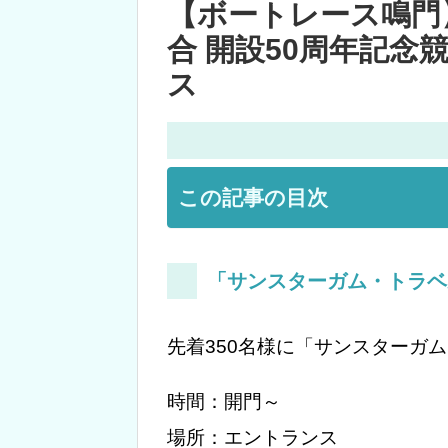
【ボートレース鳴門
合 開設50周年記
ス
この記事の目次
「サンスターガム・トラベ
先着350名様に「サンスターガ
時間：開門～
場所：エントランス