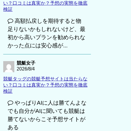
い？口コミは真実か？予想の実態を徹底
検証
高額払戻しを期待すると物
足りないかもしれないけど、最
初から高いプランを勧められな
かった点には安心感が...
競艇女子
2026/8/4
競艇タッグの競艇予想サイトは当たらな
い？口コミは真実か？予想の実態を徹底
検証
やっぱりAIに人は勝てんよな
でも自分がAIに聞いても競艇は
勝てないからこそ予想サイトが
ある