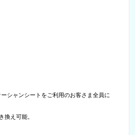
・オーシャンシートをご利用のお客さま全員に
引き換え可能。