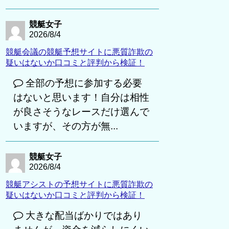
競艇女子
2026/8/4
競艇会議の競艇予想サイトに悪質詐欺の
疑いはないか口コミと評判から検証！
全部の予想に参加する必要
はないと思います！自分は相性
が良さそうなレースだけ選んで
いますが、その方が無...
競艇女子
2026/8/4
競艇アシストの予想サイトに悪質詐欺の
疑いはないか口コミと評判から検証！
大きな配当ばかりではあり