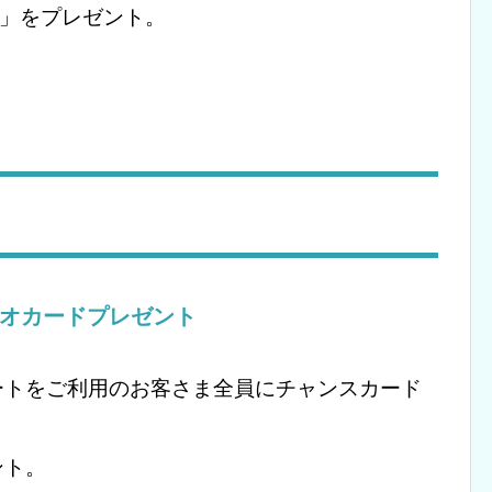
ー」をプレゼント。
オカードプレゼント
ートをご利用のお客さま全員にチャンスカード
ント。