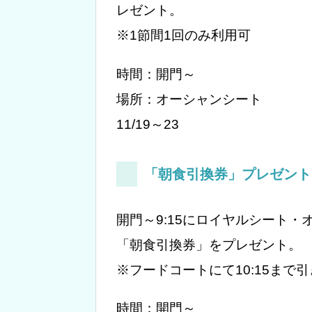
レゼント。
※1節間1回のみ利用可
時間：開門～
場所：オーシャンシート
11/19～23
「朝食引換券」プレゼント
開門～9:15にロイヤルシート
「朝食引換券」をプレゼント。
※フードコートにて10:15まで
時間：開門～