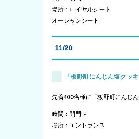
場所：ロイヤルシート
オーシャンシート
11/20
「板野町にんじん塩クッキ
先着400名様に「板野町にんじ
時間：開門～
場所：エントランス