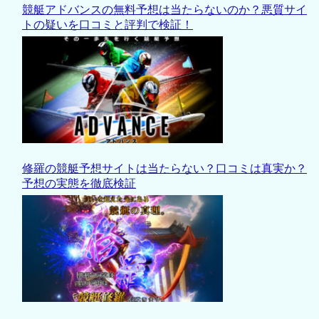
競艇アドバンスの無料予想は当たらないのか？悪質サイ
トの疑いを口コミと評判で検証！
修羅の競艇予想サイトは当たらない？口コミは真実か？
予想の実態を徹底検証