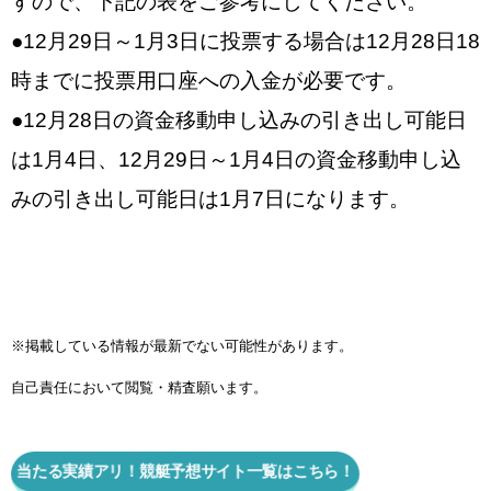
すので、下記の表をご参考にしてください。
●12月29日～1月3日に投票する場合は12月28日18
時までに投票用口座への入金が必要です。
●12月28日の資金移動申し込みの引き出し可能日
は1月4日、12月29日～1月4日の資金移動申し込
みの引き出し可能日は1月7日になります。
※掲載している情報が最新でない可能性があります。
自己責任において閲覧・精査願います。
当たる実績アリ！競艇予想サイト一覧はこちら！