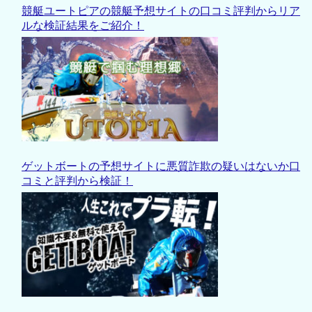
競艇ユートピアの競艇予想サイトの口コミ評判からリア
ルな検証結果をご紹介！
ゲットボートの予想サイトに悪質詐欺の疑いはないか口
コミと評判から検証！