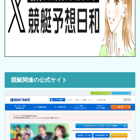
競艇関連の公式サイト