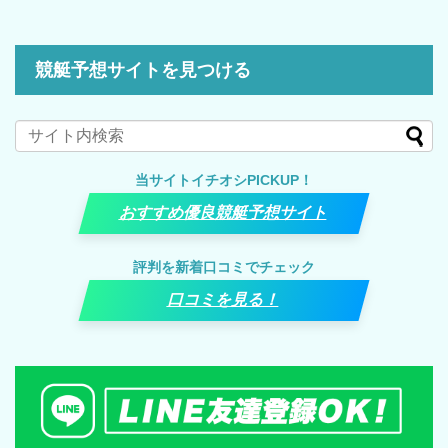
競艇予想サイトを見つける
当サイトイチオシPICKUP！
おすすめ優良競艇予想サイト
評判を新着口コミでチェック
口コミを見る！