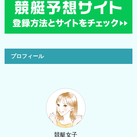
プロフィール
競艇女子