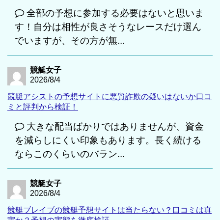
全部の予想に参加する必要はないと思いま
す！自分は相性が良さそうなレースだけ選ん
でいますが、その方が無...
競艇女子
2026/8/4
競艇アシストの予想サイトに悪質詐欺の疑いはないか口コ
ミと評判から検証！
大きな配当ばかりではありませんが、資金
を減らしにくい印象もあります。長く続ける
ならこのくらいのバラン...
競艇女子
2026/8/4
競艇ブレイブの競艇予想サイトは当たらない？口コミは真