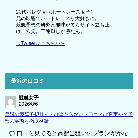
20代ボレジョ（ボートレース女子）。
兄の影響でボートレースが大好きに。
競艇予想の研究と趣味がてらサイト立ち上
げ。穴党。三連単しか勝たん。
→Twitterはこちらから
最近の口コミ
競艇女子
2026/8/6
皇艇の競艇予想サイトは当たらない？口コミは真実か？予
想の実態を徹底検証
口コミ見てると高配当狙いのプランがかな