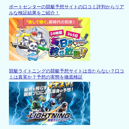
ボートセンターの競艇予想サイトの口コミ評判からリア
ルな検証結果をご紹介！
競艇ライトニングの競艇予想サイトは当たらない？口コ
ミは真実か？予想の実態を徹底検証