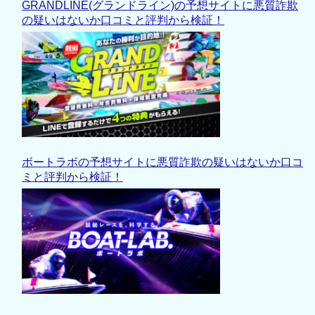
GRANDLINE(グランドライン)の予想サイトに悪質詐欺
の疑いはないか口コミと評判から検証！
ボートラボの予想サイトに悪質詐欺の疑いはないか口コ
ミと評判から検証！