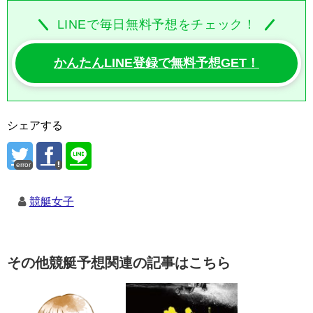
LINEで毎日無料予想をチェック！
かんたんLINE登録で無料予想GET！
シェアする
error
競艇女子
その他競艇予想関連の記事はこちら