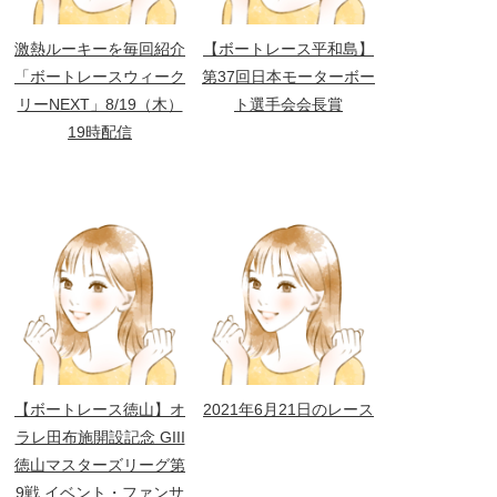
激熱ルーキーを毎回紹介
【ボートレース平和島】
「ボートレースウィーク
第37回日本モーターボー
リーNEXT」8/19（木）
ト選手会会長賞
19時配信
【ボートレース徳山】オ
2021年6月21日のレース
ラレ田布施開設記念 GIII
徳山マスターズリーグ第
9戦 イベント・ファンサ