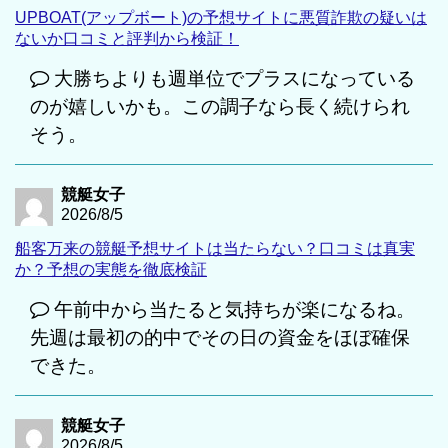
UPBOAT(アップボート)の予想サイトに悪質詐欺の疑いは
ないか口コミと評判から検証！
大勝ちよりも週単位でプラスになっている
のが嬉しいかも。この調子なら長く続けられ
そう。
競艇女子
2026/8/5
船客万来の競艇予想サイトは当たらない？口コミは真実
か？予想の実態を徹底検証
午前中から当たると気持ちが楽になるね。
先週は最初の的中でその日の資金をほぼ確保
できた。
競艇女子
2026/8/5