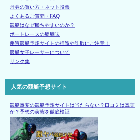
舟券の買い方・ネット投票
よくあるご質問・FAQ
競艇はなぜ勝ちやすいのか？
ボートレースの醍醐味
悪質競艇予想サイトの捏造や詐欺にご注意！
競艇女子レーサーについて
リンク集
人気の競艇予想サイト
競艇事変の競艇予想サイトは当たらない？口コミは真実
か？予想の実態を徹底検証