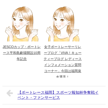
JESCOカップ・ボートレ
女子ボートレーサーリレ
ース平和島劇場開設10周
ーブログ「VIVA！キュー
年記念
ティーブログ レディース
インフォメーション質問
コーナー」今回は福岡泉
水選手！
【ボートレース福岡】スポーツ報知杯争奪戦イ
ベント・ファンサービス