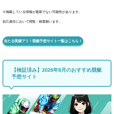
※掲載している情報が最新でない可能性があります。
自己責任において閲覧・精査願います。
当たる実績アリ！競艇予想サイト一覧はこちら！
【検証済み】2026年8月のおすすめ競艇
予想サイト