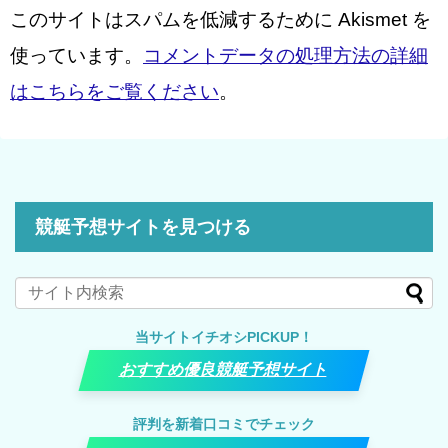
このサイトはスパムを低減するために Akismet を
使っています。
コメントデータの処理方法の詳細
はこちらをご覧ください
。
競艇予想サイトを見つける
当サイトイチオシPICKUP！
おすすめ優良競艇予想サイト
評判を新着口コミでチェック