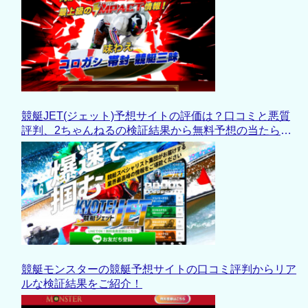
競艇JET(ジェット)予想サイトの評価は？口コミと悪質
評判、2ちゃんねるの検証結果から無料予想の当たらな
い実態と退会理由も徹底解析！
競艇モンスターの競艇予想サイトの口コミ評判からリア
ルな検証結果をご紹介！