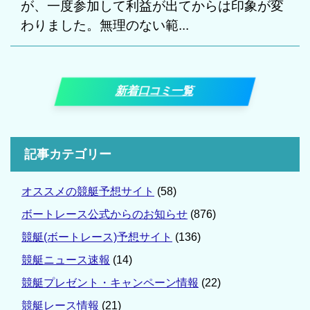
が、一度参加して利益が出てからは印象が変
わりました。無理のない範...
新着口コミ一覧
記事カテゴリー
オススメの競艇予想サイト
(58)
ボートレース公式からのお知らせ
(876)
競艇(ボートレース)予想サイト
(136)
競艇ニュース速報
(14)
競艇プレゼント・キャンペーン情報
(22)
競艇レース情報
(21)