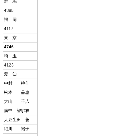
群 馬
4885
福 岡
4117
東 京
4746
埼 玉
4123
愛 知
中村 桃佳
松本 晶恵
大山 千広
廣中 智紗衣
大豆生田 蒼
細川 裕子