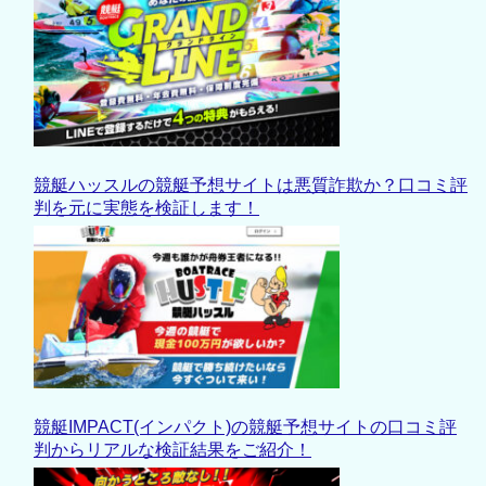
競艇ハッスルの競艇予想サイトは悪質詐欺か？口コミ評
判を元に実態を検証します！
競艇IMPACT(インパクト)の競艇予想サイトの口コミ評
判からリアルな検証結果をご紹介！