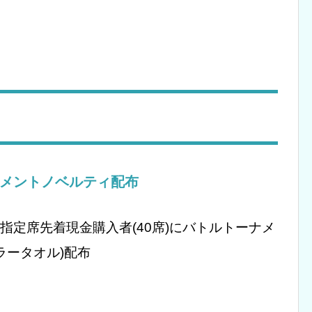
メントノベルティ配布
び指定席先着現金購入者(40席)にバトルトーナメ
ラータオル)配布