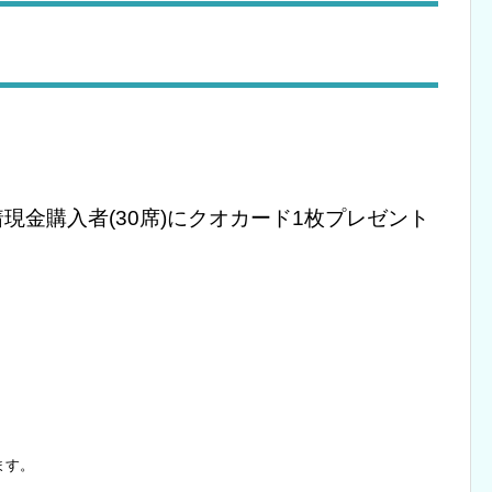
現金購入者(30席)にクオカード1枚プレゼント
ます。