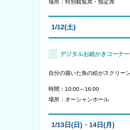
場所：特別観覧席・指定席
1/12(土)
デジタルお絵かきコーナー
自分の描いた魚の絵がスクリー
時間：10:00～16:00
場所：オーシャンホール
1/13日(日)・14日(月)