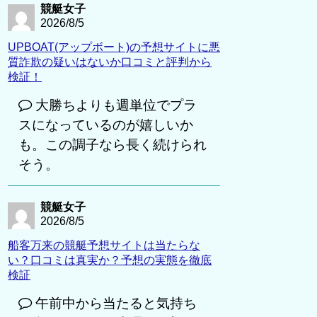
競艇女子
2026/8/5
UPBOAT(アップボート)の予想サイトに悪
質詐欺の疑いはないか口コミと評判から
検証！
大勝ちよりも週単位でプラ
スになっているのが嬉しいか
も。この調子なら長く続けられ
そう。
競艇女子
2026/8/5
船客万来の競艇予想サイトは当たらな
い？口コミは真実か？予想の実態を徹底
検証
午前中から当たると気持ち