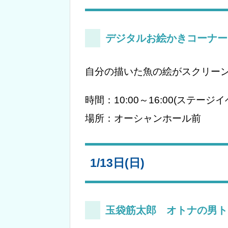
デジタルお絵かきコーナー
自分の描いた魚の絵がスクリー
時間：10:00～16:00(ステー
場所：オーシャンホール前
1/13日(日)
玉袋筋太郎 オトナの男ト