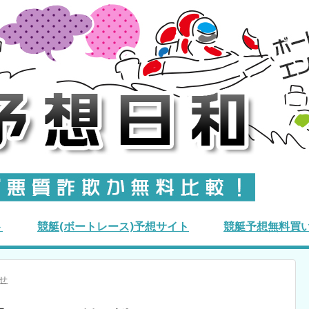
ト
競艇(ボートレース)予想サイト
競艇予想無料買
せ