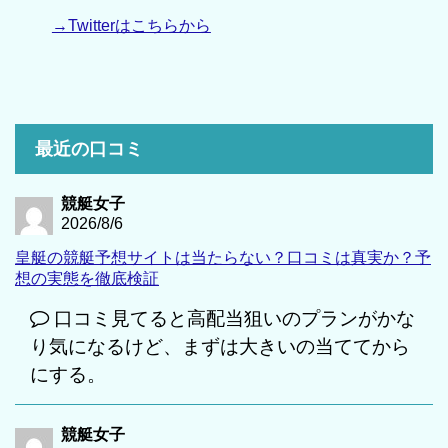
→Twitterはこちらから
最近の口コミ
競艇女子
2026/8/6
皇艇の競艇予想サイトは当たらない？口コミは真実か？予
想の実態を徹底検証
口コミ見てると高配当狙いのプランがかな
り気になるけど、まずは大きいの当ててから
にする。
競艇女子