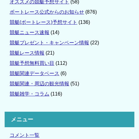
オススメの競艇予想サイト
(58)
ボートレース公式からのお知らせ
(876)
競艇(ボートレース)予想サイト
(136)
競艇ニュース速報
(14)
競艇プレゼント・キャンペーン情報
(22)
競艇レース情報
(21)
競艇予想無料買い目
(112)
競艇関連データベース
(6)
競艇関連・周辺の観光情報
(51)
競艇雑学・コラム
(116)
メニュー
コメント一覧