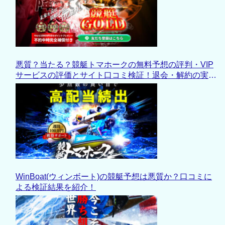
悪質？当たる？競艇トマホークの無料予想の評判・VIP
サービスの評価とサイト口コミ検証！退会・解約の実情
も徹底解説
WinBoat(ウィンボート)の競艇予想は悪質か？口コミに
よる検証結果を紹介！