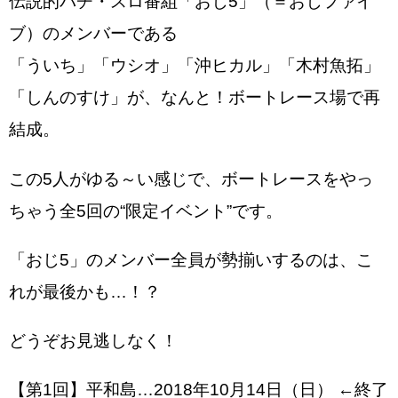
伝説的パチ・スロ番組「おじ5」（＝おじファイ
ブ）のメンバーである
「ういち」「ウシオ」「沖ヒカル」「木村魚拓」
「しんのすけ」が、なんと！ボートレース場で再
結成。
この5人がゆる～い感じで、ボートレースをやっ
ちゃう全5回の“限定イベント”です。
「おじ5」のメンバー全員が勢揃いするのは、こ
れが最後かも…！？
どうぞお見逃しなく！
【第1回】平和島…2018年10月14日（日） ←終了