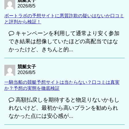
競艇女子
2026/8/5
ボートラボの予想サイトに悪質詐欺の疑いはないか口コミ
と評判から検証！
キャンペーンを利用して通常より安く参加
でき結果は想像していたほどの高配当ではな
かったけど、きちんと的...
競艇女子
2026/8/5
一騎当船の競艇予想サイトは当たらない？口コミは真実
か？予想の実態を徹底検証
高額払戻しを期待すると物足りないかもし
れないけど、最初から高いプランを勧められ
なかった点には安心感が...