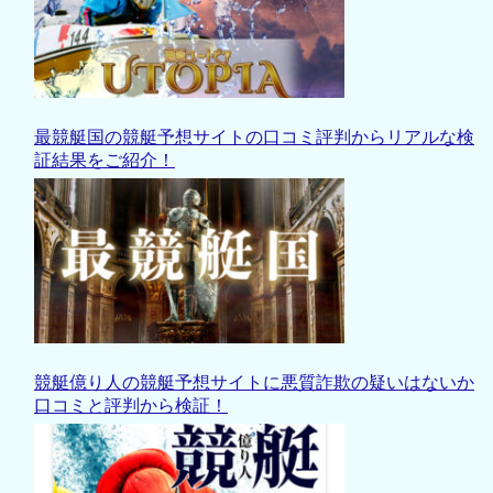
最競艇国の競艇予想サイトの口コミ評判からリアルな検
証結果をご紹介！
競艇億り人の競艇予想サイトに悪質詐欺の疑いはないか
口コミと評判から検証！