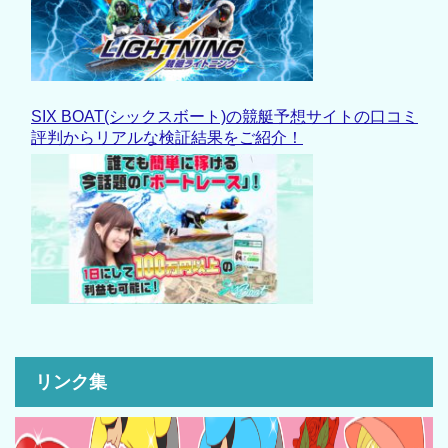
SIX BOAT(シックスボート)の競艇予想サイトの口コミ
評判からリアルな検証結果をご紹介！
リンク集