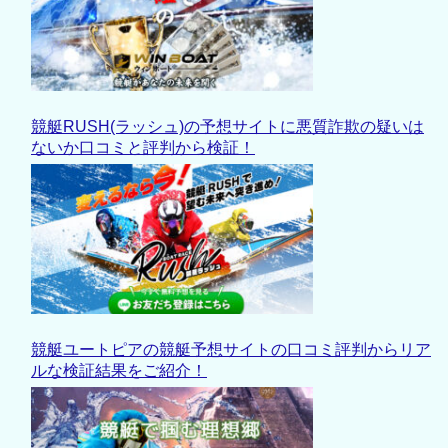
競艇RUSH(ラッシュ)の予想サイトに悪質詐欺の疑いは
ないか口コミと評判から検証！
競艇ユートピアの競艇予想サイトの口コミ評判からリア
ルな検証結果をご紹介！