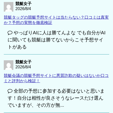
競艇女子
2026/8/4
競艇タッグの競艇予想サイトは当たらない？口コミは真実
か？予想の実態を徹底検証
やっぱりAIに人は勝てんよな でも自分がAI
に聞いても競艇は勝てないからこそ予想サイ
トがある
競艇女子
2026/8/4
競艇会議の競艇予想サイトに悪質詐欺の疑いはないか口コ
ミと評判から検証！
全部の予想に参加する必要はないと思いま
す！自分は相性が良さそうなレースだけ選ん
でいますが、その方が無...