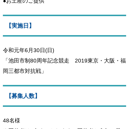
●お土産のご提供
【実施日】
令和元年6月30日(日)
「池田市制80周年記念競走 2019東京・大阪・福
岡三都市対抗戦」
【募集人数】
48名様