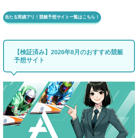
当たる実績アリ！競艇予想サイト一覧はこちら！
【検証済み】2026年8月のおすすめ競艇
予想サイト