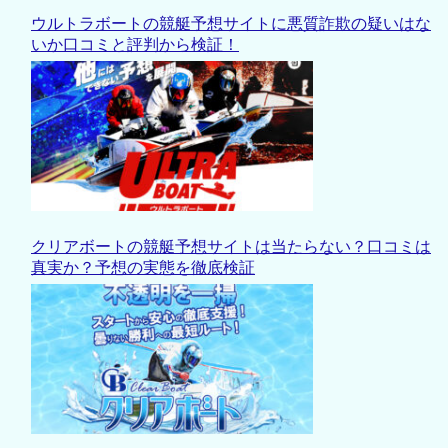
ウルトラボートの競艇予想サイトに悪質詐欺の疑いはな
いか口コミと評判から検証！
クリアボートの競艇予想サイトは当たらない？口コミは
真実か？予想の実態を徹底検証