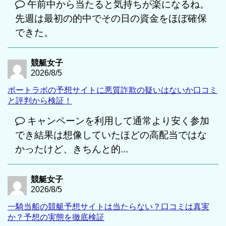
午前中から当たると気持ちが楽になるね。
先週は最初の的中でその日の資金をほぼ確保
できた。
競艇女子
2026/8/5
ボートラボの予想サイトに悪質詐欺の疑いはないか口コミ
と評判から検証！
キャンペーンを利用して通常より安く参加
でき結果は想像していたほどの高配当ではな
かったけど、きちんと的...
競艇女子
2026/8/5
一騎当船の競艇予想サイトは当たらない？口コミは真実
か？予想の実態を徹底検証