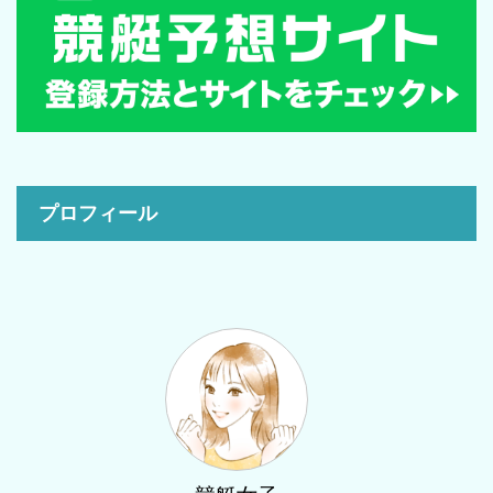
プロフィール