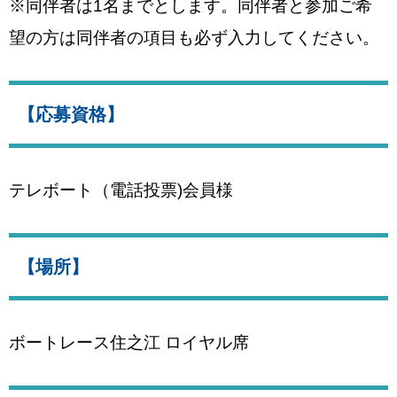
※同伴者は1名までとします。同伴者と参加ご希
望の方は同伴者の項目も必ず入力してください。
【応募資格】
テレボート（電話投票)会員様
【場所】
ボートレース住之江 ロイヤル席