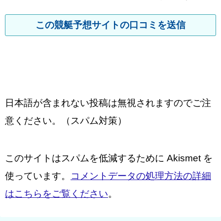
日本語が含まれない投稿は無視されますのでご注
意ください。（スパム対策）
このサイトはスパムを低減するために Akismet を
使っています。
コメントデータの処理方法の詳細
はこちらをご覧ください
。