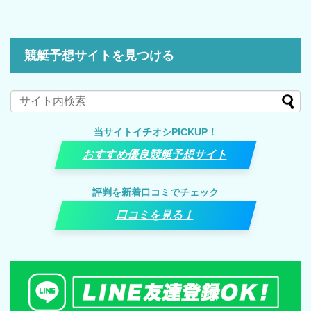
競艇予想サイトを見つける
当サイトイチオシPICKUP！
おすすめ優良競艇予想サイト
評判を新着口コミでチェック
口コミを見る！