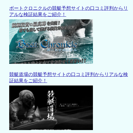
ボートクロニクルの競艇予想サイトの口コミ評判からリ
アルな検証結果をご紹介！
競艇道場の競艇予想サイトの口コミ評判からリアルな検
証結果をご紹介！