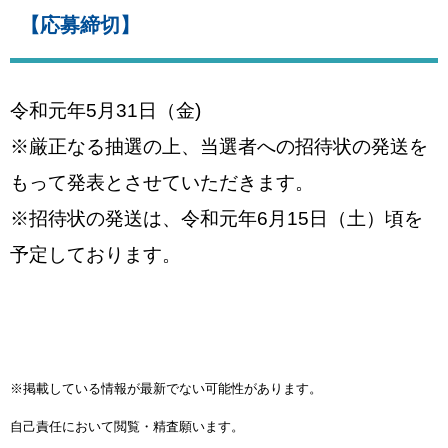
【応募締切】
令和元年5月31日（金)
※厳正なる抽選の上、当選者への招待状の発送を
もって発表とさせていただきます。
※招待状の発送は、令和元年6月15日（土）頃を
予定しております。
※掲載している情報が最新でない可能性があります。
自己責任において閲覧・精査願います。