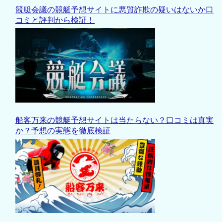
競艇会議の競艇予想サイトに悪質詐欺の疑いはないか口
コミと評判から検証！
船客万来の競艇予想サイトは当たらない？口コミは真実
か？予想の実態を徹底検証