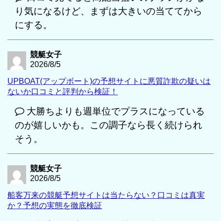
り気になるけど、まずは大きいの当ててから
にする。
競艇女子
2026/8/5
UPBOAT(アップボート)の予想サイトに悪質詐欺の疑いは
ないか口コミと評判から検証！
大勝ちよりも週単位でプラスになっている
のが嬉しいかも。この調子なら長く続けられ
そう。
競艇女子
2026/8/5
船客万来の競艇予想サイトは当たらない？口コミは真実
か？予想の実態を徹底検証