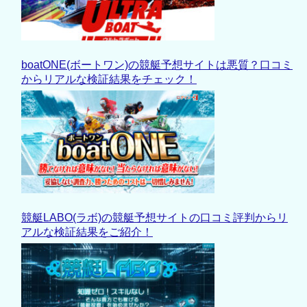
boatONE(ボートワン)の競艇予想サイトは悪質？口コミ
からリアルな検証結果をチェック！
競艇LABO(ラボ)の競艇予想サイトの口コミ評判からリ
アルな検証結果をご紹介！