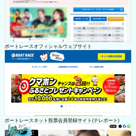
ボートレースオフィシャルウェブサイト
ボートレースネット投票会員登録サイト(テレボート)