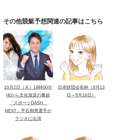
その他競艇予想関連の記事はこちら
10月2日（火）18時00分
日本財団会長杯（9月13
頃から文化放送の番組
日～9月16日）
「スポーツDASH
NEXT」平石和男選手が
ラジオに出演