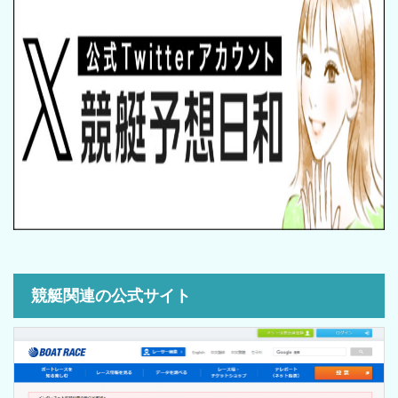
競艇関連の公式サイト