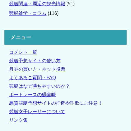
競艇関連・周辺の観光情報
(51)
競艇雑学・コラム
(116)
メニュー
コメント一覧
競艇予想サイトの使い方
舟券の買い方・ネット投票
よくあるご質問・FAQ
競艇はなぜ勝ちやすいのか？
ボートレースの醍醐味
悪質競艇予想サイトの捏造や詐欺にご注意！
競艇女子レーサーについて
リンク集