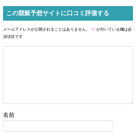
この競艇予想サイトに口コミ評価する
メールアドレスが公開されることはありません。
※
が付いている欄は必
須項目です
名前