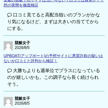
皇艇の競艇予想サイトは当たらない？口コミは真実か？予
想の実態を徹底検証
口コミ見てると高配当狙いのプランがかな
り気になるけど、まずは大きいの当ててから
にする。
競艇女子
2026/8/5
UPBOAT(アップボート)の予想サイトに悪質詐欺の疑いは
ないか口コミと評判から検証！
大勝ちよりも週単位でプラスになっている
のが嬉しいかも。この調子なら長く続けられ
そう。
競艇女子
2026/8/5