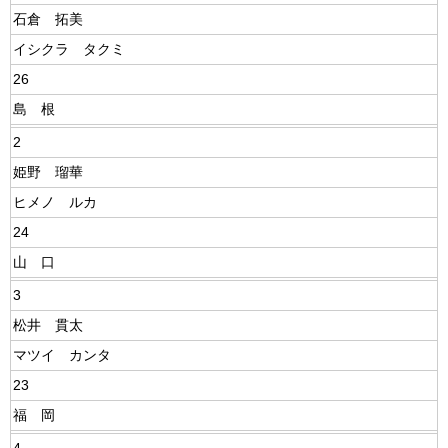
石倉 拓美
イシクラ タクミ
26
島 根
2
姫野 瑠華
ヒメノ ルカ
24
山 口
3
松井 貫太
マツイ カンタ
23
福 岡