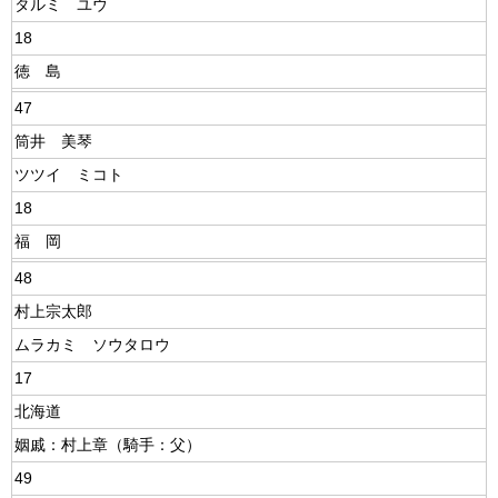
タルミ ユウ
18
徳 島
47
筒井 美琴
ツツイ ミコト
18
福 岡
48
村上宗太郎
ムラカミ ソウタロウ
17
北海道
姻戚：村上章（騎手：父）
49