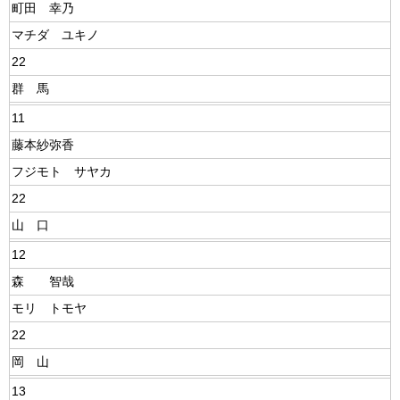
町田 幸乃
マチダ ユキノ
22
群 馬
11
藤本紗弥香
フジモト サヤカ
22
山 口
12
森 智哉
モリ トモヤ
22
岡 山
13