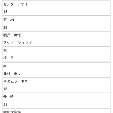
センダ アオイ
18
群 馬
39
明戸 翔悟
アケト ショウゴ
18
埼 玉
40
北村 寧々
キタムラ ネネ
18
長 崎
41
鰐部太空海