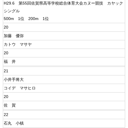
H29.6 第55回佐賀県高等学校総合体育大会カヌー競技 カヤック
シングル
500m 1位 200m 1位
20
加藤 優弥
カトウ マサヤ
20
福 井
21
小井手将大
コイデ マサヒロ
20
佐 賀
22
石丸 小槙