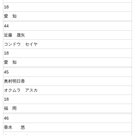
18
愛 知
44
近藤 晟矢
コンドウ セイヤ
18
愛 知
45
奥村明日香
オクムラ アスカ
18
福 岡
46
垂水 悠