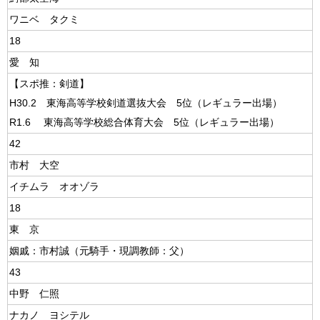
ワニベ タクミ
18
愛 知
【スポ推：剣道】
H30.2 東海高等学校剣道選抜大会 5位（レギュラー出場）
R1.6 東海高等学校総合体育大会 5位（レギュラー出場）
42
市村 大空
イチムラ オオゾラ
18
東 京
姻戚：市村誠（元騎手・現調教師：父）
43
中野 仁照
ナカノ ヨシテル