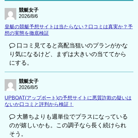
競艇女子
2026/8/6
皇艇の競艇予想サイトは当たらない？口コミは真実か？予
想の実態を徹底検証
口コミ見てると高配当狙いのプランがかな
り気になるけど、まずは大きいの当ててから
にする。
競艇女子
2026/8/5
UPBOAT(アップボート)の予想サイトに悪質詐欺の疑いは
ないか口コミと評判から検証！
大勝ちよりも週単位でプラスになっている
のが嬉しいかも。この調子なら長く続けられ
そう。