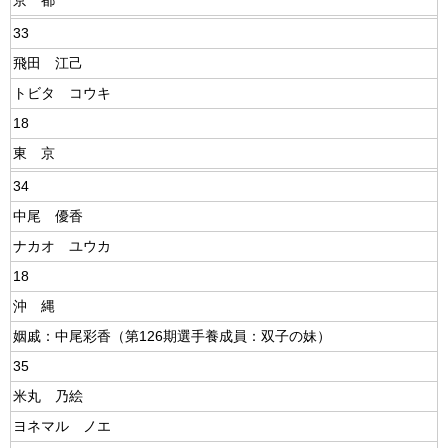
京 都
33
飛田 江己
トビタ コウキ
18
東 京
34
中尾 優香
ナカオ ユウカ
18
沖 縄
姻戚：中尾彩香（第126期選手養成員：双子の妹）
35
米丸 乃絵
ヨネマル ノエ