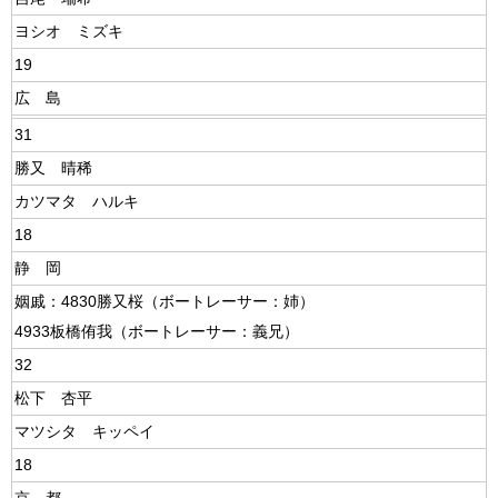
ヨシオ ミズキ
19
広 島
31
勝又 晴稀
カツマタ ハルキ
18
静 岡
姻戚：4830勝又桜（ボートレーサー：姉）
4933板橋侑我（ボートレーサー：義兄）
32
松下 杏平
マツシタ キッペイ
18