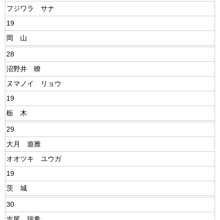
フジワラ サナ
19
岡 山
28
沼野井 瞭
ヌマノイ リョウ
19
栃 木
29
大月 遊雅
オオツキ ユウガ
19
茨 城
30
吉尾 瑞希