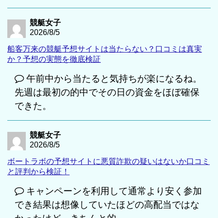
競艇女子
2026/8/5
船客万来の競艇予想サイトは当たらない？口コミは真実
か？予想の実態を徹底検証
午前中から当たると気持ちが楽になるね。
先週は最初の的中でその日の資金をほぼ確保
できた。
競艇女子
2026/8/5
ボートラボの予想サイトに悪質詐欺の疑いはないか口コミ
と評判から検証！
キャンペーンを利用して通常より安く参加
でき結果は想像していたほどの高配当ではな