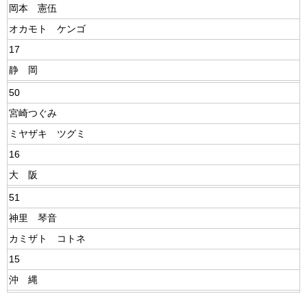
岡本 憲伍
オカモト ケンゴ
17
静 岡
50
宮崎つぐみ
ミヤザキ ツグミ
16
大 阪
51
神里 琴音
カミザト コトネ
15
沖 縄