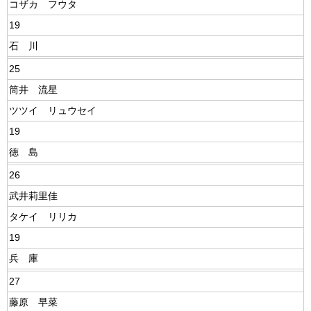
コザカ フウタ
19
石 川
25
筒井 流星
ツツイ リュウセイ
19
徳 島
26
武井莉里佳
タケイ リリカ
19
兵 庫
27
藤原 早菜