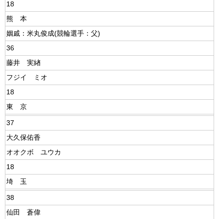
18
熊 本
姻戚：米丸俊成(競輪選手：父)
36
藤井 実緖
フジイ ミオ
18
東 京
37
大久保佑香
オオクボ ユウカ
18
埼 玉
38
仙田 蒼偉