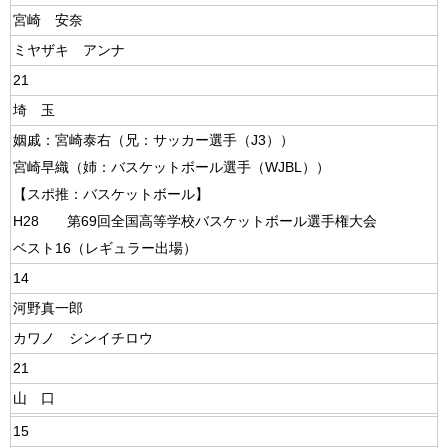
宮崎 安奈
ミヤザキ アンナ
21
埼 玉
姻戚：宮崎泰右（兄：サッカー選手（J3））
宮崎早織（姉：バスケットボール選手（WJBL））
【スポ推：バスケットボール】
H28 第69回全国高等学校バスケットボール選手権大会
ベスト16（レギュラー出場）
14
河野真一郎
カワノ シンイチロウ
21
山 口
15