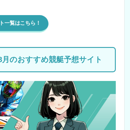
ト一覧はこちら！
年8月のおすすめ競艇予想サイト