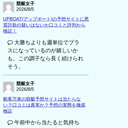
競艇女子
2026/8/5
UPBOAT(アップボート)の予想サイトに悪
質詐欺の疑いはないか口コミと評判から
検証！
大勝ちよりも週単位でプラ
スになっているのが嬉しいか
も。この調子なら長く続けられ
そう。
競艇女子
2026/8/5
船客万来の競艇予想サイトは当たらな
い？口コミは真実か？予想の実態を徹底
検証
午前中から当たると気持ち