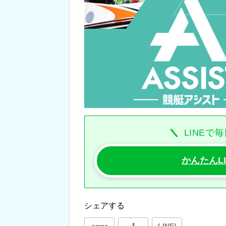
LINE
かんたんL
シェアする