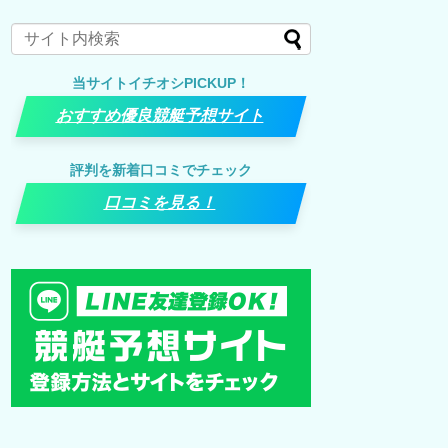
当サイトイチオシPICKUP！
おすすめ優良競艇予想サイト
評判を新着口コミでチェック
口コミを見る！