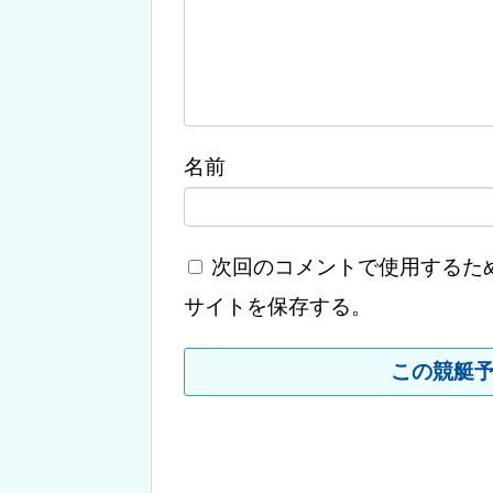
名前
次回のコメントで使用するた
サイトを保存する。