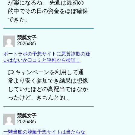
が楽になるね。 先週は最初の
的中でその日の資金をほぼ確保
できた。
競艇女子
2026/8/5
ボートラボの予想サイトに悪質詐欺の疑
いはないか口コミと評判から検証！
キャンペーンを利用して通
常より安く参加でき結果は想像
していたほどの高配当ではなか
ったけど、きちんと的...
競艇女子
2026/8/5
一騎当船の競艇予想サイトは当たらな