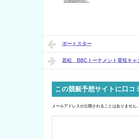
売開始時間）
ボートスター
若松 BBCトーナメント電投キャ
この競艇予想サイトに口コ
メールアドレスが公開されることはありません