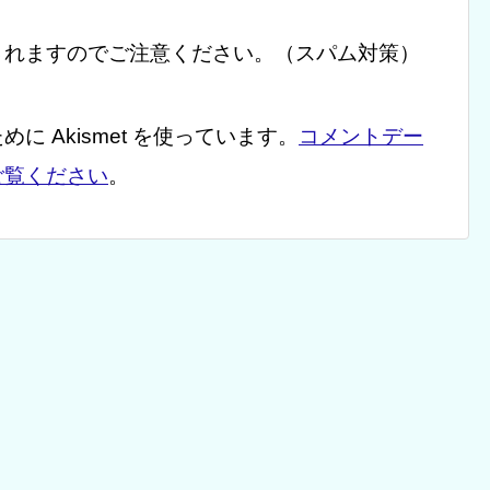
されますのでご注意ください。（スパム対策）
 Akismet を使っています。
コメントデー
ご覧ください
。