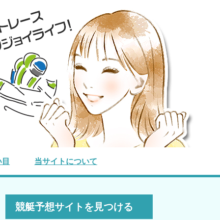
い目
当サイトについて
競艇予想サイトを見つける