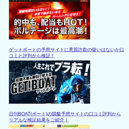
ゲットボートの予想サイトに悪質詐欺の疑いはないか口
コミと評判から検証！
日刊BOAT(ボート)の競艇予想サイトの口コミ評判から
リアルな検証結果をご紹介！