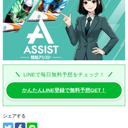
LINEで毎日無料予想をチェック！
かんたんLINE登録で無料予想GET！
シェアする