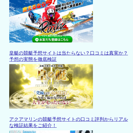
皇艇の競艇予想サイトは当たらない？口コミは真実か？
予想の実態を徹底検証
アクアマリンの競艇予想サイトの口コミ評判からリアル
な検証結果をご紹介！