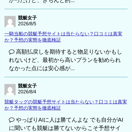
かったけど、きちんと的...
競艇女子
2026/8/5
一騎当船の競艇予想サイトは当たらない？口コミは真実
か？予想の実態を徹底検証
高額払戻しを期待すると物足りないかもし
れないけど、最初から高いプランを勧められ
なかった点には安心感が...
競艇女子
2026/8/4
競艇タッグの競艇予想サイトは当たらない？口コミは真実
か？予想の実態を徹底検証
やっぱりAIに人は勝てんよな でも自分がAI
に聞いても競艇は勝てないからこそ予想サイ