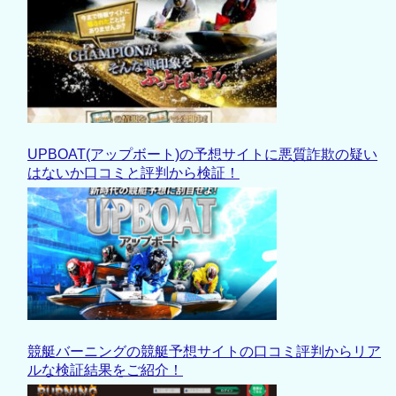
UPBOAT(アップボート)の予想サイトに悪質詐欺の疑い
はないか口コミと評判から検証！
競艇バーニングの競艇予想サイトの口コミ評判からリア
ルな検証結果をご紹介！