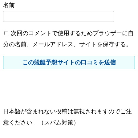
名前
次回のコメントで使用するためブラウザーに自
分の名前、メールアドレス、サイトを保存する。
日本語が含まれない投稿は無視されますのでご注
意ください。（スパム対策）