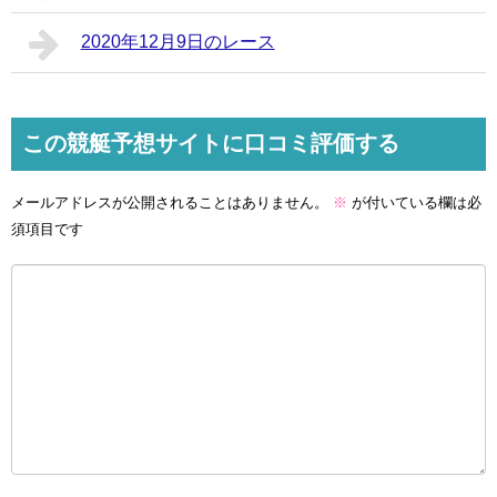
2020年12月9日のレース
この競艇予想サイトに口コミ評価する
メールアドレスが公開されることはありません。
※
が付いている欄は必
須項目です