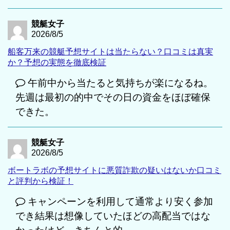
競艇女子
2026/8/5
船客万来の競艇予想サイトは当たらない？口コミは真実
か？予想の実態を徹底検証
午前中から当たると気持ちが楽になるね。
先週は最初の的中でその日の資金をほぼ確保
できた。
競艇女子
2026/8/5
ボートラボの予想サイトに悪質詐欺の疑いはないか口コミ
と評判から検証！
キャンペーンを利用して通常より安く参加
でき結果は想像していたほどの高配当ではな