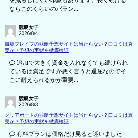
を減らしにくい印象もあります。長く続ける
ならこのくらいのバラン...
競艇女子
2026/8/4
競艇ブレイブの競艇予想サイトは当たらない？口コミは真
実か？予想の実態を徹底検証
追加で大きく資金を入れなくても続けられ
ているは満足ですが悪く言うと退屈なのでそ
こに耐えられるかが重要...
競艇女子
2026/8/3
クリアボートの競艇予想サイトは当たらない？口コミは真
実か？予想の実態を徹底検証
有料プランは価格だけ見ると迷いました