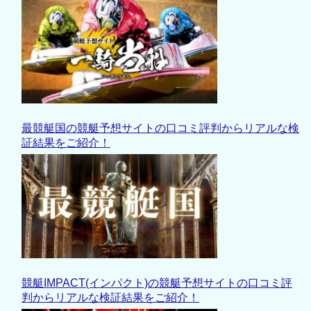
最競艇国の競艇予想サイトの口コミ評判からリアルな検
証結果をご紹介！
競艇IMPACT(インパクト)の競艇予想サイトの口コミ評
判からリアルな検証結果をご紹介！