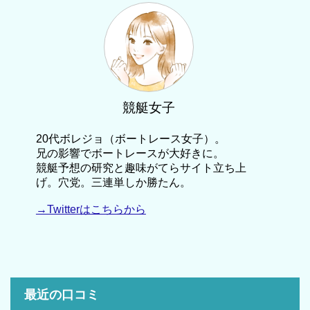
競艇女子
20代ボレジョ（ボートレース女子）。
兄の影響でボートレースが大好きに。
競艇予想の研究と趣味がてらサイト立ち上
げ。穴党。三連単しか勝たん。
→Twitterはこちらから
最近の口コミ