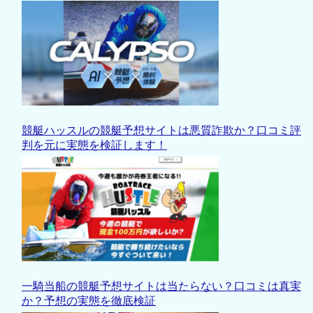
競艇ハッスルの競艇予想サイトは悪質詐欺か？口コミ評
判を元に実態を検証します！
一騎当船の競艇予想サイトは当たらない？口コミは真実
か？予想の実態を徹底検証