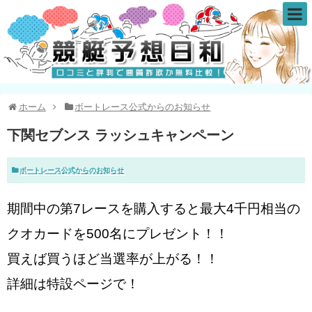
ホーム
ボートレース公式からのお知らせ
下関セブンス ラッシュキャンペーン
ボートレース公式からのお知らせ
期間中の第7レースを購入すると最大4千円相当の
クオカードを500名にプレゼント！！
買えば買うほど当選率が上がる！！
詳細は特設ページで！