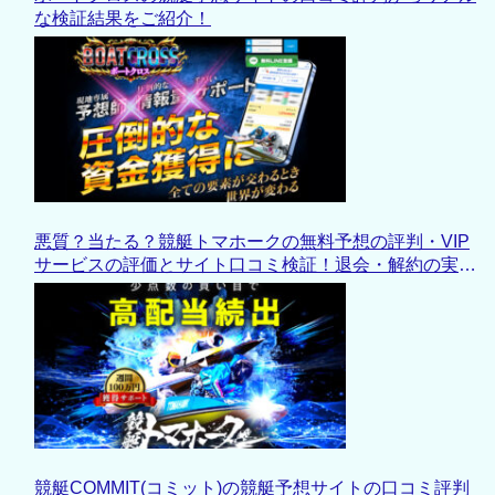
な検証結果をご紹介！
悪質？当たる？競艇トマホークの無料予想の評判・VIP
サービスの評価とサイト口コミ検証！退会・解約の実情
も徹底解説
競艇COMMIT(コミット)の競艇予想サイトの口コミ評判