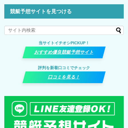
競艇予想サイトを見つける
当サイトイチオシPICKUP！
おすすめ優良競艇予想サイト
評判を新着口コミでチェック
口コミを見る！