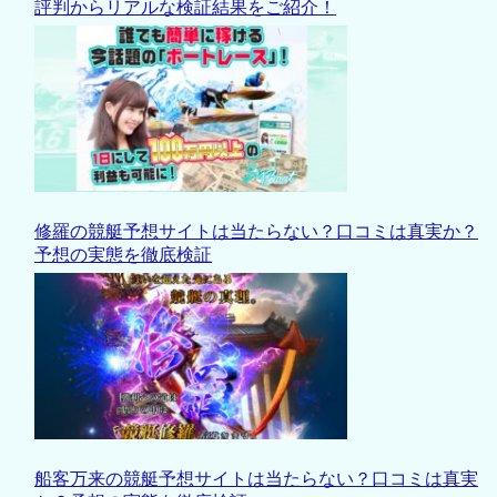
評判からリアルな検証結果をご紹介！
修羅の競艇予想サイトは当たらない？口コミは真実か？
予想の実態を徹底検証
船客万来の競艇予想サイトは当たらない？口コミは真実