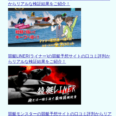
からリアルな検証結果をご紹介！
競艇LINER(ライナー)の競艇予想サイトの口コミ評判か
らリアルな検証結果をご紹介！
競艇モンスターの競艇予想サイトの口コミ評判からリア