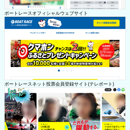
ボートレースオフィシャルウェブサイト
ボートレースネット投票会員登録サイト(テレボート)