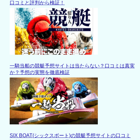
口コミと評判から検証！
一騎当船の競艇予想サイトは当たらない？口コミは真実
か？予想の実態を徹底検証
SIX BOAT(シックスボート)の競艇予想サイトの口コミ