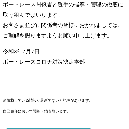
ボートレース関係者と選手の指導・管理の徹底に
取り組んでまいります。
お客さま並びに関係者の皆様におかれましては、
ご理解を賜りますようお願い申し上げます。
令和3年7月7日
ボートレースコロナ対策決定本部
※掲載している情報が最新でない可能性があります。
自己責任において閲覧・精査願います。