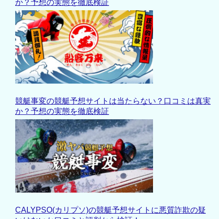
か？予想の実態を徹底検証
競艇事変の競艇予想サイトは当たらない？口コミは真実
か？予想の実態を徹底検証
CALYPSO(カリプソ)の競艇予想サイトに悪質詐欺の疑