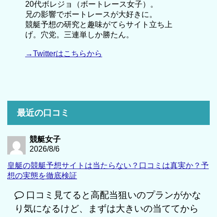
20代ボレジョ（ボートレース女子）。
兄の影響でボートレースが大好きに。
競艇予想の研究と趣味がてらサイト立ち上
げ。穴党。三連単しか勝たん。
→Twitterはこちらから
最近の口コミ
競艇女子
2026/8/6
皇艇の競艇予想サイトは当たらない？口コミは真実か？予
想の実態を徹底検証
口コミ見てると高配当狙いのプランがかな
り気になるけど、まずは大きいの当ててから