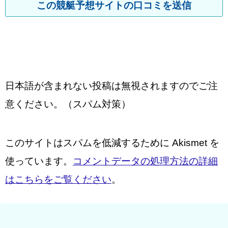
日本語が含まれない投稿は無視されますのでご注
意ください。（スパム対策）
このサイトはスパムを低減するために Akismet を
使っています。
コメントデータの処理方法の詳細
はこちらをご覧ください
。