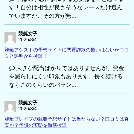
す！自分は相性が良さそうなレースだけ選ん
でいますが、その方が無...
競艇女子
2026/8/4
競艇アシストの予想サイトに悪質詐欺の疑いはないか口コ
ミと評判から検証！
大きな配当ばかりではありませんが、資金
を減らしにくい印象もあります。長く続ける
ならこのくらいのバラン...
競艇女子
2026/8/4
競艇ブレイブの競艇予想サイトは当たらない？口コミは真
実か？予想の実態を徹底検証