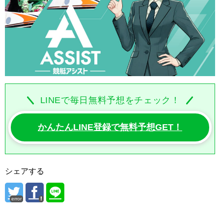
LINEで毎日無料予想をチェック！
かんたんLINE登録で無料予想GET！
シェアする
error