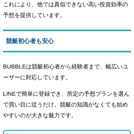
これにより、他では真似できない高い投資効率の
予想を提供しています。
競艇初心者も安心
BUBBLEは競艇初心者から経験者まで、幅広いユ
ーザーに対応しています。
LINEで簡単に登録でき、所定の予想プランを選ん
で買い目に従うだけ。競艇の知識がなくても始め
やすいのが大きな魅力です。