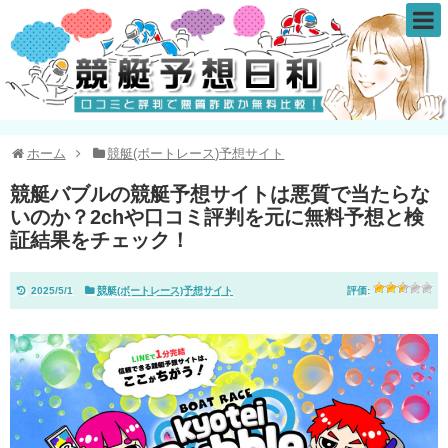
ホーム
競艇(ボートレース)予想サイト
競艇バブルの競艇予想サイトは悪質で当たらな
いのか？2chや口コミ評判を元に無料予想と検
証結果をチェック！
2025/5/1
競艇(ボートレース)予想サイト