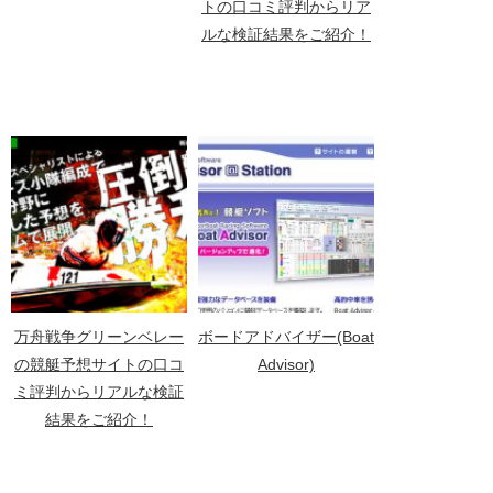
トの口コミ評判からリア
ルな検証結果をご紹介！
万舟戦争グリーンベレー
ボードアドバイザー(Boat
の競艇予想サイトの口コ
Advisor)
ミ評判からリアルな検証
結果をご紹介！