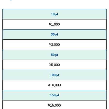
10pt
¥1,000
30pt
¥3,000
50pt
¥5,000
100pt
¥10,000
150pt
¥15,000