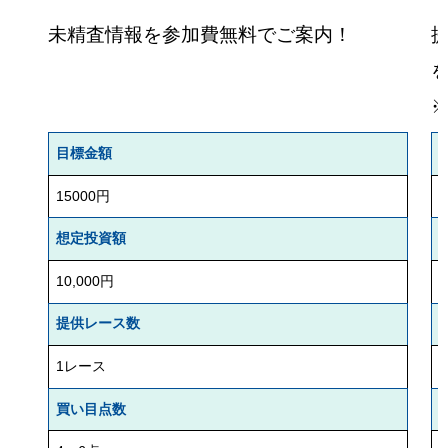
未精査情報を参加費無料でご案内！
提
※
目標金額
15000円
想定投資額
10,000円
1
提供レース数
1レース
買い目点数