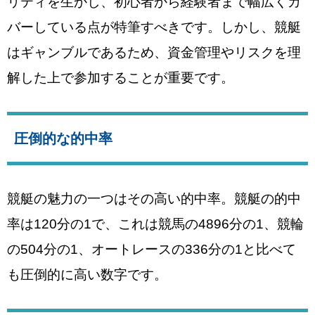
リティを生かし、初心者から経験者まで幅広くカ
バーしている点が特筆すべきです。しかし、競艇
はギャンブルであるため、資金管理やリスクを理
解した上で参加することが重要です。
圧倒的な的中率
競艇の魅力の一つはその高い的中率。競艇の的中
率は120分の1で、これは競馬の4896分の1、競輪
の504分の1、オートレースの336分の1と比べて
も圧倒的に高い数字です。