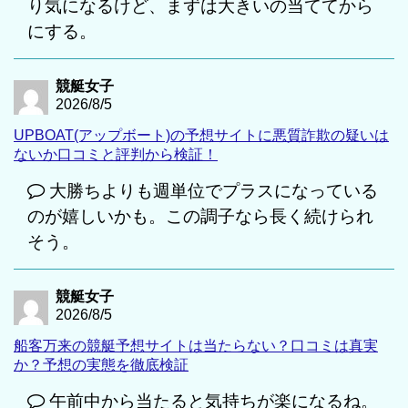
り気になるけど、まずは大きいの当ててから
にする。
競艇女子
2026/8/5
UPBOAT(アップボート)の予想サイトに悪質詐欺の疑いは
ないか口コミと評判から検証！
大勝ちよりも週単位でプラスになっている
のが嬉しいかも。この調子なら長く続けられ
そう。
競艇女子
2026/8/5
船客万来の競艇予想サイトは当たらない？口コミは真実
か？予想の実態を徹底検証
午前中から当たると気持ちが楽になるね。