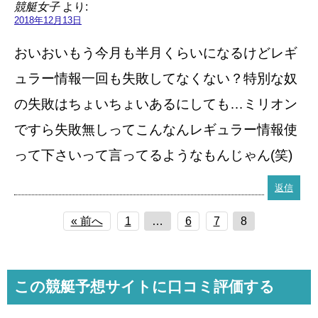
競艇女子
より:
2018年12月13日
おいおいもう今月も半月くらいになるけどレギ
ュラー情報一回も失敗してなくない？特別な奴
の失敗はちょいちょいあるにしても…ミリオン
ですら失敗無しってこんなんレギュラー情報使
って下さいって言ってるようなもんじゃん(笑)
返信
« 前へ
1
…
6
7
8
この競艇予想サイトに口コミ評価する