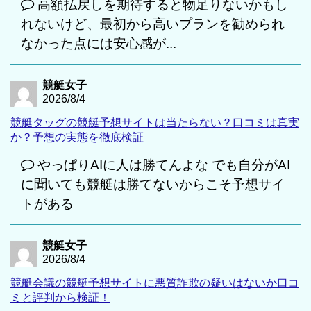
高額払戻しを期待すると物足りないかもし
れないけど、最初から高いプランを勧められ
なかった点には安心感が...
競艇女子
2026/8/4
競艇タッグの競艇予想サイトは当たらない？口コミは真実
か？予想の実態を徹底検証
やっぱりAIに人は勝てんよな でも自分がAI
に聞いても競艇は勝てないからこそ予想サイ
トがある
競艇女子
2026/8/4
競艇会議の競艇予想サイトに悪質詐欺の疑いはないか口コ
ミと評判から検証！