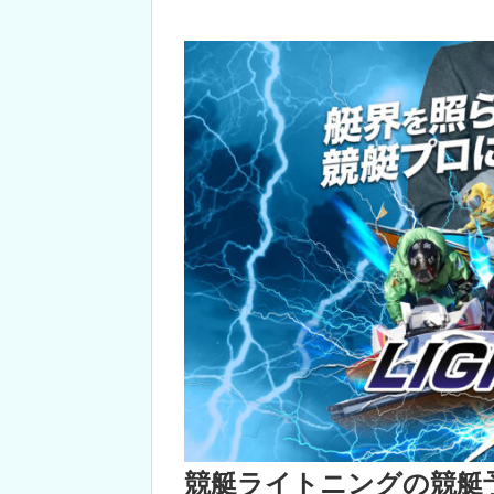
競艇ライトニングの競艇