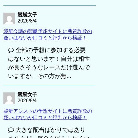
競艇女子
2026/8/4
競艇会議の競艇予想サイトに悪質詐欺の
疑いはないか口コミと評判から検証！
全部の予想に参加する必要
はないと思います！自分は相性
が良さそうなレースだけ選んで
いますが、その方が無...
競艇女子
2026/8/4
競艇アシストの予想サイトに悪質詐欺の
疑いはないか口コミと評判から検証！
大きな配当ばかりではあり