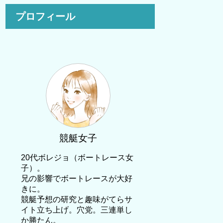
プロフィール
競艇女子
20代ボレジョ（ボートレース女
子）。
兄の影響でボートレースが大好
きに。
競艇予想の研究と趣味がてらサ
イト立ち上げ。穴党。三連単し
か勝たん。