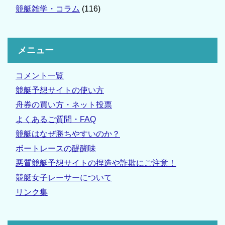
競艇雑学・コラム
(116)
メニュー
コメント一覧
競艇予想サイトの使い方
舟券の買い方・ネット投票
よくあるご質問・FAQ
競艇はなぜ勝ちやすいのか？
ボートレースの醍醐味
悪質競艇予想サイトの捏造や詐欺にご注意！
競艇女子レーサーについて
リンク集