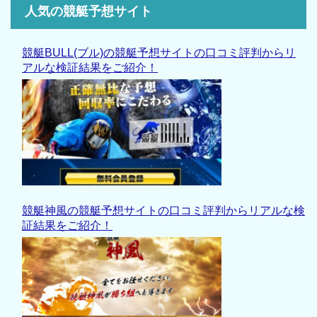
人気の競艇予想サイト
競艇BULL(ブル)の競艇予想サイトの口コミ評判からリ
アルな検証結果をご紹介！
競艇神風の競艇予想サイトの口コミ評判からリアルな検
証結果をご紹介！