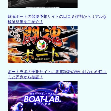
闘魂ボートの競艇予想サイトの口コミ評判からリアルな
検証結果をご紹介！
ボートラボの予想サイトに悪質詐欺の疑いはないか口コ
ミと評判から検証！