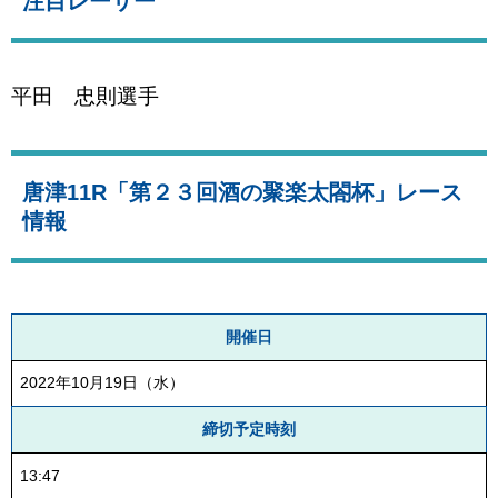
注目レーサー
平田 忠則選手
唐津11R「第２３回酒の聚楽太閤杯」レース
情報
開催日
2022年10月19日（水）
締切予定時刻
13:47