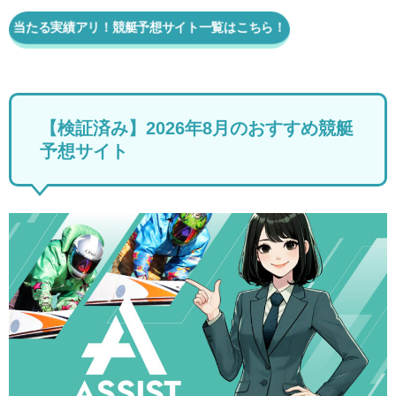
当たる実績アリ！競艇予想サイト一覧はこちら！
【検証済み】2026年8月のおすすめ競艇
予想サイト