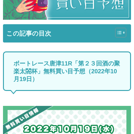
この記事の目次
ボートレース唐津11R「第２３回酒の聚
楽太閤杯」無料買い目予想（2022年10
月19日）