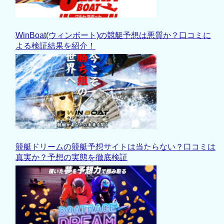
WinBoat(ウィンボート)の競艇予想は悪質か？口コミに
よる検証結果を紹介！
競艇ドリームの競艇予想サイトは当たらない？口コミは
真実か？予想の実態を徹底検証