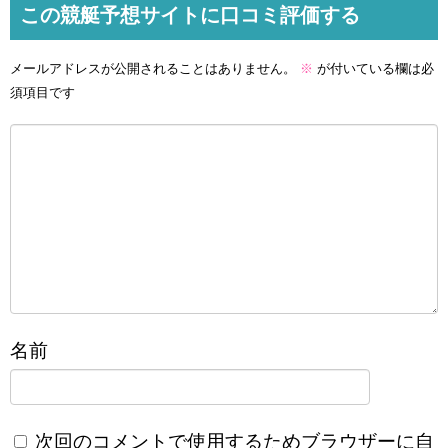
この競艇予想サイトに口コミ評価する
メールアドレスが公開されることはありません。
※
が付いている欄は必
須項目です
名前
次回のコメントで使用するためブラウザーに自