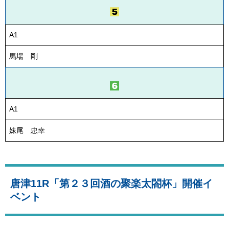
A1
馬場 剛
A1
妹尾 忠幸
唐津11R「第２３回酒の聚楽太閤杯」開催イ
ベント