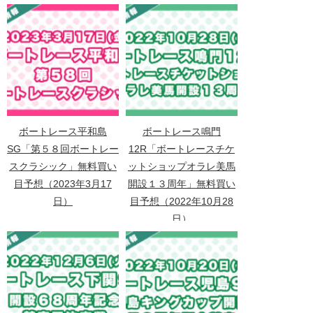
ボートレース平和島
ボートレース鳴門
SG「第５８回ボートレー
12R「ボートレースチケ
スクラシック」無料買い
ットショップオラレ美馬
目予想（2023年3月17
開設１３周年」無料買い
日）
目予想（2022年10月28
日）