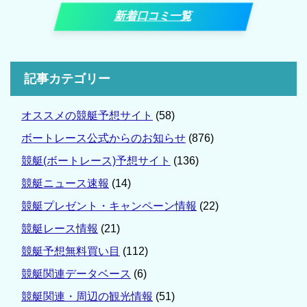
新着口コミ一覧
記事カテゴリー
オススメの競艇予想サイト
(58)
ボートレース公式からのお知らせ
(876)
競艇(ボートレース)予想サイト
(136)
競艇ニュース速報
(14)
競艇プレゼント・キャンペーン情報
(22)
競艇レース情報
(21)
競艇予想無料買い目
(112)
競艇関連データベース
(6)
競艇関連・周辺の観光情報
(51)