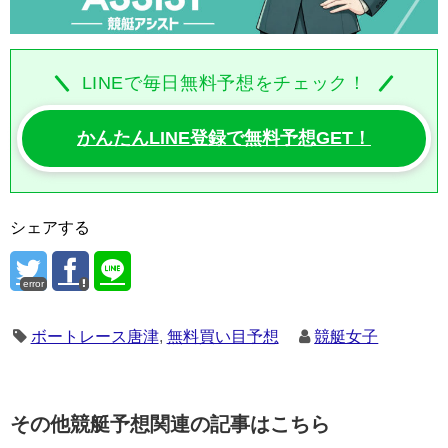
LINEで毎日無料予想をチェック！
かんたんLINE登録で無料予想GET！
シェアする
error
ボートレース唐津
,
無料買い目予想
競艇女子
その他競艇予想関連の記事はこちら