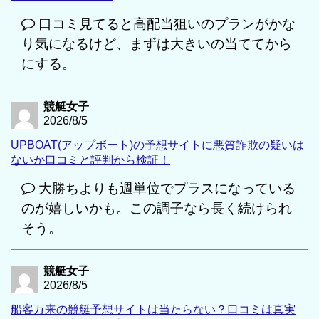
口コミ見てると高配当狙いのプランがかな
り気になるけど、まずは大きいの当ててから
にする。
競艇女子
2026/8/5
UPBOAT(アップボート)の予想サイトに悪質詐欺の疑いは
ないか口コミと評判から検証！
大勝ちよりも週単位でプラスになっている
のが嬉しいかも。この調子なら長く続けられ
そう。
競艇女子
2026/8/5
船客万来の競艇予想サイトは当たらない？口コミは真実