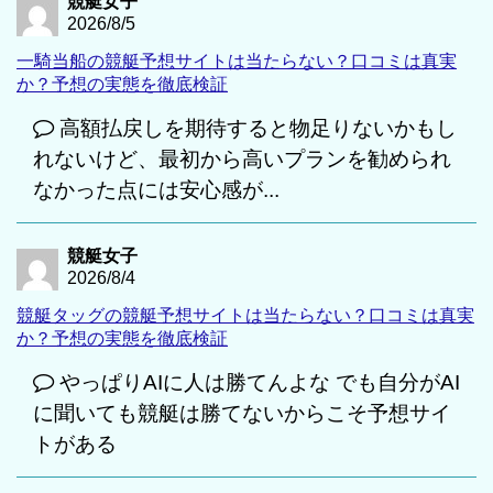
競艇女子
2026/8/5
一騎当船の競艇予想サイトは当たらない？口コミは真実
か？予想の実態を徹底検証
高額払戻しを期待すると物足りないかもし
れないけど、最初から高いプランを勧められ
なかった点には安心感が...
競艇女子
2026/8/4
競艇タッグの競艇予想サイトは当たらない？口コミは真実
か？予想の実態を徹底検証
やっぱりAIに人は勝てんよな でも自分がAI
に聞いても競艇は勝てないからこそ予想サイ
トがある