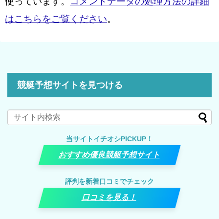
使っています。
コメントデータの処理方法の詳細
はこちらをご覧ください
。
競艇予想サイトを見つける
当サイトイチオシPICKUP！
おすすめ優良競艇予想サイト
評判を新着口コミでチェック
口コミを見る！