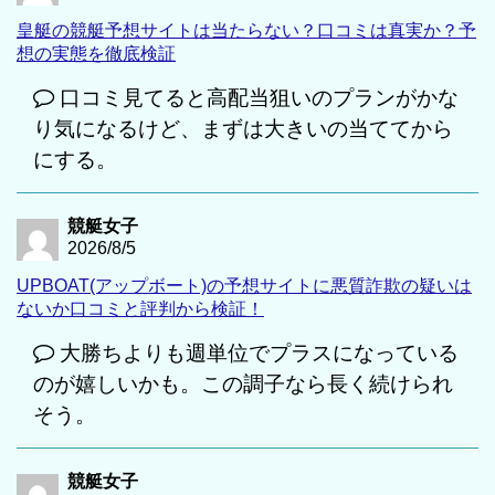
皇艇の競艇予想サイトは当たらない？口コミは真実か？予
想の実態を徹底検証
口コミ見てると高配当狙いのプランがかな
り気になるけど、まずは大きいの当ててから
にする。
競艇女子
2026/8/5
UPBOAT(アップボート)の予想サイトに悪質詐欺の疑いは
ないか口コミと評判から検証！
大勝ちよりも週単位でプラスになっている
のが嬉しいかも。この調子なら長く続けられ
そう。
競艇女子