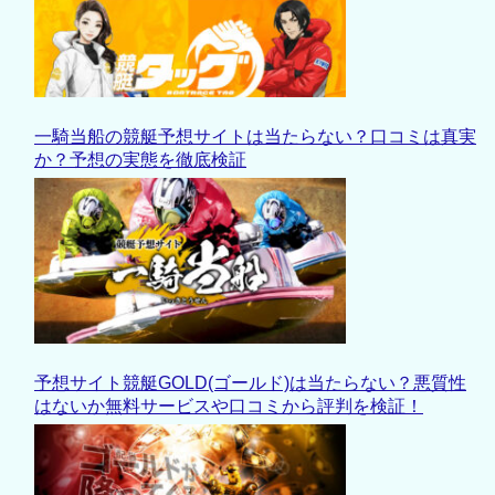
一騎当船の競艇予想サイトは当たらない？口コミは真実
か？予想の実態を徹底検証
予想サイト競艇GOLD(ゴールド)は当たらない？悪質性
はないか無料サービスや口コミから評判を検証！