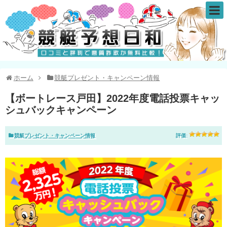
ホーム
競艇プレゼント・キャンペーン情報
【ボートレース戸田】2022年度電話投票キャッ
シュバックキャンペーン
競艇プレゼント・キャンペーン情報