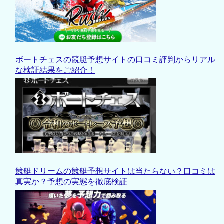
ボートチェスの競艇予想サイトの口コミ評判からリアル
な検証結果をご紹介！
競艇ドリームの競艇予想サイトは当たらない？口コミは
真実か？予想の実態を徹底検証