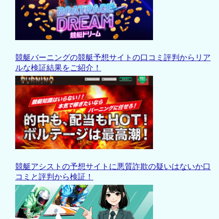
競艇バーニングの競艇予想サイトの口コミ評判からリア
ルな検証結果をご紹介！
競艇アシストの予想サイトに悪質詐欺の疑いはないか口
コミと評判から検証！