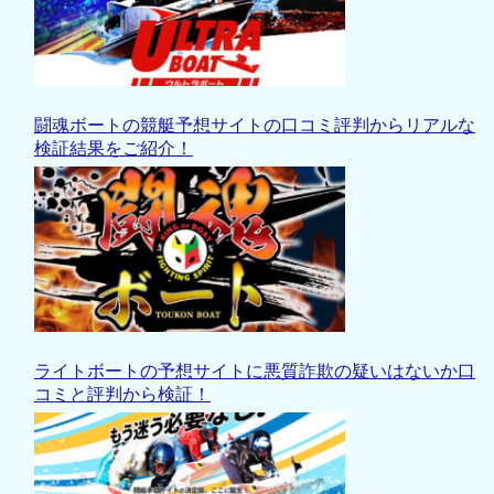
闘魂ボートの競艇予想サイトの口コミ評判からリアルな
検証結果をご紹介！
ライトボートの予想サイトに悪質詐欺の疑いはないか口
コミと評判から検証！