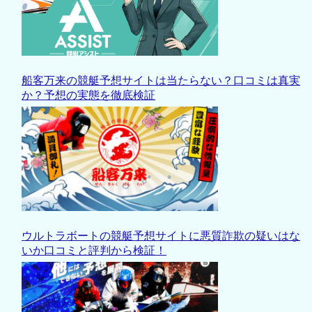
船客万来の競艇予想サイトは当たらない？口コミは真実
か？予想の実態を徹底検証
ウルトラボートの競艇予想サイトに悪質詐欺の疑いはな
いか口コミと評判から検証！