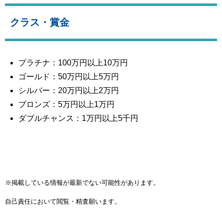
クラス・賞金
プラチナ：100万円以上10万円
ゴールド：50万円以上5万円
シルバー：20万円以上2万円
ブロンズ：5万円以上1万円
ダブルチャンス：1万円以上5千円
※掲載している情報が最新でない可能性があります。
自己責任において閲覧・精査願います。