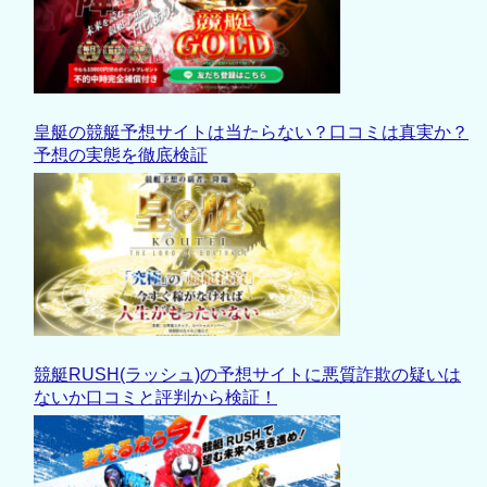
皇艇の競艇予想サイトは当たらない？口コミは真実か？
予想の実態を徹底検証
競艇RUSH(ラッシュ)の予想サイトに悪質詐欺の疑いは
ないか口コミと評判から検証！