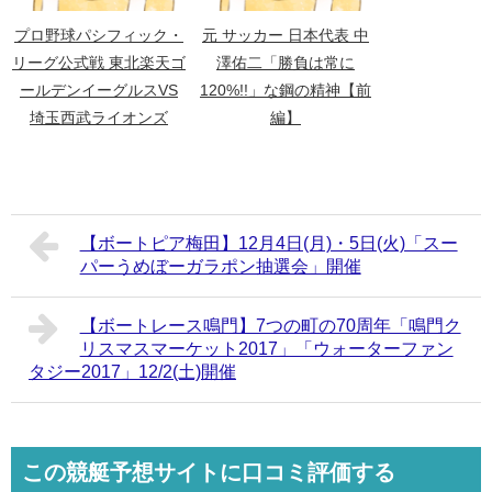
プロ野球パシフィック・
元 サッカー 日本代表 中
リーグ公式戦 東北楽天ゴ
澤佑二「勝負は常に
ールデンイーグルスVS
120%!!」な鋼の精神【前
埼玉西武ライオンズ
編】
【ボートピア梅田】12月4日(月)・5日(火)「スー
パーうめぼーガラポン抽選会」開催
【ボートレース鳴門】7つの町の70周年「鳴門ク
リスマスマーケット2017」「ウォーターファン
タジー2017」12/2(土)開催
この競艇予想サイトに口コミ評価する