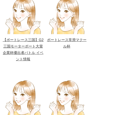
【ボートレース三国】G2
ボートレース常滑マクー
三国モーターボート大賞
ル杯
企業杯優出者バトル イベ
ント情報