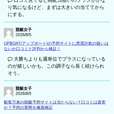
口コミ見てると高配当狙いのプランがかな
り気になるけど、まずは大きいの当ててから
にする。
競艇女子
2026/8/5
UPBOAT(アップボート)の予想サイトに悪質詐欺の疑いは
ないか口コミと評判から検証！
大勝ちよりも週単位でプラスになっている
のが嬉しいかも。この調子なら長く続けられ
そう。
競艇女子
2026/8/5
船客万来の競艇予想サイトは当たらない？口コミは真実
か？予想の実態を徹底検証