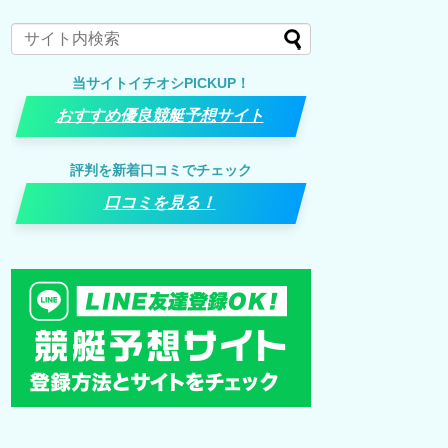
当サイトイチオシPICKUP！
おすすめ優良競艇予想サイト
評判を新着口コミでチェック
口コミを見る！