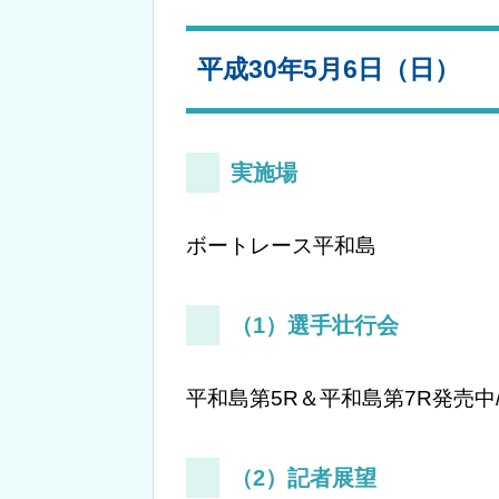
平成30年5月6日（日）
実施場
ボートレース平和島
（1）選手壮行会
平和島第5R＆平和島第7R発売中
（2）記者展望