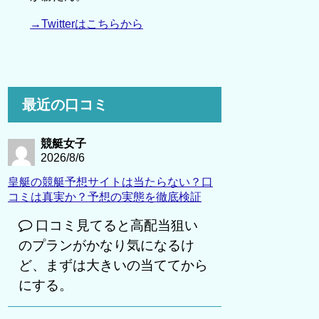
→Twitterはこちらから
最近の口コミ
競艇女子
2026/8/6
皇艇の競艇予想サイトは当たらない？口
コミは真実か？予想の実態を徹底検証
口コミ見てると高配当狙い
のプランがかなり気になるけ
ど、まずは大きいの当ててから
にする。