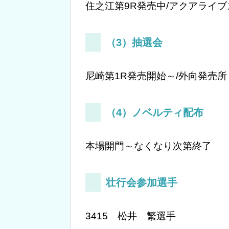
住之江第9R発売中/アクアライ
（3）抽選会
尼崎第1R発売開始～/外向発売所
（4）ノベルティ配布
本場開門～なくなり次第終了
壮行会参加選手
3415 松井 繁選手