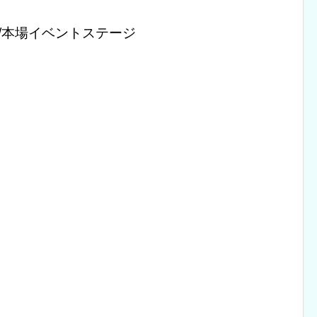
/本場イベントステージ