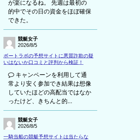
が楽になるね。 先週は最初の
的中でその日の資金をほぼ確保
できた。
競艇女子
2026/8/5
ボートラボの予想サイトに悪質詐欺の疑
いはないか口コミと評判から検証！
キャンペーンを利用して通
常より安く参加でき結果は想像
していたほどの高配当ではなか
ったけど、きちんと的...
競艇女子
2026/8/5
一騎当船の競艇予想サイトは当たらな