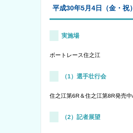
平成30年5月4日（金・祝
実施場
ボートレース住之江
（1）選手壮行会
住之江第6R＆住之江第8R発売中
（2）記者展望