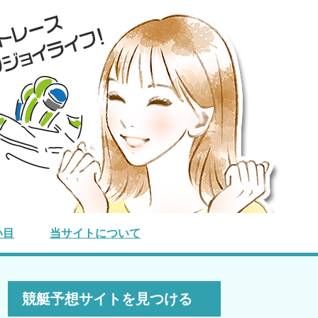
い目
当サイトについて
競艇予想サイトを見つける