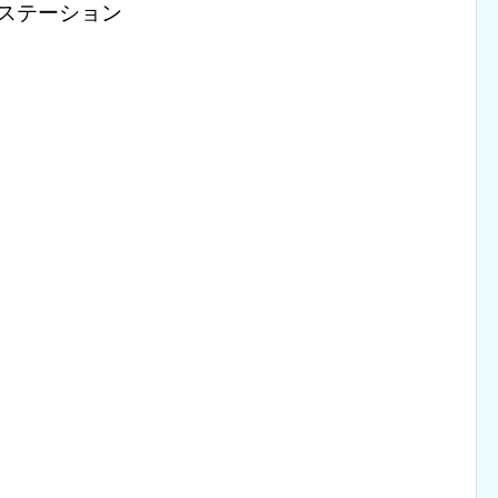
ブステーション