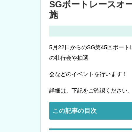
SGボートレースオ
施
5月22日からのSG第45回ボ
の壮行会や抽選
会などのイベントを行います！
詳細は、下記をご確認ください
この記事の目次