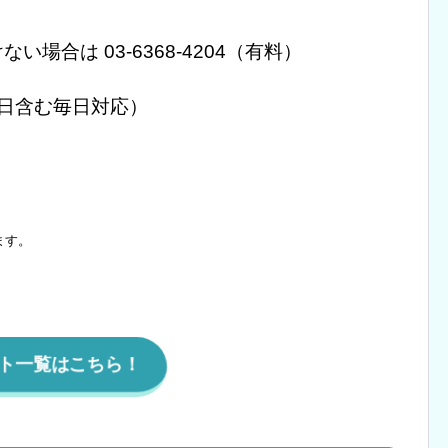
場合は 03-6368-4204（有料）
日祝日含む毎日対応）
ます。
ト一覧はこちら！