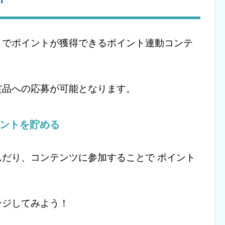
とでポイントが獲得できるポイント連動コンテ
賞品への応募が可能となります。
ントを貯める
だり、コンテンツに参加することで ポイント
ンジしてみよう！