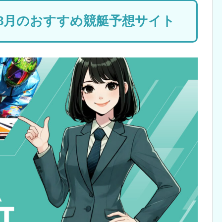
年8月のおすすめ競艇予想サイト