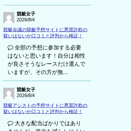
競艇女子
2026/8/4
競艇会議の競艇予想サイトに悪質詐欺の
疑いはないか口コミと評判から検証！
全部の予想に参加する必要
はないと思います！自分は相性
が良さそうなレースだけ選んで
いますが、その方が無...
競艇女子
2026/8/4
競艇アシストの予想サイトに悪質詐欺の
疑いはないか口コミと評判から検証！
大きな配当ばかりではあり