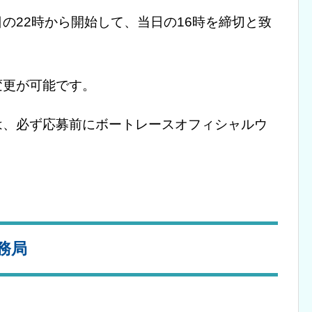
の22時から開始して、当日の16時を締切と致
変更が可能です。
は、必ず応募前にボートレースオフィシャルウ
事務局