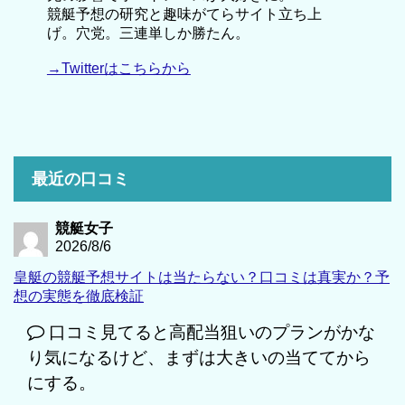
競艇予想の研究と趣味がてらサイト立ち上
げ。穴党。三連単しか勝たん。
→Twitterはこちらから
最近の口コミ
競艇女子
2026/8/6
皇艇の競艇予想サイトは当たらない？口コミは真実か？予
想の実態を徹底検証
口コミ見てると高配当狙いのプランがかな
り気になるけど、まずは大きいの当ててから
にする。