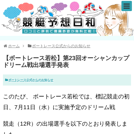
ホーム
ボートレース公式からのお知らせ
【ボートレース若松】第23回オーシャンカップ
ドリーム戦出場選手発表
ボートレース公式からのお知らせ
このたび、 ボートレース若松では、標記競走の初
日、7月11日（水）に実施予定のドリーム戦
競走（12R）の出場選手を以下のとおり発表しま