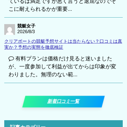
ているは満足ですが悪く言うと退屈なのでそ
こに耐えられるかが重要...
競艇女子
2026/8/3
クリアボートの競艇予想サイトは当たらない？口コミは真
実か？予想の実態を徹底検証
有料プランは価格だけ見ると迷いました
が、一度参加して利益が出てからは印象が変
わりました。無理のない範...
新着口コミ一覧