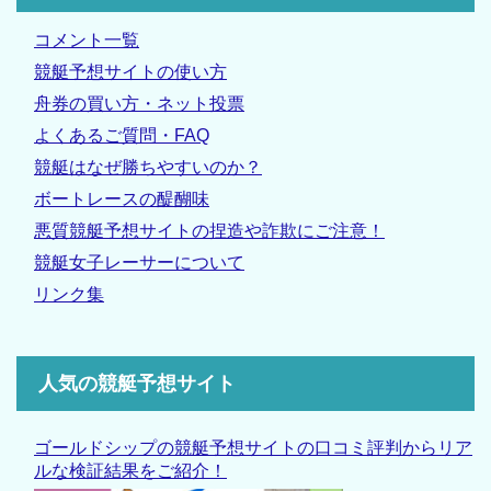
コメント一覧
競艇予想サイトの使い方
舟券の買い方・ネット投票
よくあるご質問・FAQ
競艇はなぜ勝ちやすいのか？
ボートレースの醍醐味
悪質競艇予想サイトの捏造や詐欺にご注意！
競艇女子レーサーについて
リンク集
人気の競艇予想サイト
ゴールドシップの競艇予想サイトの口コミ評判からリア
ルな検証結果をご紹介！