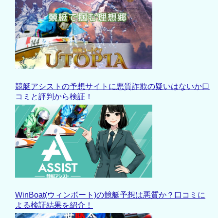
競艇アシストの予想サイトに悪質詐欺の疑いはないか口
コミと評判から検証！
WinBoat(ウィンボート)の競艇予想は悪質か？口コミに
よる検証結果を紹介！