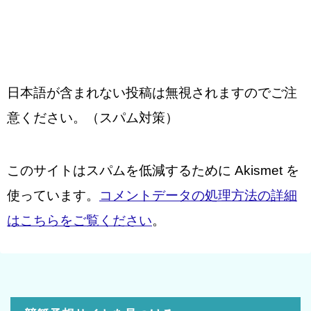
日本語が含まれない投稿は無視されますのでご注
意ください。（スパム対策）
このサイトはスパムを低減するために Akismet を
使っています。
コメントデータの処理方法の詳細
はこちらをご覧ください
。