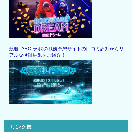
競艇LABO(ラボ)の競艇予想サイトの口コミ評判からリ
アルな検証結果をご紹介！
リンク集