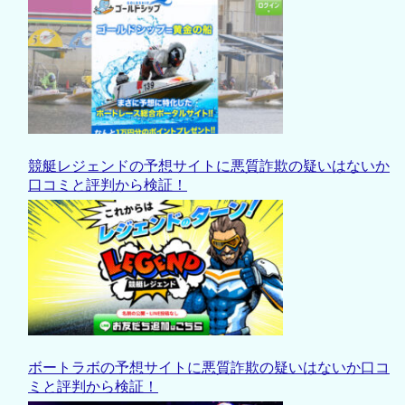
競艇レジェンドの予想サイトに悪質詐欺の疑いはないか
口コミと評判から検証！
ボートラボの予想サイトに悪質詐欺の疑いはないか口コ
ミと評判から検証！