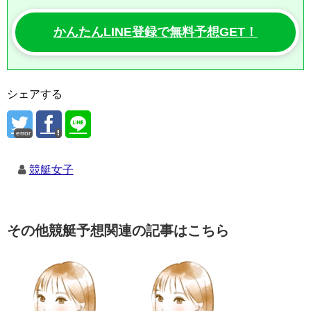
かんたんLINE登録で無料予想GET！
シェアする
error
競艇女子
その他競艇予想関連の記事はこちら