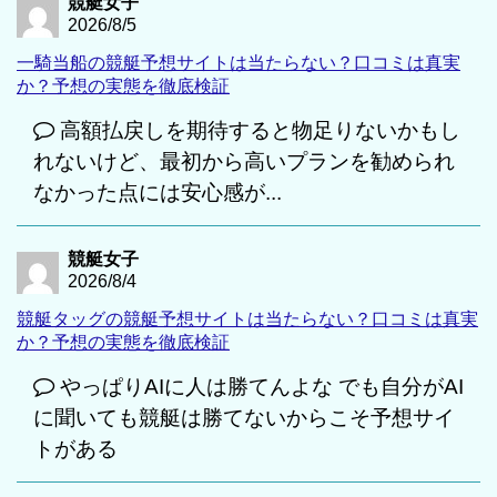
競艇女子
2026/8/5
一騎当船の競艇予想サイトは当たらない？口コミは真実
か？予想の実態を徹底検証
高額払戻しを期待すると物足りないかもし
れないけど、最初から高いプランを勧められ
なかった点には安心感が...
競艇女子
2026/8/4
競艇タッグの競艇予想サイトは当たらない？口コミは真実
か？予想の実態を徹底検証
やっぱりAIに人は勝てんよな でも自分がAI
に聞いても競艇は勝てないからこそ予想サイ
トがある