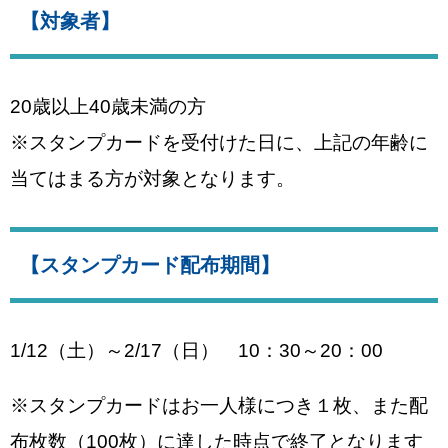
【対象者】
20歳以上40歳未満の方
※スタンプカードを受付けた日に、上記の年齢に
当てはまる方が対象となります。
【スタンプカード配布期間】
1/12（土）～2/17（日） 10：30～20：00
※スタンプカードはお一人様につき１枚、また配
布枚数（100枚）に達した時点で終了となります