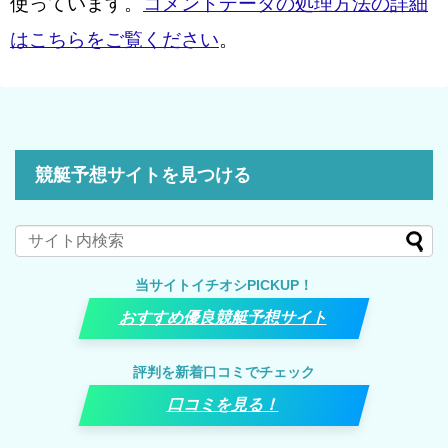
使っています。
コメントデータの処理方法の詳細
はこちらをご覧ください
。
競艇予想サイトを見つける
当サイトイチオシPICKUP！
おすすめ優良競艇予想サイト
評判を新着口コミでチェック
口コミを見る！