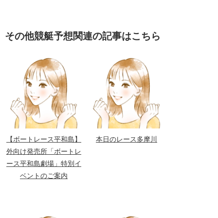
その他競艇予想関連の記事はこちら
【ボートレース平和島】
本日のレース多摩川
外向け発売所「ボートレ
ース平和島劇場」特別イ
ベントのご案内