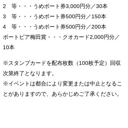
2 等・・・うめボート券3,000円分／30本
3 等・・・うめボート券500円分／150本
4 等・・・うめボート券500円分／200本
ボートピア梅田賞・・・クオカード2,000円分／
10本
※スタンプカードを配布枚数（100枚予定）回収
次第終了となります。
※イベントは都合により変更または中止となるこ
とがありますので、あらかじめご了承ください。