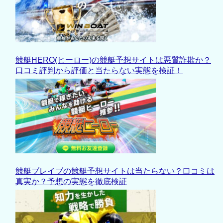
競艇HERO(ヒーロー)の競艇予想サイトは悪質詐欺か？
口コミ評判から評価と当たらない実態を検証！
競艇ブレイブの競艇予想サイトは当たらない？口コミは
真実か？予想の実態を徹底検証