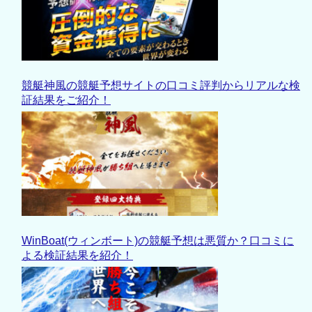
競艇神風の競艇予想サイトの口コミ評判からリアルな検
証結果をご紹介！
WinBoat(ウィンボート)の競艇予想は悪質か？口コミに
よる検証結果を紹介！