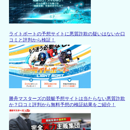
ライトボートの予想サイトに悪質詐欺の疑いはないか口
コミと評判から検証！
勝舟マスターズの競艇予想サイトは当たらない悪質詐欺
か？口コミ評判から無料予想の検証結果をご紹介！