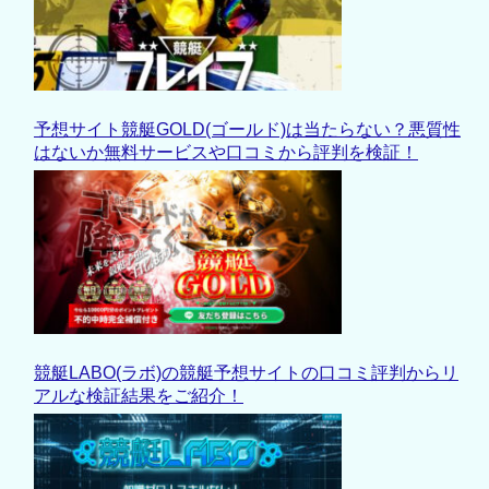
予想サイト競艇GOLD(ゴールド)は当たらない？悪質性
はないか無料サービスや口コミから評判を検証！
競艇LABO(ラボ)の競艇予想サイトの口コミ評判からリ
アルな検証結果をご紹介！