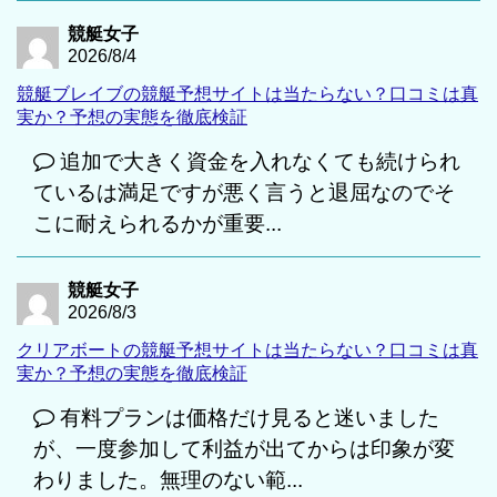
競艇女子
2026/8/4
競艇ブレイブの競艇予想サイトは当たらない？口コミは真
実か？予想の実態を徹底検証
追加で大きく資金を入れなくても続けられ
ているは満足ですが悪く言うと退屈なのでそ
こに耐えられるかが重要...
競艇女子
2026/8/3
クリアボートの競艇予想サイトは当たらない？口コミは真
実か？予想の実態を徹底検証
有料プランは価格だけ見ると迷いました
が、一度参加して利益が出てからは印象が変
わりました。無理のない範...