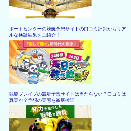
ボートセンターの競艇予想サイトの口コミ評判からリア
ルな検証結果をご紹介！
競艇ブレイブの競艇予想サイトは当たらない？口コミは
真実か？予想の実態を徹底検証