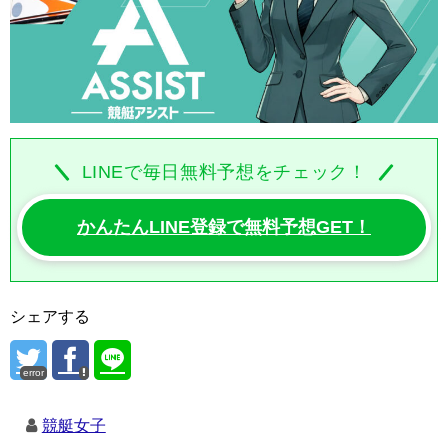
LINEで毎日無料予想をチェック！
かんたんLINE登録で無料予想GET！
シェアする
error
競艇女子