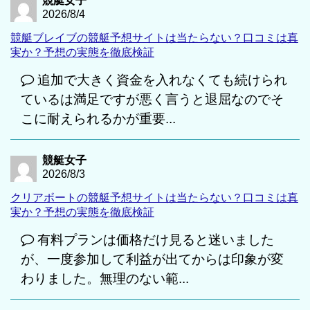
競艇女子
2026/8/4
競艇ブレイブの競艇予想サイトは当たらない？口コミは真
実か？予想の実態を徹底検証
追加で大きく資金を入れなくても続けられ
ているは満足ですが悪く言うと退屈なのでそ
こに耐えられるかが重要...
競艇女子
2026/8/3
クリアボートの競艇予想サイトは当たらない？口コミは真
実か？予想の実態を徹底検証
有料プランは価格だけ見ると迷いました
が、一度参加して利益が出てからは印象が変
わりました。無理のない範...