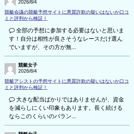
2026/8/4
競艇会議の競艇予想サイトに悪質詐欺の疑いはないか口コ
ミと評判から検証！
全部の予想に参加する必要はないと思いま
す！自分は相性が良さそうなレースだけ選ん
でいますが、その方が無...
競艇女子
2026/8/4
競艇アシストの予想サイトに悪質詐欺の疑いはないか口コ
ミと評判から検証！
大きな配当ばかりではありませんが、資金
を減らしにくい印象もあります。長く続ける
ならこのくらいのバラン...