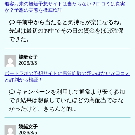
船客万来の競艇予想サイトは当たらない？口コミは真実
か？予想の実態を徹底検証
午前中から当たると気持ちが楽になるね。
先週は最初の的中でその日の資金をほぼ確保
できた。
競艇女子
2026/8/5
ボートラボの予想サイトに悪質詐欺の疑いはないか口コミ
と評判から検証！
キャンペーンを利用して通常より安く参加
でき結果は想像していたほどの高配当ではな
かったけど、きちんと的...
競艇女子
2026/8/5