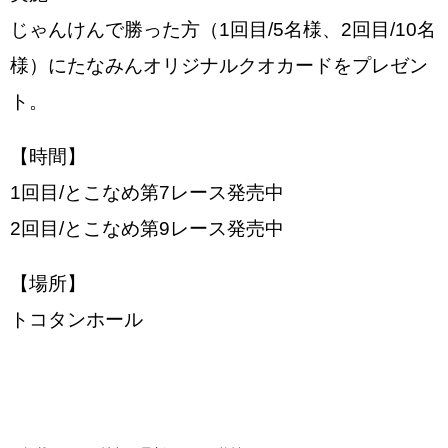
じゃんけんで勝った方（1回目/5名様、2回目/10名
様）にたなみんオリジナルクオカードをプレゼン
ト。
【時間】
1回目/とこなめ第7レース発売中
2回目/とこなめ第9レース発売中
【場所】
トコタンホール