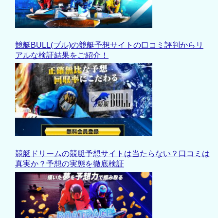
競艇BULL(ブル)の競艇予想サイトの口コミ評判からリ
アルな検証結果をご紹介！
競艇ドリームの競艇予想サイトは当たらない？口コミは
真実か？予想の実態を徹底検証