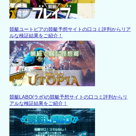
競艇ユートピアの競艇予想サイトの口コミ評判からリア
ルな検証結果をご紹介！
競艇LABO(ラボ)の競艇予想サイトの口コミ評判からリ
アルな検証結果をご紹介！