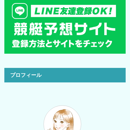
プロフィール