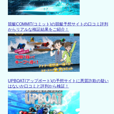
競艇COMMIT(コミット)の競艇予想サイトの口コミ評判
からリアルな検証結果をご紹介！
UPBOAT(アップボート)の予想サイトに悪質詐欺の疑い
はないか口コミと評判から検証！