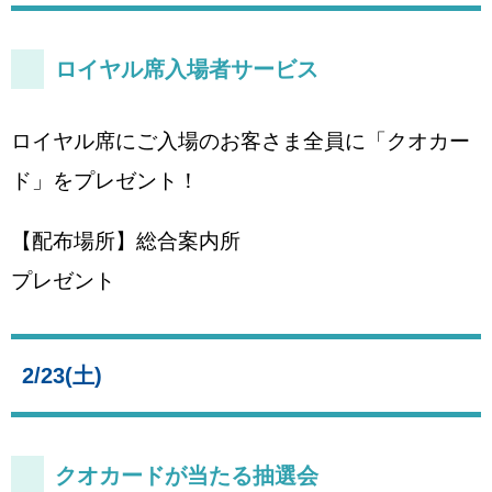
ロイヤル席入場者サービス
ロイヤル席にご入場のお客さま全員に「クオカー
ド」をプレゼント！
【配布場所】総合案内所
プレゼント
2/23(土)
クオカードが当たる抽選会