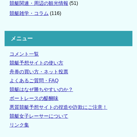
競艇関連・周辺の観光情報
(51)
競艇雑学・コラム
(116)
メニュー
コメント一覧
競艇予想サイトの使い方
舟券の買い方・ネット投票
よくあるご質問・FAQ
競艇はなぜ勝ちやすいのか？
ボートレースの醍醐味
悪質競艇予想サイトの捏造や詐欺にご注意！
競艇女子レーサーについて
リンク集