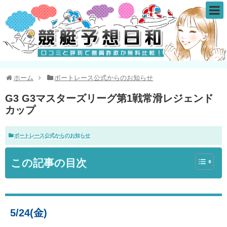
ホーム
ボートレース公式からのお知らせ
G3 G3マスターズリーグ第1戦常滑レジェンド
カップ
ボートレース公式からのお知らせ
この記事の目次
5/24(金)