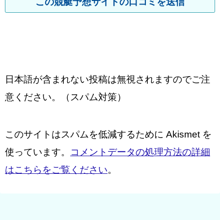
日本語が含まれない投稿は無視されますのでご注
意ください。（スパム対策）
このサイトはスパムを低減するために Akismet を
使っています。
コメントデータの処理方法の詳細
はこちらをご覧ください
。