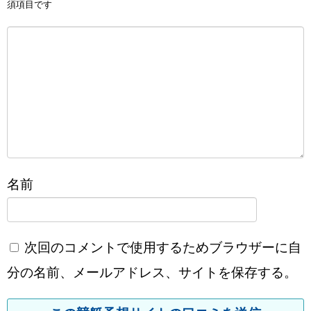
須項目です
名前
次回のコメントで使用するためブラウザーに自
分の名前、メールアドレス、サイトを保存する。