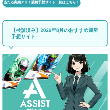
当たる実績アリ！競艇予想サイト一覧はこちら！
【検証済み】2026年8月のおすすめ競艇
予想サイト