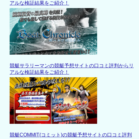
アルな検証結果をご紹介！
競艇サラリーマンの競艇予想サイトの口コミ評判からリ
アルな検証結果をご紹介！
競艇COMMIT(コミット)の競艇予想サイトの口コミ評判