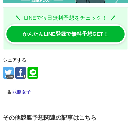
LINEで毎日無料予想をチェック！
かんたんLINE登録で無料予想GET！
シェアする
error
競艇女子
その他競艇予想関連の記事はこちら