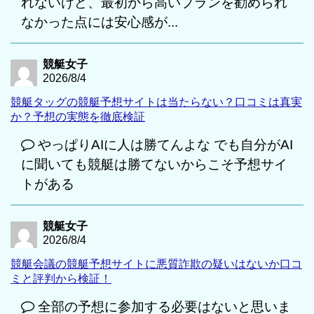
れないけど、最初から高いプランを勧められ
なかった点には安心感が...
競艇女子
2026/8/4
競艇タッグの競艇予想サイトは当たらない？口コミは真実
か？予想の実態を徹底検証
やっぱりAIに人は勝てんよな でも自分がAI
に聞いても競艇は勝てないからこそ予想サイ
トがある
競艇女子
2026/8/4
競艇会議の競艇予想サイトに悪質詐欺の疑いはないか口コ
ミと評判から検証！
全部の予想に参加する必要はないと思いま