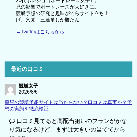
20代ボレジョ（ボートレース女子）。
兄の影響でボートレースが大好きに。
競艇予想の研究と趣味がてらサイト立ち上
げ。穴党。三連単しか勝たん。
→Twitterはこちらから
最近の口コミ
競艇女子
2026/8/6
皇艇の競艇予想サイトは当たらない？口コミは真実か？予
想の実態を徹底検証
口コミ見てると高配当狙いのプランがかな
り気になるけど、まずは大きいの当ててから