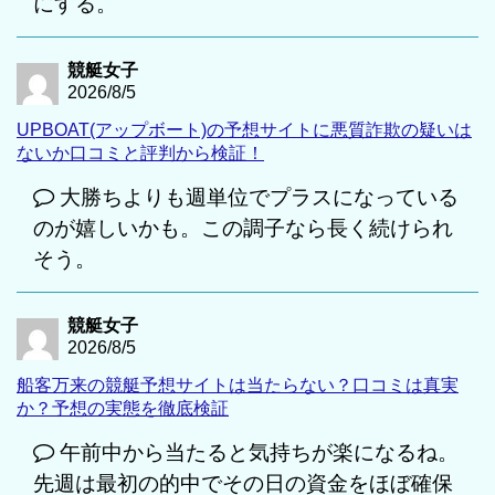
にする。
競艇女子
2026/8/5
UPBOAT(アップボート)の予想サイトに悪質詐欺の疑いは
ないか口コミと評判から検証！
大勝ちよりも週単位でプラスになっている
のが嬉しいかも。この調子なら長く続けられ
そう。
競艇女子
2026/8/5
船客万来の競艇予想サイトは当たらない？口コミは真実
か？予想の実態を徹底検証
午前中から当たると気持ちが楽になるね。
先週は最初の的中でその日の資金をほぼ確保