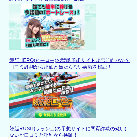
競艇HERO(ヒーロー)の競艇予想サイトは悪質詐欺か？
口コミ評判から評価と当たらない実態を検証！
競艇RUSH(ラッシュ)の予想サイトに悪質詐欺の疑いは
ないか口コミと評判から検証！