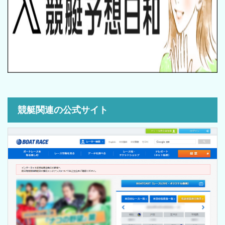
競艇関連の公式サイト