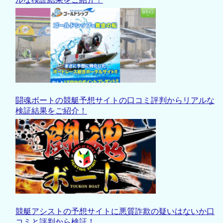
闘魂ボートの競艇予想サイトの口コミ評判からリアルな
検証結果をご紹介！
競艇アシストの予想サイトに悪質詐欺の疑いはないか口
コミと評判から検証！