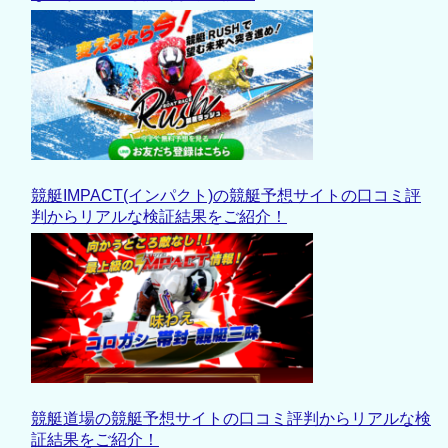
競艇IMPACT(インパクト)の競艇予想サイトの口コミ評
判からリアルな検証結果をご紹介！
競艇道場の競艇予想サイトの口コミ評判からリアルな検
証結果をご紹介！