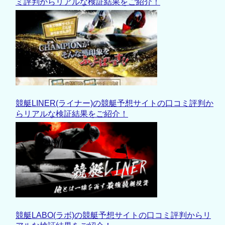
ミ評判からリアルな検証結果をご紹介！
競艇LINER(ライナー)の競艇予想サイトの口コミ評判か
らリアルな検証結果をご紹介！
競艇LABO(ラボ)の競艇予想サイトの口コミ評判からリ