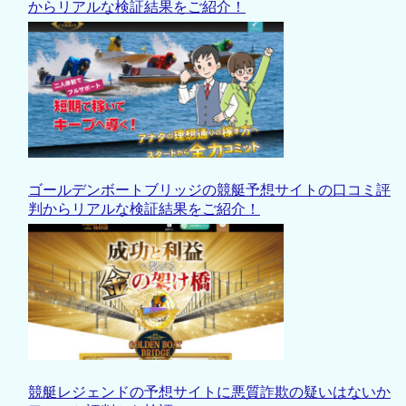
からリアルな検証結果をご紹介！
ゴールデンボートブリッジの競艇予想サイトの口コミ評
判からリアルな検証結果をご紹介！
競艇レジェンドの予想サイトに悪質詐欺の疑いはないか