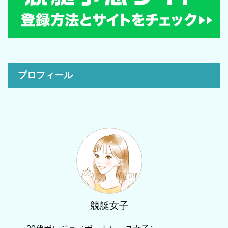
プロフィール
競艇女子