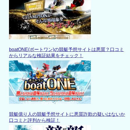
boatONE(ボートワン)の競艇予想サイトは悪質？口コミ
からリアルな検証結果をチェック！
競艇億り人の競艇予想サイトに悪質詐欺の疑いはないか
口コミと評判から検証！