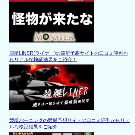
競艇LINER(ライナー)の競艇予想サイトの口コミ評判か
らリアルな検証結果をご紹介！
競艇バーニングの競艇予想サイトの口コミ評判からリア
ルな検証結果をご紹介！