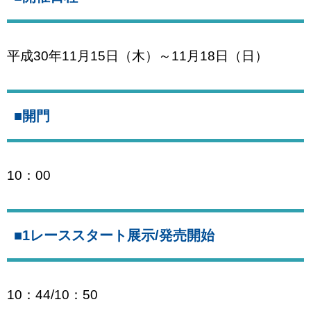
平成30年11月15日（木）～11月18日（日）
■開門
10：00
■1レーススタート展示/発売開始
10：44/10：50