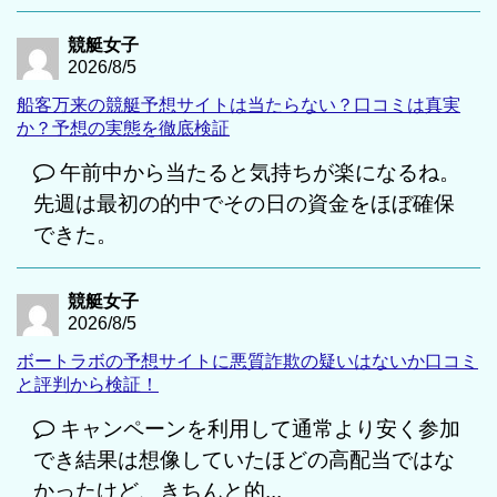
競艇女子
2026/8/5
船客万来の競艇予想サイトは当たらない？口コミは真実
か？予想の実態を徹底検証
午前中から当たると気持ちが楽になるね。
先週は最初の的中でその日の資金をほぼ確保
できた。
競艇女子
2026/8/5
ボートラボの予想サイトに悪質詐欺の疑いはないか口コミ
と評判から検証！
キャンペーンを利用して通常より安く参加
でき結果は想像していたほどの高配当ではな
かったけど、きちんと的...