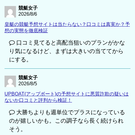
競艇女子
2026/8/6
皇艇の競艇予想サイトは当たらない？口コミは真実か？予
想の実態を徹底検証
口コミ見てると高配当狙いのプランがかな
り気になるけど、まずは大きいの当ててから
にする。
競艇女子
2026/8/5
UPBOAT(アップボート)の予想サイトに悪質詐欺の疑いは
ないか口コミと評判から検証！
大勝ちよりも週単位でプラスになっている
のが嬉しいかも。この調子なら長く続けられ
そう。