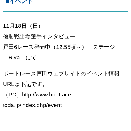
■イベント
11月18日（日）
優勝戦出場選手インタビュー
戸田6レース発売中（12:55頃～） ステージ
「Riva」にて
ボートレース戸田ウェブサイトのイベント情報
URLは下記です。
（PC）http://www.boatrace-
toda.jp/index.php/event