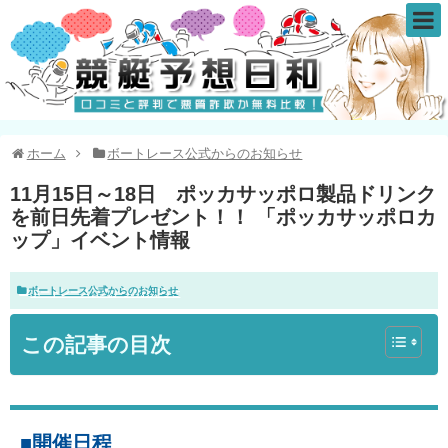
ホーム
ボートレース公式からのお知らせ
11月15日～18日 ポッカサッポロ製品ドリンク
を前日先着プレゼント！！ 「ポッカサッポロカ
ップ」イベント情報
ボートレース公式からのお知らせ
この記事の目次
■開催日程