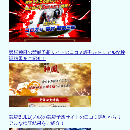
競艇神風の競艇予想サイトの口コミ評判からリアルな検
証結果をご紹介！
競艇BULL(ブル)の競艇予想サイトの口コミ評判からリ
アルな検証結果をご紹介！