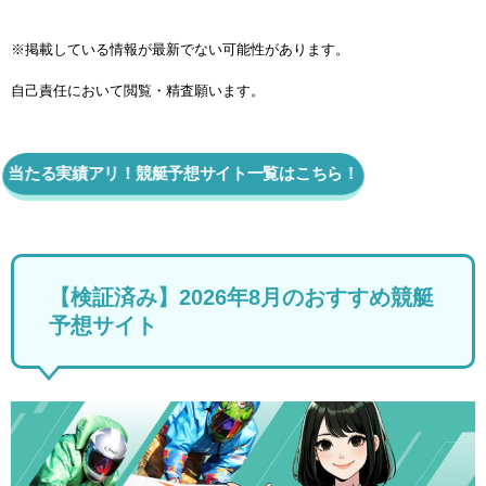
※掲載している情報が最新でない可能性があります。
自己責任において閲覧・精査願います。
当たる実績アリ！競艇予想サイト一覧はこちら！
【検証済み】2026年8月のおすすめ競艇
予想サイト