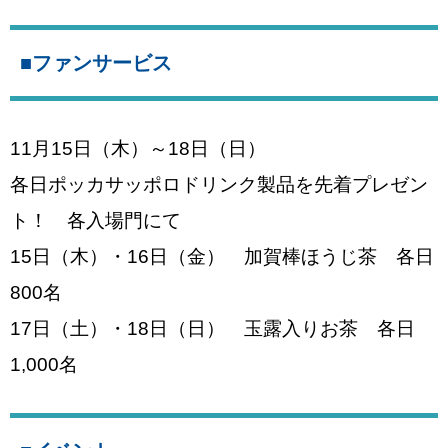
■ファンサービス
11月15日（木）～18日（日）
各日ポッカサッポロドリンク製品を先着プレゼン
ト！ 各入場門にて
15日（木）・16日（金） 加賀棒ほうじ茶 各日
800名
17日（土）・18日（日） 玉露入りお茶 各日
1,000名