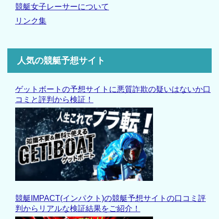
競艇女子レーサーについて
リンク集
人気の競艇予想サイト
ゲットボートの予想サイトに悪質詐欺の疑いはないか口
コミと評判から検証！
競艇IMPACT(インパクト)の競艇予想サイトの口コミ評
判からリアルな検証結果をご紹介！