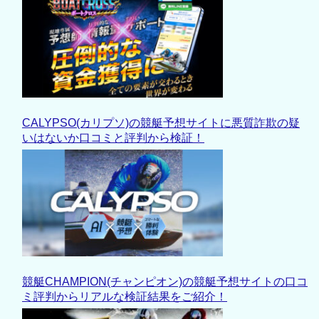
CALYPSO(カリプソ)の競艇予想サイトに悪質詐欺の疑
いはないか口コミと評判から検証！
競艇CHAMPION(チャンピオン)の競艇予想サイトの口コ
ミ評判からリアルな検証結果をご紹介！