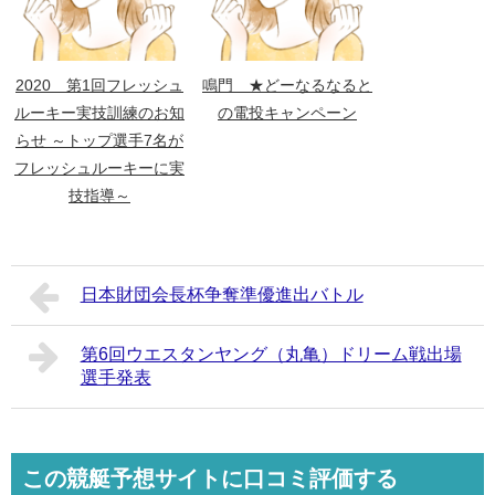
2020 第1回フレッシュ
鳴門 ★どーなるなると
ルーキー実技訓練のお知
の電投キャンペーン
らせ ～トップ選手7名が
フレッシュルーキーに実
技指導～
日本財団会長杯争奪準優進出バトル
第6回ウエスタンヤング（丸亀）ドリーム戦出場
選手発表
この競艇予想サイトに口コミ評価する