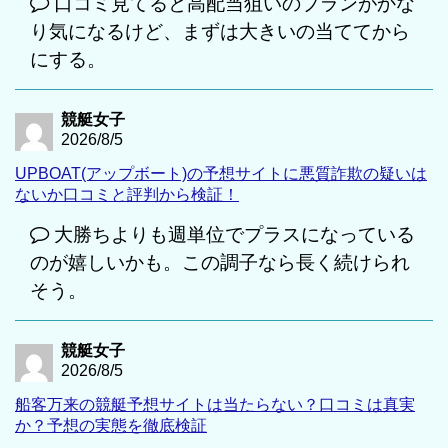
口コミ見てると高配当狙いのプランがかな
り気になるけど、まずは大きいの当ててから
にする。
競艇女子
2026/8/5
UPBOAT(アップボート)の予想サイトに悪質詐欺の疑いは
ないか口コミと評判から検証！
大勝ちよりも週単位でプラスになっている
のが嬉しいかも。この調子なら長く続けられ
そう。
競艇女子
2026/8/5
船客万来の競艇予想サイトは当たらない？口コミは真実
か？予想の実態を徹底検証