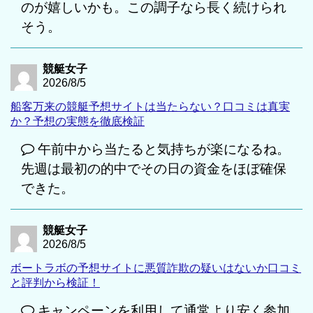
のが嬉しいかも。この調子なら長く続けられ
そう。
競艇女子
2026/8/5
船客万来の競艇予想サイトは当たらない？口コミは真実
か？予想の実態を徹底検証
午前中から当たると気持ちが楽になるね。
先週は最初の的中でその日の資金をほぼ確保
できた。
競艇女子
2026/8/5
ボートラボの予想サイトに悪質詐欺の疑いはないか口コミ
と評判から検証！
キャンペーンを利用して通常より安く参加