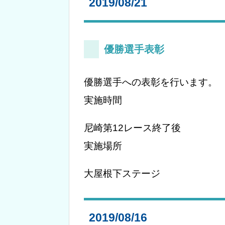
2019/08/21
優勝選手表彰
優勝選手への表彰を行います。
実施時間
尼崎第12レース終了後
実施場所
大屋根下ステージ
2019/08/16