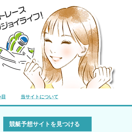
い目
当サイトについて
競艇予想サイトを見つける