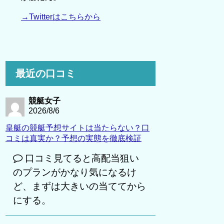
→Twitterはこちらから
最近の口コミ
競艇女子
2026/8/6
皇艇の競艇予想サイトは当たらない？口
コミは真実か？予想の実態を徹底検証
口コミ見てると高配当狙い
のプランがかなり気になるけ
ど、まずは大きいの当ててから
にする。