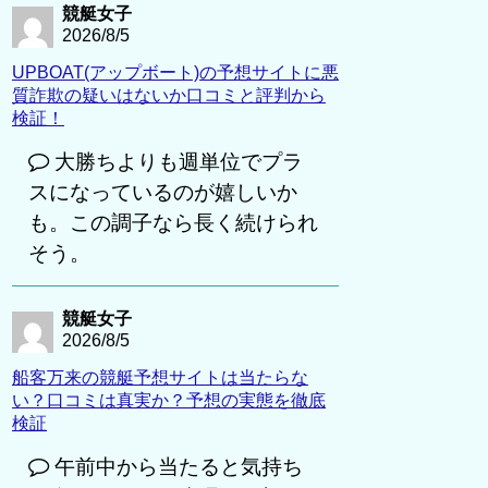
競艇女子
2026/8/5
UPBOAT(アップボート)の予想サイトに悪
質詐欺の疑いはないか口コミと評判から
検証！
大勝ちよりも週単位でプラ
スになっているのが嬉しいか
も。この調子なら長く続けられ
そう。
競艇女子
2026/8/5
船客万来の競艇予想サイトは当たらな
い？口コミは真実か？予想の実態を徹底
検証
午前中から当たると気持ち