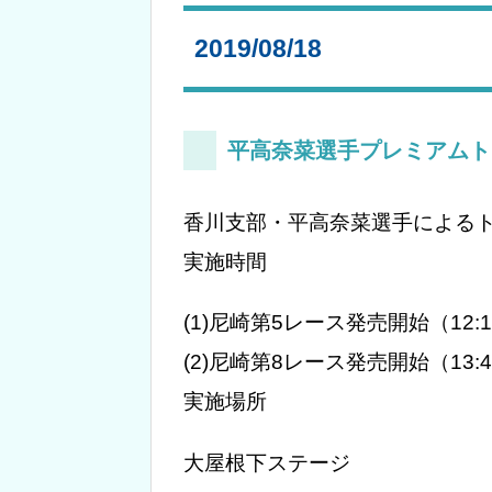
2019/08/18
平高奈菜選手プレミアムト
香川支部・平高奈菜選手による
実施時間
(1)尼崎第5レース発売開始（12:
(2)尼崎第8レース発売開始（13:
実施場所
大屋根下ステージ