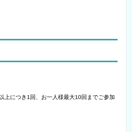
分以上につき1回、お一人様最大10回までご参加