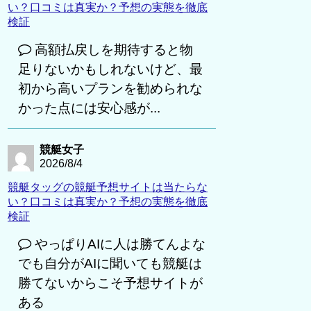
い？口コミは真実か？予想の実態を徹底
検証
高額払戻しを期待すると物
足りないかもしれないけど、最
初から高いプランを勧められな
かった点には安心感が...
競艇女子
2026/8/4
競艇タッグの競艇予想サイトは当たらな
い？口コミは真実か？予想の実態を徹底
検証
やっぱりAIに人は勝てんよな
でも自分がAIに聞いても競艇は
勝てないからこそ予想サイトが
ある