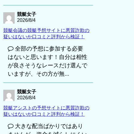
競艇女子
2026/8/4
競艇会議の競艇予想サイトに悪質詐欺の
疑いはないか口コミと評判から検証！
全部の予想に参加する必要
はないと思います！自分は相性
が良さそうなレースだけ選んで
いますが、その方が無...
競艇女子
2026/8/4
競艇アシストの予想サイトに悪質詐欺の
疑いはないか口コミと評判から検証！
大きな配当ばかりではあり