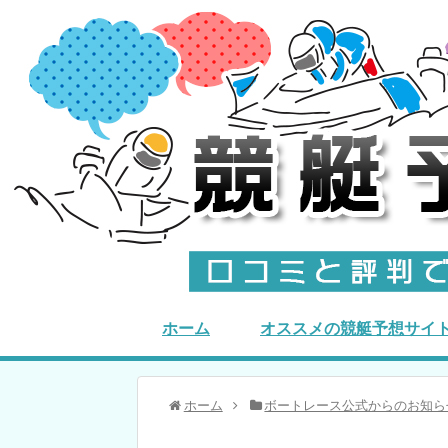
ホーム
オススメの競艇予想サイ
ホーム
ボートレース公式からのお知ら