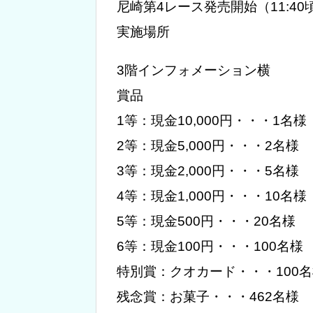
尼崎第4レース発売開始（11:4
実施場所
3階インフォメーション横
賞品
1等：現金10,000円・・・1名様
2等：現金5,000円・・・2名様
3等：現金2,000円・・・5名様
4等：現金1,000円・・・10名様
5等：現金500円・・・20名様
6等：現金100円・・・100名様
特別賞：クオカード・・・100
残念賞：お菓子・・・462名様