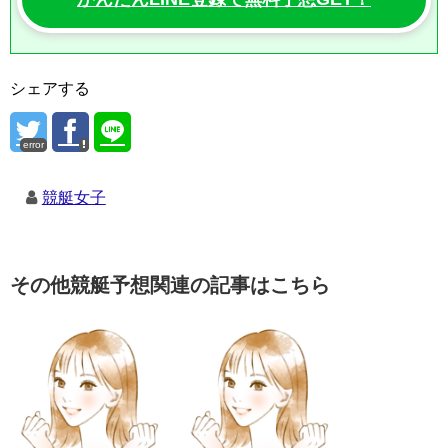
シェアする
error
競艇女子
その他競艇予想関連の記事はこちら