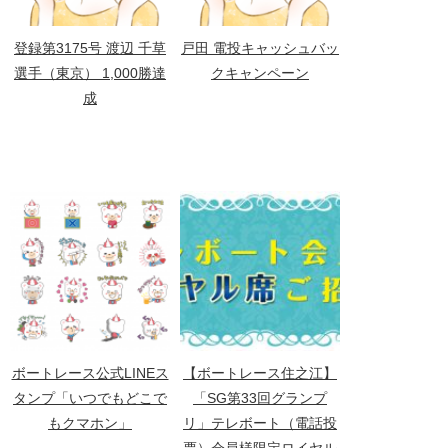
登録第3175号 渡辺 千草
戸田 電投キャッシュバッ
選手（東京） 1,000勝達
クキャンペーン
成
ボートレース公式LINEス
【ボートレース住之江】
タンプ「いつでもどこで
「SG第33回グランプ
もクマホン」
リ」テレボート（電話投
票）会員様限定ロイヤル