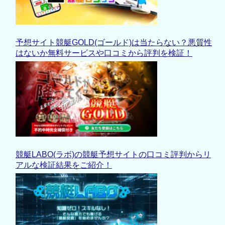
予想サイト競艇GOLD(ゴールド)は当たらない？悪質性
はないか無料サービスや口コミから評判を検証！
競艇LABO(ラボ)の競艇予想サイトの口コミ評判からリ
アルな検証結果をご紹介！