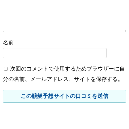
名前
次回のコメントで使用するためブラウザーに自
分の名前、メールアドレス、サイトを保存する。