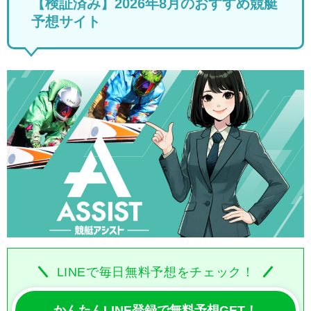
【検証済み】2026年8月のおすすめ競艇
予想サイト
LINEで毎日無料予想をチェック！
かんたんLINE登録で無料予想GET！