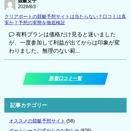
競艇女子
2026/8/3
クリアボートの競艇予想サイトは当たらない？口コミは真
実か？予想の実態を徹底検証
有料プランは価格だけ見ると迷いました
が、一度参加して利益が出てからは印象が変
わりました。無理のない範...
新着口コミ一覧
記事カテゴリー
オススメの競艇予想サイト
(58)
ボートレース公式からのお知らせ
(876)