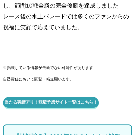
し、節間10戦全勝の完全優勝を達成しました。
レース後の水上パレードでは多くのファンからの
祝福に笑顔で応えていました。
※掲載している情報が最新でない可能性があります。
自己責任において閲覧・精査願います。
当たる実績アリ！競艇予想サイト一覧はこちら！