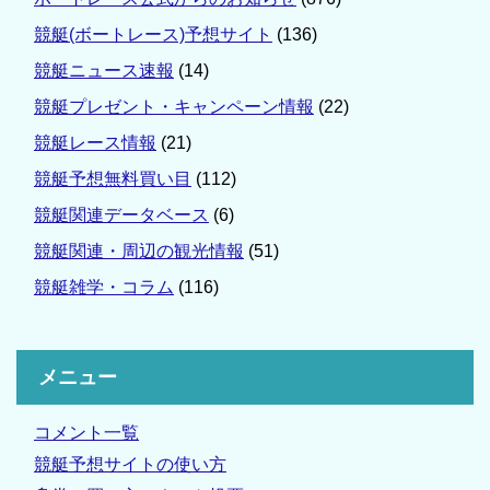
競艇(ボートレース)予想サイト
(136)
競艇ニュース速報
(14)
競艇プレゼント・キャンペーン情報
(22)
競艇レース情報
(21)
競艇予想無料買い目
(112)
競艇関連データベース
(6)
競艇関連・周辺の観光情報
(51)
競艇雑学・コラム
(116)
メニュー
コメント一覧
競艇予想サイトの使い方