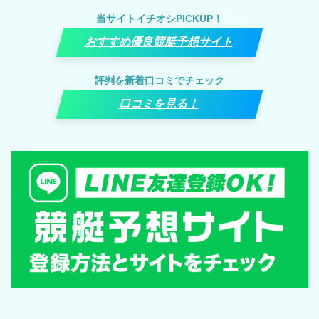
当サイトイチオシPICKUP！
おすすめ優良競艇予想サイト
評判を新着口コミでチェック
口コミを見る！