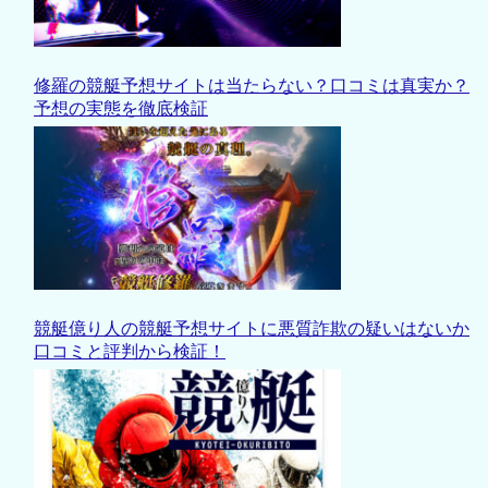
修羅の競艇予想サイトは当たらない？口コミは真実か？
予想の実態を徹底検証
競艇億り人の競艇予想サイトに悪質詐欺の疑いはないか
口コミと評判から検証！