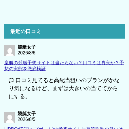
最近の口コミ
競艇女子
2026/8/6
皇艇の競艇予想サイトは当たらない？口コミは真実か？予
想の実態を徹底検証
口コミ見てると高配当狙いのプランがかな
り気になるけど、まずは大きいの当ててから
にする。
競艇女子
2026/8/5