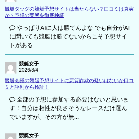
競艇タッグの競艇予想サイトは当たらない？口コミは真実
か？予想の実態を徹底検証
やっぱりAIに人は勝てんよな でも自分がAI
に聞いても競艇は勝てないからこそ予想サイ
トがある
競艇女子
2026/8/4
競艇会議の競艇予想サイトに悪質詐欺の疑いはないか口コ
ミと評判から検証！
全部の予想に参加する必要はないと思いま
す！自分は相性が良さそうなレースだけ選ん
でいますが、その方が無...
競艇女子