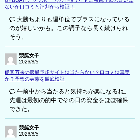
UPBOAT(アップボート)の予想サイトに悪質詐欺の疑いは
ないか口コミと評判から検証！
大勝ちよりも週単位でプラスになっている
のが嬉しいかも。この調子なら長く続けられ
そう。
競艇女子
2026/8/5
船客万来の競艇予想サイトは当たらない？口コミは真実
か？予想の実態を徹底検証
午前中から当たると気持ちが楽になるね。
先週は最初の的中でその日の資金をほぼ確保
できた。
競艇女子
2026/8/5