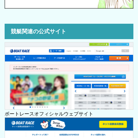
競艇関連の公式サイト
ボートレースオフィシャルウェブサイト