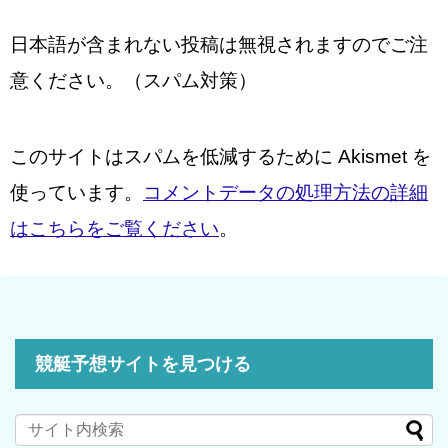
日本語が含まれない投稿は無視されますのでご注
意ください。（スパム対策）
このサイトはスパムを低減するために Akismet を
使っています。
コメントデータの処理方法の詳細
はこちらをご覧ください
。
競艇予想サイトを見つける