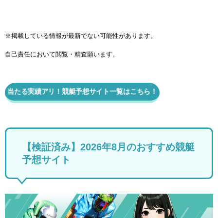
※掲載している情報が最新でない可能性があります。
自己責任において閲覧・精査願います。
当たる実績アリ！競艇予想サイト一覧はこちら！
【検証済み】2026年8月のおすすめ競艇
予想サイト