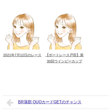
2021年7月12日のレース
【ボートレース戸田】第
30回ウインビーカップ
BR蒲郡 QUOカードGETのチャンス