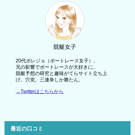
競艇女子
20代ボレジョ（ボートレース女子）。
兄の影響でボートレースが大好きに。
競艇予想の研究と趣味がてらサイト立ち上
げ。穴党。三連単しか勝たん。
→Twitterはこちらから
最近の口コミ