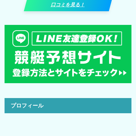
口コミを見る！
プロフィール