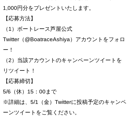
1,000円分をプレゼントいたします。
【応募方法】
（1）ボートレース芦屋公式
Twitter（@BoatraceAshiya）アカウントをフォロ
ー！
（2）当該アカウントのキャンペーンツイートを
リツイート！
【応募締切】
5/6（休）15：00まで
※詳細は、5/1（金）Twitterに投稿予定のキャンペ
ーンツイートをご覧ください。