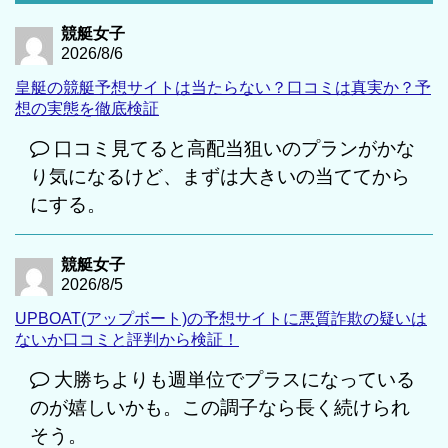
競艇女子
2026/8/6
皇艇の競艇予想サイトは当たらない？口コミは真実か？予
想の実態を徹底検証
口コミ見てると高配当狙いのプランがかな
り気になるけど、まずは大きいの当ててから
にする。
競艇女子
2026/8/5
UPBOAT(アップボート)の予想サイトに悪質詐欺の疑いは
ないか口コミと評判から検証！
大勝ちよりも週単位でプラスになっている
のが嬉しいかも。この調子なら長く続けられ
そう。