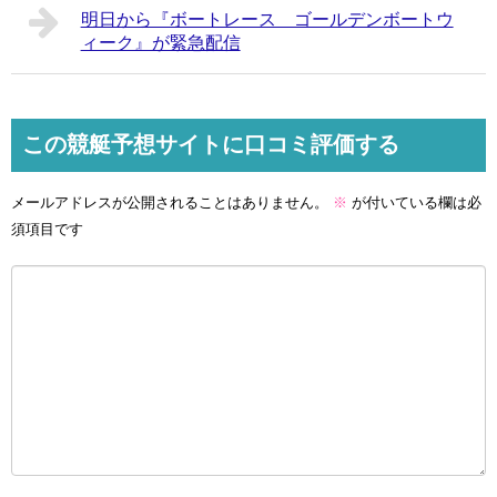
明日から『ボートレース ゴールデンボートウ
ィーク』が緊急配信
この競艇予想サイトに口コミ評価する
メールアドレスが公開されることはありません。
※
が付いている欄は必
須項目です