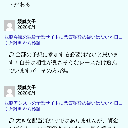
トがある
競艇女子
2026/8/4
競艇会議の競艇予想サイトに悪質詐欺の疑いはないか口コ
ミと評判から検証！
全部の予想に参加する必要はないと思いま
す！自分は相性が良さそうなレースだけ選ん
でいますが、その方が無...
競艇女子
2026/8/4
競艇アシストの予想サイトに悪質詐欺の疑いはないか口コ
ミと評判から検証！
大きな配当ばかりではありませんが、資金