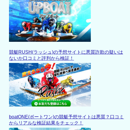
競艇RUSH(ラッシュ)の予想サイトに悪質詐欺の疑いは
ないか口コミと評判から検証！
boatONE(ボートワン)の競艇予想サイトは悪質？口コミ
からリアルな検証結果をチェック！