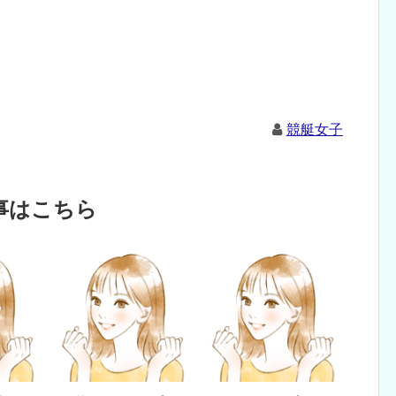
競艇女子
事はこちら