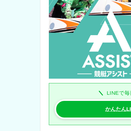
LINE
かんたんL