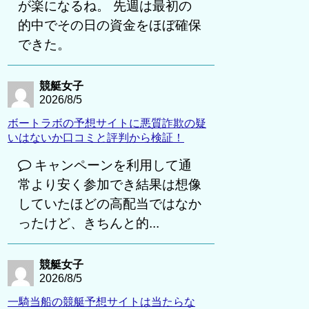
が楽になるね。 先週は最初の
的中でその日の資金をほぼ確保
できた。
競艇女子
2026/8/5
ボートラボの予想サイトに悪質詐欺の疑
いはないか口コミと評判から検証！
キャンペーンを利用して通
常より安く参加でき結果は想像
していたほどの高配当ではなか
ったけど、きちんと的...
競艇女子
2026/8/5
一騎当船の競艇予想サイトは当たらな