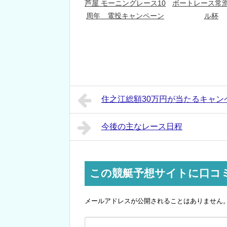
芦屋 モーニングレース10
ボートレース常
周年 電投キャンペーン
ル杯
住之江総額30万円が当たるキャン
今後の主なレース日程
この競艇予想サイトに口コ
メールアドレスが公開されることはありません