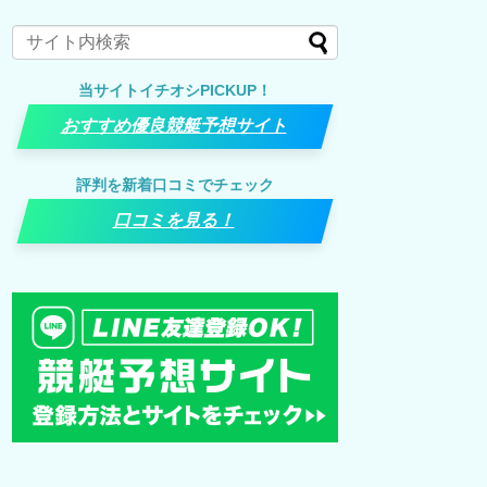
当サイトイチオシPICKUP！
おすすめ優良競艇予想サイト
評判を新着口コミでチェック
口コミを見る！