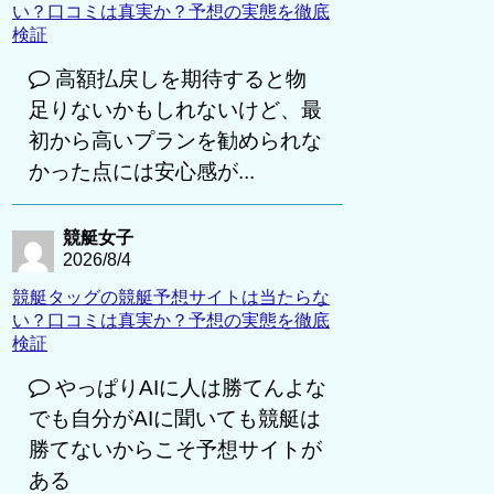
い？口コミは真実か？予想の実態を徹底
検証
高額払戻しを期待すると物
足りないかもしれないけど、最
初から高いプランを勧められな
かった点には安心感が...
競艇女子
2026/8/4
競艇タッグの競艇予想サイトは当たらな
い？口コミは真実か？予想の実態を徹底
検証
やっぱりAIに人は勝てんよな
でも自分がAIに聞いても競艇は
勝てないからこそ予想サイトが
ある